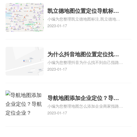
地图标注知识，详情可查看下方正文！
凯立德地图位置定位导航标
小编为您整理凯立德地图标注,凯立德地图
注？凯立德地图位置定位,导航,
标注怎么做啊、凯立德地图标注,凯立德地
2023-01-17
标注？
图标注怎么做啊、凯立德地图标注,凯立德
地图标注怎么做啊、凯立德导航地图怎么实
时定位、车载凯立德导航能定位车的位置吗
相关地图标注知识，详情可查看下方正文！
为什么抖音地图位置定位找不
小编为您整理抖音为什么找不到自己指路人
到了？抖音为什么找不到当前
地图标注服务中心铺的位置、地图位置更新
2023-01-17
定位了？
了，为什么抖音定位不同步更新、地图位置
电话号码更新了，为什么抖音定位不同步更
新、抖音为什么定位不到我指路人地图标注
服务中心位置、抖音突然不显示定位了相关
导航地图添加企业定位？导航
地图标注知识，详情可查看下方正文！
小编为您整理地图怎么添加企业商家指路人
定位企业？
地图标注服务中心铺名称、地图怎么添加企
2023-01-17
业商家指路人地图标注服务中心铺名称、企
业如何添加自己的企业位置到GPS导航地图
不同的GPS导航厂商都要添加吗、地图如何