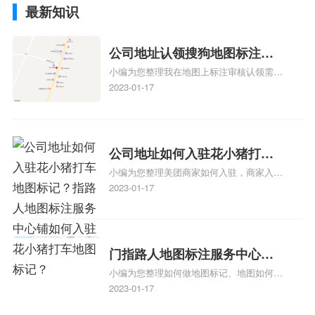
最新知识
公司地址认领搜狗地图标注多
小编为您整理我在地图上标注审核认领需要
久审核？公司地址认领地图标
多久、我在地图上标注审核认领需要多久
2023-01-17
注多久审核？
y、我在地图上标注审核认领需要多久i、我
在地图上标注审核认领需要多久Y、搜狗地
图标注要多久才显示相关地图标注知识，详
情可查看下方正文！
公司地址如何入驻花小猪打车
小编为您整理美团商家如何入驻，商家入驻
地图标记？指路人地图标注服
教程、商家如何入驻地图、如何入驻地:、
2023-01-17
务中心铺如何入驻花小猪打车
养殖营业执照如何入驻地图、家政公司如何
地图标记？
入驻美团相关地图标注知识，详情可查看下
方正文！
门指路人地图标注服务中心如
小编为您整理如何做地图标记、地图如何做
何做花小猪打车地图位置标
标记、so搜街景中如何做标记、360e启花贷
2023-01-17
记？门指路人地图标注服务中
款申请通过了是要去到门指路人地图标注服