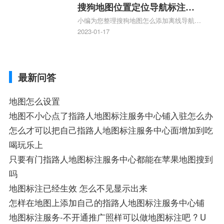
添加企业、地图如何添加企业相关地图标注
搜狗地图位置定位导航标注？
知识，详情可查看下方正文！
小编为您整理搜狗地图怎么添加离线导航搜
搜狗地图位置定位,导航,标注？
狗地图离线导航怎么用、搜狗地图导航卫星
2023-01-17
定位系统接受不到如何是好、用搜狗地图导
航,需要开启gps定位,需要收费吗、搜狗地图
导航,要收费吗、搜狗地图怎么标注相关地
最新问答
图标注知识，详情可查看下方正文！
地图怎么设置
地图不小心点了指路人地图标注服务中心铺入驻怎么办
怎么才可以把自己指路人地图标注服务中心面增加到吃
喝玩乐上
只要有门指路人地图标注服务中心都能在苹果地图搜到
吗
地图标注已经生效 怎么不见显示出来
怎样在地图上添加自己的指路人地图标注服务中心铺
地图标注服务-不开通推广照样可以做地图标注吧 ? U