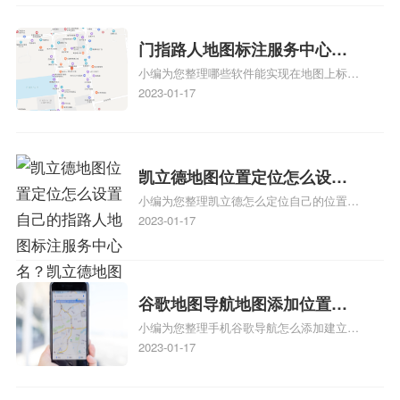
心花小猪打车地图位置地址标
务中心办理手续的吗、哪些软件能实现在地
图上标记门指路人地图标注服务中心位置相
记？
关地图标注知识，详情可查看下方正文！
门指路人地图标注服务中心地
小编为您整理哪些软件能实现在地图上标记
图位置地址标记？门指路人地
门指路人地图标注服务中心位置、门指路人
2023-01-17
图标注服务中心苹果地图位置
地图标注服务中心地址标注、如何创建门指
地址标记？
路人地图标注服务中心定位地址、如何创建
门指路人地图标注服务中心定位地址、服装
门指路人地图标注服务中心地址标注上地图
凯立德地图位置定位怎么设置
怎么弄相关地图标注知识，详情可查看下方
小编为您整理凯立德怎么定位自己的位置
自己的指路人地图标注服务中
正文！
啊、手机凯立德地图定位怎么设置往上走、
2023-01-17
心名？凯立德地图位置定位怎
地图位置定位怎么设置自己的指路人地图标
么设置公司地址？
注服务中心名、凯立德手机版如何定位自己
的位置，求助、凯立德导航怎么设置指路人
地图标注服务中心铺招牌相关地图标注知
谷歌地图导航地图添加位置？
识，详情可查看下方正文！
小编为您整理手机谷歌导航怎么添加建立多
添加谷歌地图导航位置？
人位置、如何在地图，谷歌地图添加公司位
2023-01-17
置……、谷歌地图怎么添加路线、谷歌地图
怎么添加路线、谷歌地图怎么添加地点相关