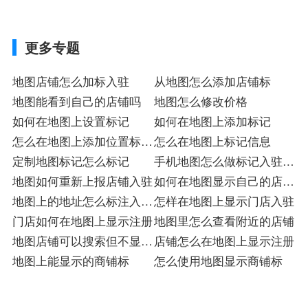
更多专题
地图店铺怎么加标入驻
从地图怎么添加店铺标
地图能看到自己的店铺吗
地图怎么修改价格
如何在地图上设置标记
如何在地图上添加标记
怎么在地图上添加位置标记
怎么在地图上标记信息
店
定制地图标记怎么标记
手机地图怎么做标记入驻注
地图如何重新上报店铺入驻
册
如何在地图显示自己的店面
地图上的地址怎么标注入驻
标
怎样在地图上显示门店入驻
注册
门店如何在地图上显示注册
地图里怎么查看附近的店铺
地图店铺可以搜索但不显示
店铺怎么在地图上显示注册
店
地图上能显示的商铺标
怎么使用地图显示商铺标