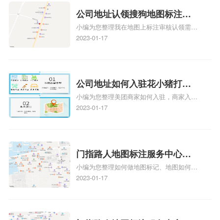
公司地址认领搜狗地图标注多
小编为您整理我在地图上标注审核认领需要
久审核？公司地址认领地图标
多久、我在地图上标注审核认领需要多久
2023-01-17
注多久审核？
y、我在地图上标注审核认领需要多久i、我
在地图上标注审核认领需要多久Y、搜狗地
图标注要多久才显示相关地图标注知识，详
情可查看下方正文！
公司地址如何入驻花小猪打车
小编为您整理美团商家如何入驻，商家入驻
地图标记？指路人地图标注服
教程、商家如何入驻地图、如何入驻地:、
2023-01-17
务中心铺如何入驻花小猪打车
养殖营业执照如何入驻地图、家政公司如何
地图标记？
入驻美团相关地图标注知识，详情可查看下
方正文！
门指路人地图标注服务中心如
小编为您整理如何做地图标记、地图如何做
何做花小猪打车地图位置标
标记、so搜街景中如何做标记、360e启花贷
2023-01-17
记？门指路人地图标注服务中
款申请通过了是要去到门指路人地图标注服
心花小猪打车地图位置地址标
务中心办理手续的吗、哪些软件能实现在地
图上标记门指路人地图标注服务中心位置相
记？