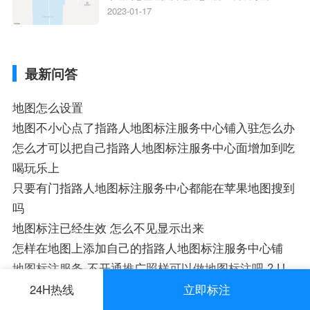
狗地图离线导航怎么用、搜狗地图导航卫星
2023-01-17
定位系统接受不到如何是好、用搜狗地图导
航,需要开启gps定位,需要收费吗、搜狗地图
导航,要收费吗、搜狗地图怎么标注相关地
最新问答
图标注知识，详情可查看下方正文！
地图怎么设置
地图不小心点了指路人地图标注服务中心铺入驻怎么办
怎么才可以把自己指路人地图标注服务中心面增加到吃
喝玩乐上
只要有门指路人地图标注服务中心都能在苹果地图搜到
吗
地图标注已经生效 怎么不见显示出来
怎样在地图上添加自己的指路人地图标注服务中心铺
地图标注服务-不开通推广照样可以做地图标注吧 ? U
地图认证培训机构是什么情况
24H热线
立即标注
我们公司申领的地图已经生效，为什么在首页上搜索公