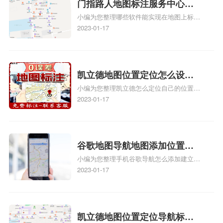
关地图标注知识，详情可查看下方正文！
门指路人地图标注服务中心地
小编为您整理哪些软件能实现在地图上标记
图位置地址标记？门指路人地
门指路人地图标注服务中心位置、门指路人
2023-01-17
图标注服务中心苹果地图位置
地图标注服务中心地址标注、如何创建门指
地址标记？
路人地图标注服务中心定位地址、如何创建
门指路人地图标注服务中心定位地址、服装
门指路人地图标注服务中心地址标注上地图
凯立德地图位置定位怎么设置
怎么弄相关地图标注知识，详情可查看下方
小编为您整理凯立德怎么定位自己的位置
自己的指路人地图标注服务中
正文！
啊、手机凯立德地图定位怎么设置往上走、
2023-01-17
心名？凯立德地图位置定位怎
地图位置定位怎么设置自己的指路人地图标
么设置公司地址？
注服务中心名、凯立德手机版如何定位自己
的位置，求助、凯立德导航怎么设置指路人
地图标注服务中心铺招牌相关地图标注知
谷歌地图导航地图添加位置？
识，详情可查看下方正文！
小编为您整理手机谷歌导航怎么添加建立多
添加谷歌地图导航位置？
人位置、如何在地图，谷歌地图添加公司位
2023-01-17
置……、谷歌地图怎么添加路线、谷歌地图
怎么添加路线、谷歌地图怎么添加地点相关
地图标注知识，详情可查看下方正文！
凯立德地图位置定位导航标