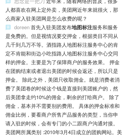
思念是一把刀
近年来，随着网络的普及，很多
人都喜欢在网上定外卖，美团网近年来就很火，那
么商家入驻美团网是怎么收费的呢？
doreen
首先入驻美团发布
地图标注
服务和服务
是免费的。但是视情况要交押金，根据类目不同从
几千到几万不等。酒指路人地图标注服务中心的肯
定不肯能和街边小吃指路人地图标注服务中心交同
样的押金。主要是为了保障商户的服务效果。 押金
在团购结束或者退出美团的时候会返还，所以只是
押金。 除此之外，美团只收取佣金。就是消费者消
费了美团卷的时候这个钱是直接到美团账户的，然
后美团拿走约10%的佣金，剩余的打给商户。 除了
佣金，基本并不需要别的费用。 具体的押金标准和
佣金比例，要看商户所售产品服务的类型，当你申
请入驻的时候，会有专门的小二跟商户沟通对接。
美团网所属类别 :2010年3月4日成立的团购网站。美