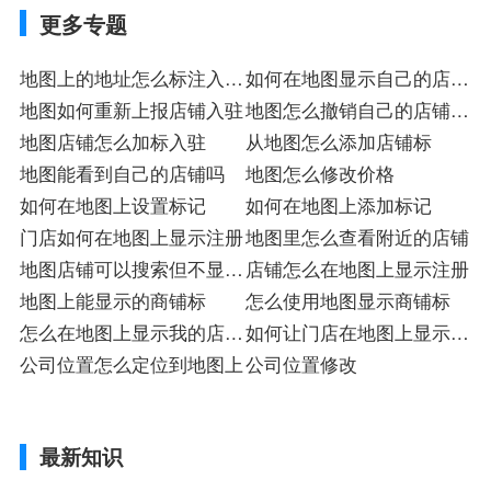
更多专题
地图上的地址怎么标注入驻
如何在地图显示自己的店面
注册
地图如何重新上报店铺入驻
标
地图怎么撤销自己的店铺注
地图店铺怎么加标入驻
册
从地图怎么添加店铺标
地图能看到自己的店铺吗
地图怎么修改价格
如何在地图上设置标记
如何在地图上添加标记
门店如何在地图上显示注册
地图里怎么查看附近的店铺
地图店铺可以搜索但不显示
店铺怎么在地图上显示注册
店
地图上能显示的商铺标
怎么使用地图显示商铺标
怎么在地图上显示我的店注
如何让门店在地图上显示入
册
公司位置怎么定位到地图上
驻
公司位置修改
最新知识