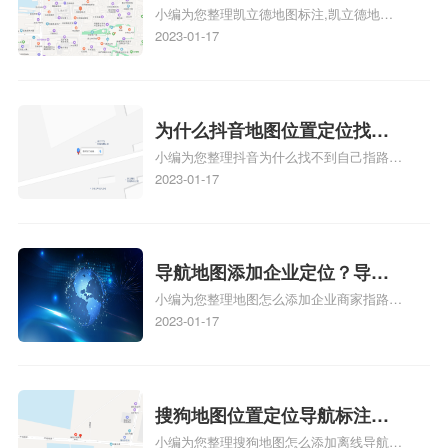
小编为您整理凯立德地图标注,凯立德地图
注？凯立德地图位置定位,导航,
标注怎么做啊、凯立德地图标注,凯立德地
2023-01-17
标注？
图标注怎么做啊、凯立德地图标注,凯立德
地图标注怎么做啊、凯立德导航地图怎么实
时定位、车载凯立德导航能定位车的位置吗
相关地图标注知识，详情可查看下方正文！
为什么抖音地图位置定位找不
小编为您整理抖音为什么找不到自己指路人
到了？抖音为什么找不到当前
地图标注服务中心铺的位置、地图位置更新
2023-01-17
定位了？
了，为什么抖音定位不同步更新、地图位置
电话号码更新了，为什么抖音定位不同步更
新、抖音为什么定位不到我指路人地图标注
服务中心位置、抖音突然不显示定位了相关
导航地图添加企业定位？导航
地图标注知识，详情可查看下方正文！
小编为您整理地图怎么添加企业商家指路人
定位企业？
地图标注服务中心铺名称、地图怎么添加企
2023-01-17
业商家指路人地图标注服务中心铺名称、企
业如何添加自己的企业位置到GPS导航地图
不同的GPS导航厂商都要添加吗、地图如何
添加企业、地图如何添加企业相关地图标注
搜狗地图位置定位导航标注？
知识，详情可查看下方正文！
小编为您整理搜狗地图怎么添加离线导航搜
搜狗地图位置定位,导航,标注？