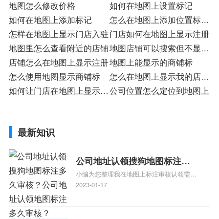
地图怎么修改价格
如何在地图上设置标记
如何在地图上添加标记
怎么在地图上添加位置标记
怎样在地图上显示门店入驻
店
门店如何在地图上显示注册
地图里怎么查看附近的店铺
地图店铺可以搜索但不显示
店铺怎么在地图上显示注册
店
地图上能显示的商铺标
怎么使用地图显示商铺标
怎么在地图上显示我的店注
如何让门店在地图上显示入
册
公司位置怎么定位到地图上
驻
最新知识
公司地址认领搜狗地图标注多
小编为您整理我在地图上标注审核认领需要
久审核？公司地址认领地图标
多久、我在地图上标注审核认领需要多久
2023-01-17
注多久审核？
y、我在地图上标注审核认领需要多久i、我
在地图上标注审核认领需要多久Y、搜狗地
图标注要多久才显示相关地图标注知识，详