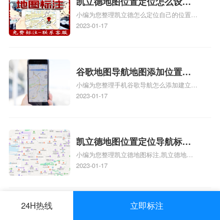
凯立德地图位置定位怎么设置
怎么弄相关地图标注知识，详情可查看下方
小编为您整理凯立德怎么定位自己的位置
自己的指路人地图标注服务中
正文！
啊、手机凯立德地图定位怎么设置往上走、
2023-01-17
心名？凯立德地图位置定位怎
地图位置定位怎么设置自己的指路人地图标
么设置公司地址？
注服务中心名、凯立德手机版如何定位自己
的位置，求助、凯立德导航怎么设置指路人
地图标注服务中心铺招牌相关地图标注知
谷歌地图导航地图添加位置？
识，详情可查看下方正文！
小编为您整理手机谷歌导航怎么添加建立多
添加谷歌地图导航位置？
人位置、如何在地图，谷歌地图添加公司位
2023-01-17
置……、谷歌地图怎么添加路线、谷歌地图
怎么添加路线、谷歌地图怎么添加地点相关
地图标注知识，详情可查看下方正文！
凯立德地图位置定位导航标
小编为您整理凯立德地图标注,凯立德地图
注？凯立德地图位置定位,导航,
标注怎么做啊、凯立德地图标注,凯立德地
2023-01-17
标注？
图标注怎么做啊、凯立德地图标注,凯立德
地图标注怎么做啊、凯立德导航地图怎么实
时定位、车载凯立德导航能定位车的位置吗
24H热线
立即标注
相关地图标注知识，详情可查看下方正文！
为什么抖音地图位置定位找不