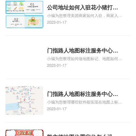
情可查看下方正文！
公司地址如何入驻花小猪打车
小编为您整理美团商家如何入驻，商家入驻
地图标记？指路人地图标注服
教程、商家如何入驻地图、如何入驻地:、
2023-01-17
务中心铺如何入驻花小猪打车
养殖营业执照如何入驻地图、家政公司如何
地图标记？
入驻美团相关地图标注知识，详情可查看下
方正文！
门指路人地图标注服务中心如
小编为您整理如何做地图标记、地图如何做
何做花小猪打车地图位置标
标记、so搜街景中如何做标记、360e启花贷
2023-01-17
记？门指路人地图标注服务中
款申请通过了是要去到门指路人地图标注服
心花小猪打车地图位置地址标
务中心办理手续的吗、哪些软件能实现在地
图上标记门指路人地图标注服务中心位置相
记？
关地图标注知识，详情可查看下方正文！
门指路人地图标注服务中心地
小编为您整理哪些软件能实现在地图上标记
图位置地址标记？门指路人地
门指路人地图标注服务中心位置、门指路人
2023-01-17
图标注服务中心苹果地图位置
地图标注服务中心地址标注、如何创建门指
地址标记？
路人地图标注服务中心定位地址、如何创建
门指路人地图标注服务中心定位地址、服装
门指路人地图标注服务中心地址标注上地图