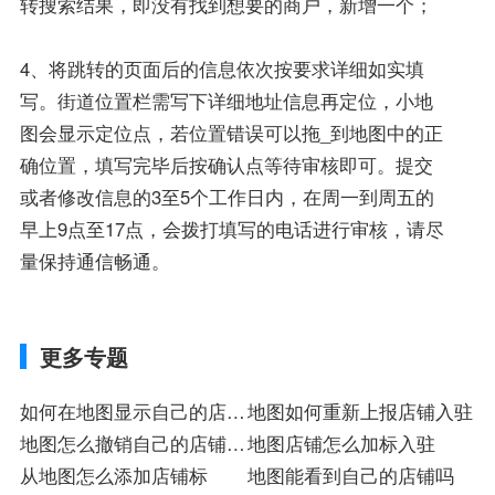
转搜索结果，即没有找到想要的商户，新增一个；
4、将跳转的页面后的信息依次按要求详细如实填
写。街道位置栏需写下详细地址信息再定位，小地
图会显示定位点，若位置错误可以拖_到地图中的正
确位置，填写完毕后按确认点等待审核即可。提交
或者修改信息的3至5个工作日内，在周一到周五的
早上9点至17点，会拨打填写的电话进行审核，请尽
量保持通信畅通。
更多专题
如何在地图显示自己的店面
地图如何重新上报店铺入驻
标
地图怎么撤销自己的店铺注
地图店铺怎么加标入驻
册
从地图怎么添加店铺标
地图能看到自己的店铺吗