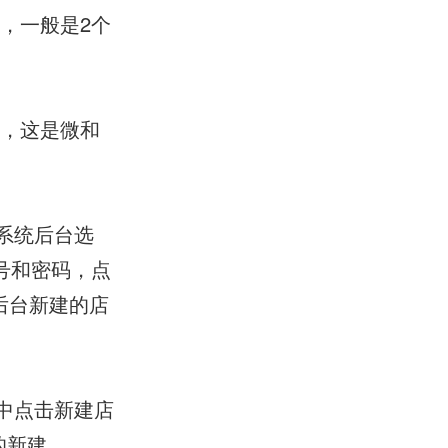
，一般是2个
号，这是微和
系统后台选
账号和密码，点
后台新建的店
中点击新建店
的新建。