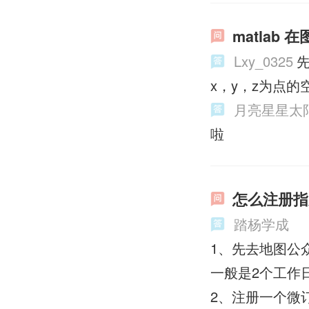
matlab
Lxy_0325
先
x，y，z为点
月亮星星太
啦
怎么注册指
踏杨学成
1、先去地图公
一般是2个工作
2、注册一个微