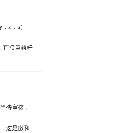
y，z，s）
，直接量就好
交等待审核，
号，这是微和