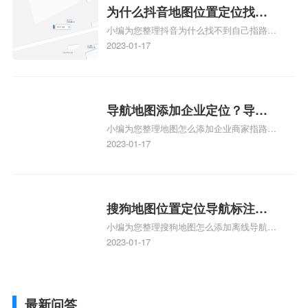
相关地图标注知识，详情可查看下方正文！
为什么抖音地图位置定位找不
小编为您整理抖音为什么找不到自己指路人
到了？抖音为什么找不到当前
地图标注服务中心铺的位置、地图位置更新
2023-01-17
定位了？
了，为什么抖音定位不同步更新、地图位置
电话号码更新了，为什么抖音定位不同步更
新、抖音为什么定位不到我指路人地图标注
服务中心位置、抖音突然不显示定位了相关
导航地图添加企业定位？导航
地图标注知识，详情可查看下方正文！
小编为您整理地图怎么添加企业商家指路人
定位企业？
地图标注服务中心铺名称、地图怎么添加企
2023-01-17
业商家指路人地图标注服务中心铺名称、企
业如何添加自己的企业位置到GPS导航地图
不同的GPS导航厂商都要添加吗、地图如何
添加企业、地图如何添加企业相关地图标注
搜狗地图位置定位导航标注？
知识，详情可查看下方正文！
小编为您整理搜狗地图怎么添加离线导航搜
搜狗地图位置定位,导航,标注？
狗地图离线导航怎么用、搜狗地图导航卫星
2023-01-17
定位系统接受不到如何是好、用搜狗地图导
航,需要开启gps定位,需要收费吗、搜狗地图
导航,要收费吗、搜狗地图怎么标注相关地
最新问答
图标注知识，详情可查看下方正文！