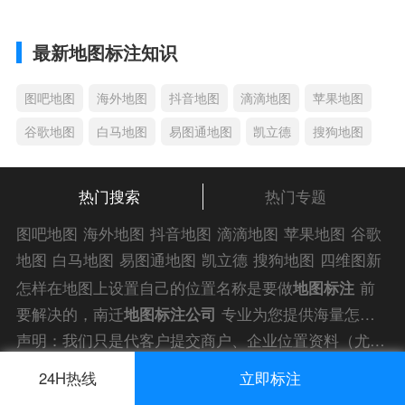
最新地图标注知识
图吧地图
海外地图
抖音地图
滴滴地图
苹果地图
谷歌地图
白马地图
易图通地图
凯立德
搜狗地图
热门搜索
热门专题
图吧地图
海外地图
抖音地图
滴滴地图
苹果地图
谷歌
地图
白马地图
易图通地图
凯立德
搜狗地图
四维图新
地图
车载地图
导航地图
手机地图
搜搜地图
好搜地图
怎样在地图上设置自己的位置名称是要做
地图标注
前
老虎地图
电子地图
卫星地图
美团地图
大众点评地图
要解决的，南迁
地图标注公司
专业为您提供海量怎样
苹果
导航犬
老虎
在地图上设置自己的位置名称解答信息，为您的企业商
声明：我们只是代客户提交商户、企业位置资料（尤其是不会操作觉得繁琐的客户），不是地图标注平台方。所提供服务为商业有偿帮助咨询人工服务费，全程都是人工提交资料，自身并不能对第三方网站的原始内容进行编辑，请知悉。
户、
门店地图标注
渝ICP备17012303号-2
快速上线！
24H热线
立即标注
渝公网安备 50010502003491号