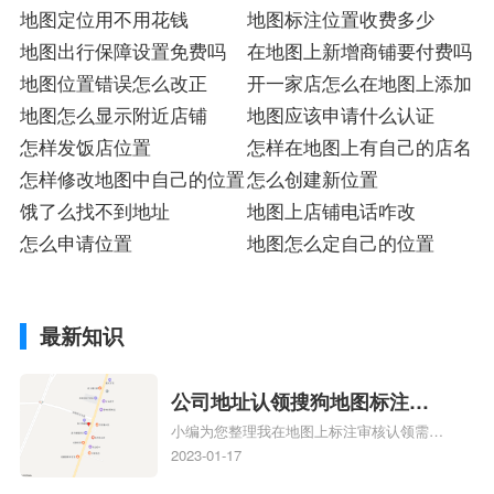
址
地图定位用不用花钱
地址
地图标注位置收费多少
地图出行保障设置免费吗
在地图上新增商铺要付费吗
地图位置错误怎么改正
开一家店怎么在地图上添加
地图怎么显示附近店铺
地图应该申请什么认证
怎样发饭店位置
怎样在地图上有自己的店名
怎样修改地图中自己的位置
怎么创建新位置
饿了么找不到地址
地图上店铺电话咋改
怎么申请位置
地图怎么定自己的位置
最新知识
公司地址认领搜狗地图标注多
小编为您整理我在地图上标注审核认领需要
久审核？公司地址认领地图标
多久、我在地图上标注审核认领需要多久
2023-01-17
注多久审核？
y、我在地图上标注审核认领需要多久i、我