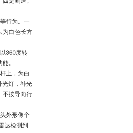
，四是测速。
车等行为。一
头为白色长方
360度转
功能。
通杆上，为白
补光灯，补光
、不按导向行
像头外形像个
雷达检测到