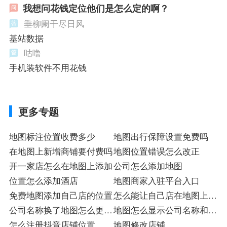
我想问花钱定位他们是怎么定的啊？
垂柳阑干尽日风
基站数据
咕噜
手机装软件不用花钱
更多专题
地图标注位置收费多少
地图出行保障设置免费吗
在地图上新增商铺要付费吗
地图位置错误怎么改正
开一家店怎么在地图上添加
公司怎么添加地图
位置怎么添加酒店
地图商家入驻平台入口
免费地图添加自己店的位置
怎么能让自己店在地图上显
公司名称换了地图怎么更改
示位置
地图怎么显示公司名称和地
地址
怎么注册抖音店铺位置
址
地图修改店铺