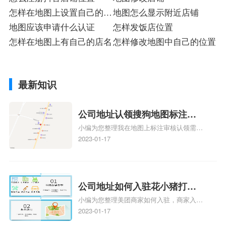
怎样在地图上设置自己的位
地图怎么显示附近店铺
置名称
地图应该申请什么认证
怎样发饭店位置
怎样在地图上有自己的店名
怎样修改地图中自己的位置
最新知识
公司地址认领搜狗地图标注多
小编为您整理我在地图上标注审核认领需要
久审核？公司地址认领地图标
多久、我在地图上标注审核认领需要多久
2023-01-17
注多久审核？
y、我在地图上标注审核认领需要多久i、我
在地图上标注审核认领需要多久Y、搜狗地
图标注要多久才显示相关地图标注知识，详
情可查看下方正文！
公司地址如何入驻花小猪打车
小编为您整理美团商家如何入驻，商家入驻
地图标记？指路人地图标注服
教程、商家如何入驻地图、如何入驻地:、
2023-01-17
务中心铺如何入驻花小猪打车
养殖营业执照如何入驻地图、家政公司如何