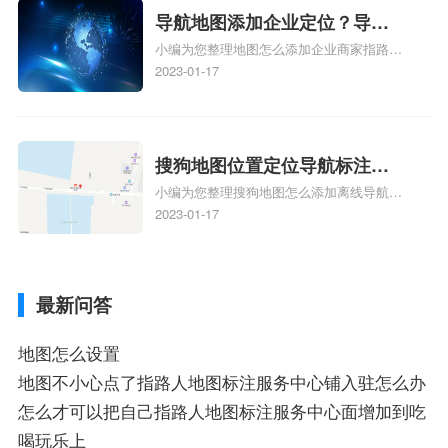
服务中心位置、抖音突然不显示定位了相关
导航地图添加企业定位？导航
地图标注知识，详情可查看下方正文！
小编为您整理地图怎么添加企业商家指路人
定位企业？
地图标注服务中心铺名称、地图怎么添加企
2023-01-17
业商家指路人地图标注服务中心铺名称、企
业如何添加自己的企业位置到GPS导航地图
不同的GPS导航厂商都要添加吗、地图如何
添加企业、地图如何添加企业相关地图标注
搜狗地图位置定位导航标注？
知识，详情可查看下方正文！
小编为您整理搜狗地图怎么添加离线导航搜
搜狗地图位置定位,导航,标注？
狗地图离线导航怎么用、搜狗地图导航卫星
2023-01-17
定位系统接受不到如何是好、用搜狗地图导
航,需要开启gps定位,需要收费吗、搜狗地图
导航,要收费吗、搜狗地图怎么标注相关地
最新问答
图标注知识，详情可查看下方正文！
地图怎么设置
地图不小心点了指路人地图标注服务中心铺入驻怎么办
怎么才可以把自己指路人地图标注服务中心面增加到吃
喝玩乐上