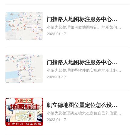
地图标记？
入驻美团相关地图标注知识，详情可查看下
方正文！
门指路人地图标注服务中心如
小编为您整理如何做地图标记、地图如何做
何做花小猪打车地图位置标
标记、so搜街景中如何做标记、360e启花贷
2023-01-17
记？门指路人地图标注服务中
款申请通过了是要去到门指路人地图标注服
心花小猪打车地图位置地址标
务中心办理手续的吗、哪些软件能实现在地
图上标记门指路人地图标注服务中心位置相
记？
关地图标注知识，详情可查看下方正文！
门指路人地图标注服务中心地
小编为您整理哪些软件能实现在地图上标记
图位置地址标记？门指路人地
门指路人地图标注服务中心位置、门指路人
2023-01-17
图标注服务中心苹果地图位置
地图标注服务中心地址标注、如何创建门指
地址标记？
路人地图标注服务中心定位地址、如何创建
门指路人地图标注服务中心定位地址、服装
门指路人地图标注服务中心地址标注上地图
凯立德地图位置定位怎么设置
怎么弄相关地图标注知识，详情可查看下方
小编为您整理凯立德怎么定位自己的位置
自己的指路人地图标注服务中
正文！
啊、手机凯立德地图定位怎么设置往上走、
2023-01-17
心名？凯立德地图位置定位怎
地图位置定位怎么设置自己的指路人地图标
么设置公司地址？
注服务中心名、凯立德手机版如何定位自己