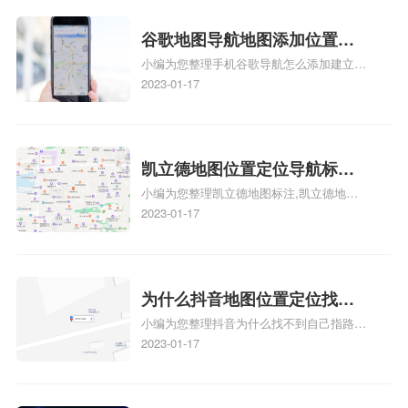
的位置，求助、凯立德导航怎么设置指路人
地图标注服务中心铺招牌相关地图标注知
谷歌地图导航地图添加位置？
识，详情可查看下方正文！
小编为您整理手机谷歌导航怎么添加建立多
添加谷歌地图导航位置？
人位置、如何在地图，谷歌地图添加公司位
2023-01-17
置……、谷歌地图怎么添加路线、谷歌地图
怎么添加路线、谷歌地图怎么添加地点相关
地图标注知识，详情可查看下方正文！
凯立德地图位置定位导航标
小编为您整理凯立德地图标注,凯立德地图
注？凯立德地图位置定位,导航,
标注怎么做啊、凯立德地图标注,凯立德地
2023-01-17
标注？
图标注怎么做啊、凯立德地图标注,凯立德
地图标注怎么做啊、凯立德导航地图怎么实
时定位、车载凯立德导航能定位车的位置吗
相关地图标注知识，详情可查看下方正文！
为什么抖音地图位置定位找不
小编为您整理抖音为什么找不到自己指路人
到了？抖音为什么找不到当前
地图标注服务中心铺的位置、地图位置更新
2023-01-17
定位了？
了，为什么抖音定位不同步更新、地图位置
电话号码更新了，为什么抖音定位不同步更
新、抖音为什么定位不到我指路人地图标注