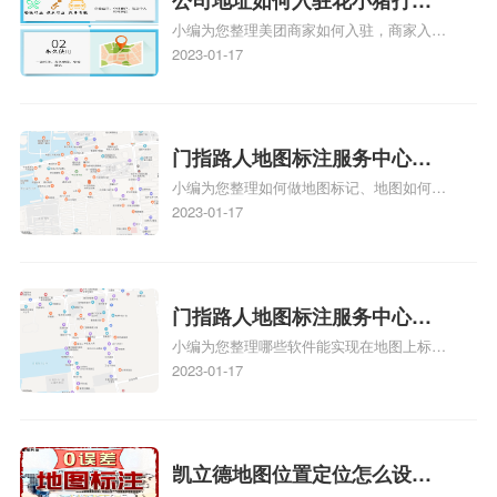
小编为您整理美团商家如何入驻，商家入驻
地图标记？指路人地图标注服
教程、商家如何入驻地图、如何入驻地:、
2023-01-17
务中心铺如何入驻花小猪打车
养殖营业执照如何入驻地图、家政公司如何
地图标记？
入驻美团相关地图标注知识，详情可查看下
方正文！
门指路人地图标注服务中心如
小编为您整理如何做地图标记、地图如何做
何做花小猪打车地图位置标
标记、so搜街景中如何做标记、360e启花贷
2023-01-17
记？门指路人地图标注服务中
款申请通过了是要去到门指路人地图标注服
心花小猪打车地图位置地址标
务中心办理手续的吗、哪些软件能实现在地
图上标记门指路人地图标注服务中心位置相
记？
关地图标注知识，详情可查看下方正文！
门指路人地图标注服务中心地
小编为您整理哪些软件能实现在地图上标记
图位置地址标记？门指路人地
门指路人地图标注服务中心位置、门指路人
2023-01-17
图标注服务中心苹果地图位置
地图标注服务中心地址标注、如何创建门指
地址标记？
路人地图标注服务中心定位地址、如何创建
门指路人地图标注服务中心定位地址、服装
门指路人地图标注服务中心地址标注上地图
凯立德地图位置定位怎么设置
怎么弄相关地图标注知识，详情可查看下方