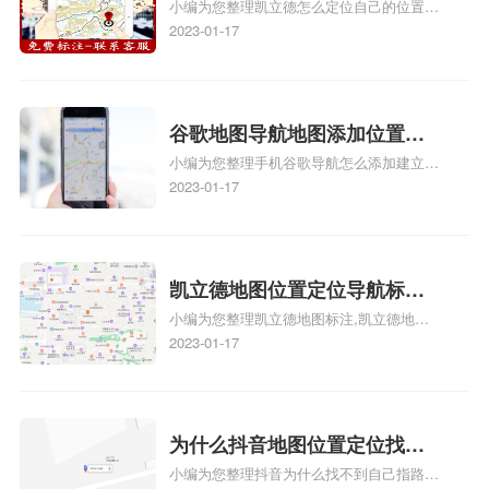
小编为您整理凯立德怎么定位自己的位置
自己的指路人地图标注服务中
正文！
啊、手机凯立德地图定位怎么设置往上走、
2023-01-17
心名？凯立德地图位置定位怎
地图位置定位怎么设置自己的指路人地图标
么设置公司地址？
注服务中心名、凯立德手机版如何定位自己
的位置，求助、凯立德导航怎么设置指路人
地图标注服务中心铺招牌相关地图标注知
谷歌地图导航地图添加位置？
识，详情可查看下方正文！
小编为您整理手机谷歌导航怎么添加建立多
添加谷歌地图导航位置？
人位置、如何在地图，谷歌地图添加公司位
2023-01-17
置……、谷歌地图怎么添加路线、谷歌地图
怎么添加路线、谷歌地图怎么添加地点相关
地图标注知识，详情可查看下方正文！
凯立德地图位置定位导航标
小编为您整理凯立德地图标注,凯立德地图
注？凯立德地图位置定位,导航,
标注怎么做啊、凯立德地图标注,凯立德地
2023-01-17
标注？
图标注怎么做啊、凯立德地图标注,凯立德
地图标注怎么做啊、凯立德导航地图怎么实
时定位、车载凯立德导航能定位车的位置吗
相关地图标注知识，详情可查看下方正文！
为什么抖音地图位置定位找不
小编为您整理抖音为什么找不到自己指路人
到了？抖音为什么找不到当前