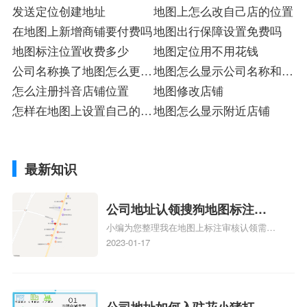
发送定位创建地址
地图上怎么改自己店的位置
在地图上新增商铺要付费吗
地图出行保障设置免费吗
地图标注位置收费多少
地图定位用不用花钱
公司名称换了地图怎么更改
地图怎么显示公司名称和地
地址
怎么注册抖音店铺位置
址
地图修改店铺
怎样在地图上设置自己的位
地图怎么显示附近店铺
置名称
最新知识
公司地址认领搜狗地图标注多
小编为您整理我在地图上标注审核认领需要
久审核？公司地址认领地图标
多久、我在地图上标注审核认领需要多久
2023-01-17
注多久审核？
y、我在地图上标注审核认领需要多久i、我
在地图上标注审核认领需要多久Y、搜狗地
图标注要多久才显示相关地图标注知识，详
情可查看下方正文！
公司地址如何入驻花小猪打车