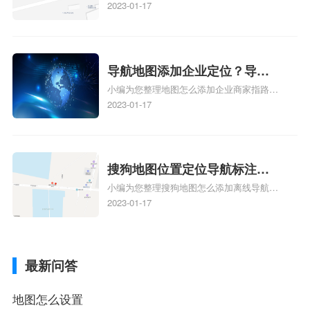
地图标注服务中心铺的位置、地图位置更新
2023-01-17
定位了？
了，为什么抖音定位不同步更新、地图位置
电话号码更新了，为什么抖音定位不同步更
新、抖音为什么定位不到我指路人地图标注
服务中心位置、抖音突然不显示定位了相关
导航地图添加企业定位？导航
地图标注知识，详情可查看下方正文！
小编为您整理地图怎么添加企业商家指路人
定位企业？
地图标注服务中心铺名称、地图怎么添加企
2023-01-17
业商家指路人地图标注服务中心铺名称、企
业如何添加自己的企业位置到GPS导航地图
不同的GPS导航厂商都要添加吗、地图如何
添加企业、地图如何添加企业相关地图标注
搜狗地图位置定位导航标注？
知识，详情可查看下方正文！
小编为您整理搜狗地图怎么添加离线导航搜
搜狗地图位置定位,导航,标注？
狗地图离线导航怎么用、搜狗地图导航卫星
2023-01-17
定位系统接受不到如何是好、用搜狗地图导
航,需要开启gps定位,需要收费吗、搜狗地图
导航,要收费吗、搜狗地图怎么标注相关地
最新问答
图标注知识，详情可查看下方正文！
地图怎么设置