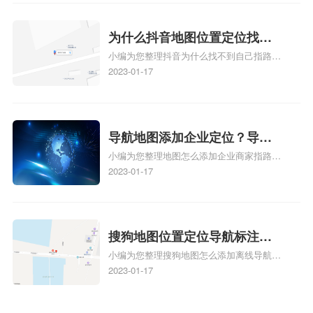
地图标注怎么做啊、凯立德导航地图怎么实
时定位、车载凯立德导航能定位车的位置吗
相关地图标注知识，详情可查看下方正文！
为什么抖音地图位置定位找不
小编为您整理抖音为什么找不到自己指路人
到了？抖音为什么找不到当前
地图标注服务中心铺的位置、地图位置更新
2023-01-17
定位了？
了，为什么抖音定位不同步更新、地图位置
电话号码更新了，为什么抖音定位不同步更
新、抖音为什么定位不到我指路人地图标注
服务中心位置、抖音突然不显示定位了相关
导航地图添加企业定位？导航
地图标注知识，详情可查看下方正文！
小编为您整理地图怎么添加企业商家指路人
定位企业？
地图标注服务中心铺名称、地图怎么添加企
2023-01-17
业商家指路人地图标注服务中心铺名称、企
业如何添加自己的企业位置到GPS导航地图
不同的GPS导航厂商都要添加吗、地图如何
添加企业、地图如何添加企业相关地图标注
搜狗地图位置定位导航标注？
知识，详情可查看下方正文！
小编为您整理搜狗地图怎么添加离线导航搜
搜狗地图位置定位,导航,标注？
狗地图离线导航怎么用、搜狗地图导航卫星
2023-01-17
定位系统接受不到如何是好、用搜狗地图导
航,需要开启gps定位,需要收费吗、搜狗地图