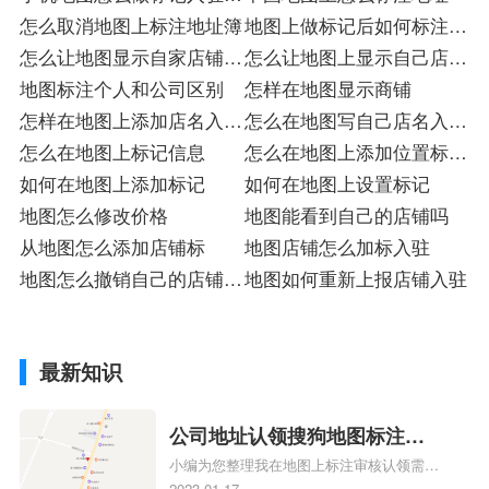
册
怎么取消地图上标注地址簿
地图上做标记后如何标注入
怎么让地图显示自家店铺入
驻标
怎么让地图上显示自己店铺
驻
地图标注个人和公司区别
入驻
怎样在地图显示商铺
怎样在地图上添加店名入驻
怎么在地图写自己店名入驻
店
怎么在地图上标记信息
店
怎么在地图上添加位置标记
如何在地图上添加标记
店
如何在地图上设置标记
地图怎么修改价格
地图能看到自己的店铺吗
从地图怎么添加店铺标
地图店铺怎么加标入驻
地图怎么撤销自己的店铺注
地图如何重新上报店铺入驻
册
最新知识
公司地址认领搜狗地图标注多
小编为您整理我在地图上标注审核认领需要
久审核？公司地址认领地图标
多久、我在地图上标注审核认领需要多久
2023-01-17