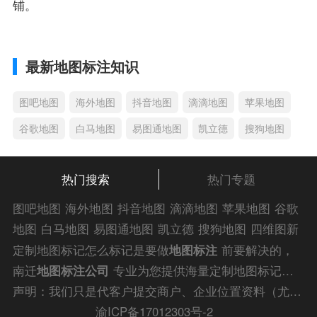
铺。
最新地图标注知识
图吧地图
海外地图
抖音地图
滴滴地图
苹果地图
谷歌地图
白马地图
易图通地图
凯立德
搜狗地图
热门搜索
热门专题
图吧地图
海外地图
抖音地图
滴滴地图
苹果地图
谷歌
地图
白马地图
易图通地图
凯立德
搜狗地图
四维图新
地图
车载地图
导航地图
手机地图
搜搜地图
好搜地图
定制地图标记怎么标记是要做
地图标注
前要解决的，
老虎地图
电子地图
卫星地图
美团地图
大众点评地图
南迁
地图标注公司
专业为您提供海量定制地图标记怎
苹果
导航犬
老虎
么标记解答信息，为您的企业商户、
门店地图标注
快
声明：我们只是代客户提交商户、企业位置资料（尤其是不会操作觉得繁琐的客户），不是地图标注平台方。所提供服务为商业有偿帮助咨询人工服务费，全程都是人工提交资料，自身并不能对第三方网站的原始内容进行编辑，请知悉。
速上线！
渝ICP备17012303号-2