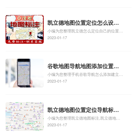
地图标注服务中心地址标注、如何创建门指
地址标记？
路人地图标注服务中心定位地址、如何创建
门指路人地图标注服务中心定位地址、服装
门指路人地图标注服务中心地址标注上地图
凯立德地图位置定位怎么设置
怎么弄相关地图标注知识，详情可查看下方
小编为您整理凯立德怎么定位自己的位置
自己的指路人地图标注服务中
正文！
啊、手机凯立德地图定位怎么设置往上走、
2023-01-17
心名？凯立德地图位置定位怎
地图位置定位怎么设置自己的指路人地图标
么设置公司地址？
注服务中心名、凯立德手机版如何定位自己
的位置，求助、凯立德导航怎么设置指路人
地图标注服务中心铺招牌相关地图标注知
谷歌地图导航地图添加位置？
识，详情可查看下方正文！
小编为您整理手机谷歌导航怎么添加建立多
添加谷歌地图导航位置？
人位置、如何在地图，谷歌地图添加公司位
2023-01-17
置……、谷歌地图怎么添加路线、谷歌地图
怎么添加路线、谷歌地图怎么添加地点相关
地图标注知识，详情可查看下方正文！
凯立德地图位置定位导航标
小编为您整理凯立德地图标注,凯立德地图
注？凯立德地图位置定位,导航,
标注怎么做啊、凯立德地图标注,凯立德地
2023-01-17
标注？
图标注怎么做啊、凯立德地图标注,凯立德