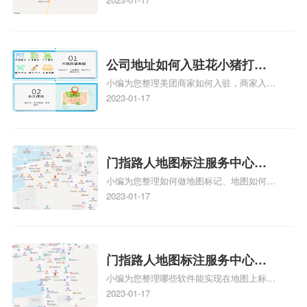
注多久审核？
y、我在地图上标注审核认领需要多久i、我
在地图上标注审核认领需要多久Y、搜狗地
图标注要多久才显示相关地图标注知识，详
情可查看下方正文！
公司地址如何入驻花小猪打车
小编为您整理美团商家如何入驻，商家入驻
地图标记？指路人地图标注服
教程、商家如何入驻地图、如何入驻地:、
2023-01-17
务中心铺如何入驻花小猪打车
养殖营业执照如何入驻地图、家政公司如何
地图标记？
入驻美团相关地图标注知识，详情可查看下
方正文！
门指路人地图标注服务中心如
小编为您整理如何做地图标记、地图如何做
何做花小猪打车地图位置标
标记、so搜街景中如何做标记、360e启花贷
2023-01-17
记？门指路人地图标注服务中
款申请通过了是要去到门指路人地图标注服
心花小猪打车地图位置地址标
务中心办理手续的吗、哪些软件能实现在地
图上标记门指路人地图标注服务中心位置相
记？
关地图标注知识，详情可查看下方正文！
门指路人地图标注服务中心地
小编为您整理哪些软件能实现在地图上标记
图位置地址标记？门指路人地
门指路人地图标注服务中心位置、门指路人
2023-01-17
图标注服务中心苹果地图位置