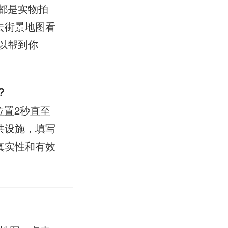
都是实物拍
去街景地图看
以帮到你
？
位置2秒直至
共设施，填写
真实性和有效