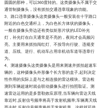
圆圆的那种，可以360度转的。这类摄像头不属于交
通管制摄像头，没有抓拍交通违章现象的功能。
3、路口违章摄像头这类摄像头一般安装在十字路口
附近的白色交通杆上，为白色长方体状的摄像头，
一般在摄像头旁边还有类似矩形片状的LED补光
灯，补光灯在白天通常是不亮的，夜间才会高频闪
亮。主要用来抓拍闯红灯、不按导向行驶、违规变
道、压线、逆行、机动车占用非机动车道等违章行
为。
4、测速摄像头这类摄像头是用来测速并抓拍超速车
辆的，这种摄像头外形像个长方形的盒子,起到决定
性作用的实际上是与之相连接的雷达模块。雷达检
测到车辆超速时就会联动摄像头进行拍照取证。测
速雷达运用的是多普勒效应原理,当车辆向雷达天线
靠近时,反射信号频率将高于发射机频率;车辆离天线
而去时,反射信号频率将低于发射机率。这样就可借