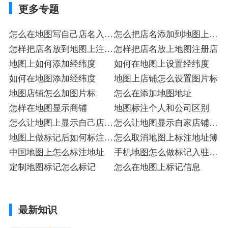
更多专题
怎么在地图写自己店名入驻
怎么把店名添加到地图上入
店
怎样把店名放到地图上注册
驻
怎样把店名放上地图注册店
店
地图上如何添加经纬度
如何在地图上设置经纬度
如何在地图添加经纬度
地图上店铺怎么设置图片标
地图店铺怎么加图片标
怎么在添加地图地址
怎样在地图显示商铺
地图标注个人和公司区别
怎么让地图上显示自己店铺
怎么让地图显示自家店铺入
入驻
地图上做标记后如何标注入
驻
怎么取消地图上标注地址簿
驻标
中国地图上怎么标注地址
手机地图怎么做标记入驻注
定制地图标记怎么标记
册
怎么在地图上标记信息
最新知识