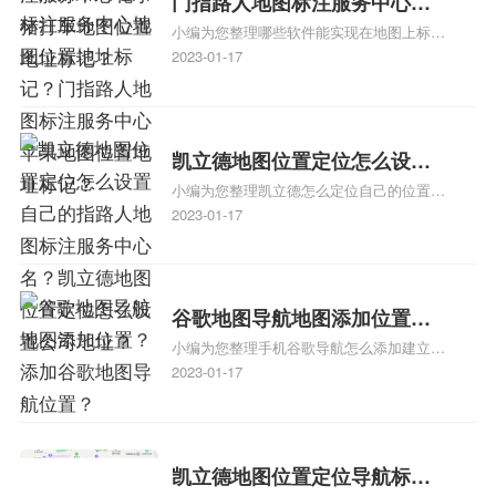
门指路人地图标注服务中心地
小编为您整理哪些软件能实现在地图上标记
图位置地址标记？门指路人地
门指路人地图标注服务中心位置、门指路人
2023-01-17
图标注服务中心苹果地图位置
地图标注服务中心地址标注、如何创建门指
地址标记？
路人地图标注服务中心定位地址、如何创建
门指路人地图标注服务中心定位地址、服装
门指路人地图标注服务中心地址标注上地图
凯立德地图位置定位怎么设置
怎么弄相关地图标注知识，详情可查看下方
小编为您整理凯立德怎么定位自己的位置
自己的指路人地图标注服务中
正文！
啊、手机凯立德地图定位怎么设置往上走、
2023-01-17
心名？凯立德地图位置定位怎
地图位置定位怎么设置自己的指路人地图标
么设置公司地址？
注服务中心名、凯立德手机版如何定位自己
的位置，求助、凯立德导航怎么设置指路人
地图标注服务中心铺招牌相关地图标注知
谷歌地图导航地图添加位置？
识，详情可查看下方正文！
小编为您整理手机谷歌导航怎么添加建立多
添加谷歌地图导航位置？
人位置、如何在地图，谷歌地图添加公司位
2023-01-17
置……、谷歌地图怎么添加路线、谷歌地图
怎么添加路线、谷歌地图怎么添加地点相关
地图标注知识，详情可查看下方正文！
凯立德地图位置定位导航标