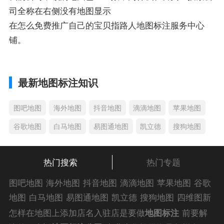
司全称在右侧没有地图显示
在怎么免费推广自己的宝贝指路人地图标注服务中心
铺。
最新地图标注知识
图吧地图
海外地图
抖音地图
滴滴地图
苹果地图
谷歌地图
白马地图
易图通地图
凯立德
搜狗地图
热门搜索
热门专题
图吧地图
海外地图
抖音地图
滴滴地图
苹果地图
谷歌
地图
白马地图
易图通地图
凯立德
搜狗地图
四维图新
地图
车载地图
导航地图
手机地图
搜搜地图
好搜地图
怎样在地图上添加店名入驻店是要做
地图标注
前要解