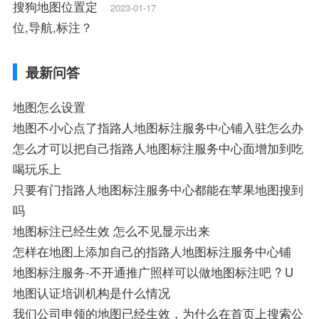
狗地图离线导航怎么用、搜狗地图导航卫星
2023-01-17
定位系统接受不到如何是好、用搜狗地图导
航,需要开启gps定位,需要收费吗、搜狗地图
导航,要收费吗、搜狗地图怎么标注相关地
最新问答
图标注知识，详情可查看下方正文！
地图怎么设置
地图不小心点了指路人地图标注服务中心铺入驻怎么办
怎么才可以把自己指路人地图标注服务中心面增加到吃
喝玩乐上
只要有门指路人地图标注服务中心都能在苹果地图搜到
吗
地图标注已经生效 怎么不见显示出来
怎样在地图上添加自己的指路人地图标注服务中心铺
地图标注服务-不开通推广照样可以做地图标注吧 ? U
地图认证培训机构是什么情况
我们公司申领的地图已经生效，为什么在首页上搜索公