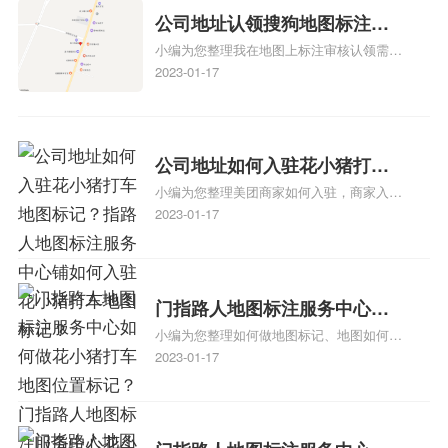
公司地址认领搜狗地图标注多
小编为您整理我在地图上标注审核认领需要
久审核？公司地址认领地图标
多久、我在地图上标注审核认领需要多久
2023-01-17
注多久审核？
y、我在地图上标注审核认领需要多久i、我
在地图上标注审核认领需要多久Y、搜狗地
图标注要多久才显示相关地图标注知识，详
情可查看下方正文！
公司地址如何入驻花小猪打车
小编为您整理美团商家如何入驻，商家入驻
地图标记？指路人地图标注服
教程、商家如何入驻地图、如何入驻地:、
2023-01-17
务中心铺如何入驻花小猪打车
养殖营业执照如何入驻地图、家政公司如何
地图标记？
入驻美团相关地图标注知识，详情可查看下
方正文！
门指路人地图标注服务中心如
小编为您整理如何做地图标记、地图如何做
何做花小猪打车地图位置标
标记、so搜街景中如何做标记、360e启花贷
2023-01-17
记？门指路人地图标注服务中
款申请通过了是要去到门指路人地图标注服
心花小猪打车地图位置地址标
务中心办理手续的吗、哪些软件能实现在地
图上标记门指路人地图标注服务中心位置相
记？
关地图标注知识，详情可查看下方正文！