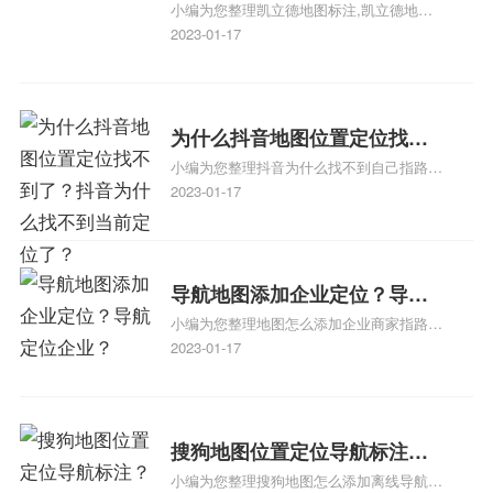
小编为您整理凯立德地图标注,凯立德地图
注？凯立德地图位置定位,导航,
标注怎么做啊、凯立德地图标注,凯立德地
2023-01-17
标注？
图标注怎么做啊、凯立德地图标注,凯立德
地图标注怎么做啊、凯立德导航地图怎么实
时定位、车载凯立德导航能定位车的位置吗
相关地图标注知识，详情可查看下方正文！
为什么抖音地图位置定位找不
小编为您整理抖音为什么找不到自己指路人
到了？抖音为什么找不到当前
地图标注服务中心铺的位置、地图位置更新
2023-01-17
定位了？
了，为什么抖音定位不同步更新、地图位置
电话号码更新了，为什么抖音定位不同步更
新、抖音为什么定位不到我指路人地图标注
服务中心位置、抖音突然不显示定位了相关
导航地图添加企业定位？导航
地图标注知识，详情可查看下方正文！
小编为您整理地图怎么添加企业商家指路人
定位企业？
地图标注服务中心铺名称、地图怎么添加企
2023-01-17
业商家指路人地图标注服务中心铺名称、企
业如何添加自己的企业位置到GPS导航地图
不同的GPS导航厂商都要添加吗、地图如何
添加企业、地图如何添加企业相关地图标注
搜狗地图位置定位导航标注？
知识，详情可查看下方正文！
小编为您整理搜狗地图怎么添加离线导航搜
搜狗地图位置定位,导航,标注？