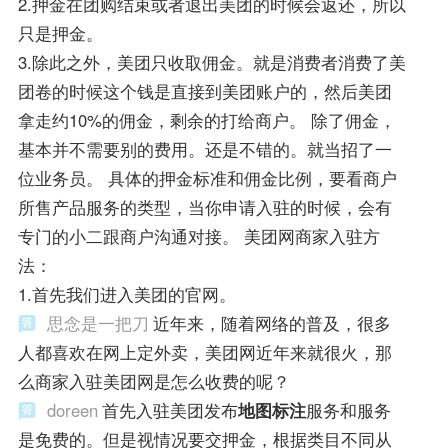
2.押金在团购结束或者退出美团的时候会返还，所以
只是押金。
3.除此之外，美团只收取佣金。就是消费者消费了美
团卷的时候这个钱是直接到美团账户的，然后美团
拿走约10%的佣金，剩余的打给商户。 除了佣金，
基本并不需要别的费用。还是不错的。就当招了一
位业务员。 具体的押金标准和佣金比例，要看商户
所售产品服务的类型，当你申请入驻的时候，会有
专门的小二跟商户沟通对接。 美团网商家入驻方
法：
1.首先我们进入美团的官网。
思念是一把刀
近年来，随着网络的普及，很多
人都喜欢在网上定外卖，美团网近年来就很火，那
么商家入驻美团网是怎么收费的呢？
doreen
首先入驻美团发布
地图标注
服务和服务
是免费的。但是视情况要交押金，根据类目不同从