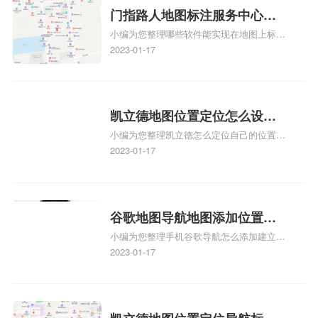
记？
关地图标注知识，详情可查看下方正文！
门指路人地图标注服务中心地
小编为您整理哪些软件能实现在地图上标记
图位置地址标记？门指路人地
门指路人地图标注服务中心位置、门指路人
2023-01-17
图标注服务中心苹果地图位置
地图标注服务中心地址标注、如何创建门指
地址标记？
路人地图标注服务中心定位地址、如何创建
门指路人地图标注服务中心定位地址、服装
门指路人地图标注服务中心地址标注上地图
凯立德地图位置定位怎么设置
怎么弄相关地图标注知识，详情可查看下方
小编为您整理凯立德怎么定位自己的位置
自己的指路人地图标注服务中
正文！
啊、手机凯立德地图定位怎么设置往上走、
2023-01-17
心名？凯立德地图位置定位怎
地图位置定位怎么设置自己的指路人地图标
么设置公司地址？
注服务中心名、凯立德手机版如何定位自己
的位置，求助、凯立德导航怎么设置指路人
地图标注服务中心铺招牌相关地图标注知
谷歌地图导航地图添加位置？
识，详情可查看下方正文！
小编为您整理手机谷歌导航怎么添加建立多
添加谷歌地图导航位置？
人位置、如何在地图，谷歌地图添加公司位
2023-01-17
置……、谷歌地图怎么添加路线、谷歌地图
怎么添加路线、谷歌地图怎么添加地点相关
地图标注知识，详情可查看下方正文！