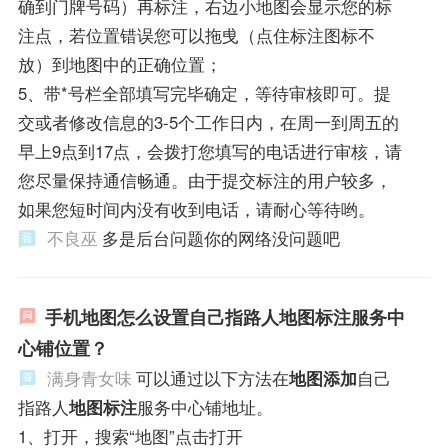
确到门牌号码）再标注，右边小地图会显示您的标
注点，若位置错误您可以拖曵（点住标注图标不
放）到地图中的正确位置；
5、带*号栏全部填写完毕确定，等待审核即可。提
交或者修改信息的3-5个工作日内，在周一到周五的
早上9点到17点，会拨打您填写的电话进行审核，请
您尽量保持通信畅通。由于提交标注的用户较多，
如果您短时间内没有收到电话，请耐心等待哟。
不良巫
多是后台问题你的网络没问题吧
手机地图怎么设置自己指路人地图标注服务中
心铺位置？
满身青女味
可以通过以下方法在
地图添加
自己
指路人
地图标注
服务中心铺地址。
1、打开，搜索“地图”点击打开