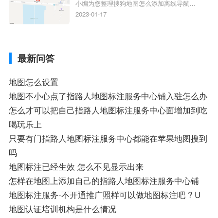
小编为您整理搜狗地图怎么添加离线导航搜
搜狗地图位置定位,导航,标注？
狗地图离线导航怎么用、搜狗地图导航卫星
2023-01-17
定位系统接受不到如何是好、用搜狗地图导
航,需要开启gps定位,需要收费吗、搜狗地图
导航,要收费吗、搜狗地图怎么标注相关地
最新问答
图标注知识，详情可查看下方正文！
地图怎么设置
地图不小心点了指路人地图标注服务中心铺入驻怎么办
怎么才可以把自己指路人地图标注服务中心面增加到吃
喝玩乐上
只要有门指路人地图标注服务中心都能在苹果地图搜到
吗
地图标注已经生效 怎么不见显示出来
怎样在地图上添加自己的指路人地图标注服务中心铺
地图标注服务-不开通推广照样可以做地图标注吧 ? U
地图认证培训机构是什么情况