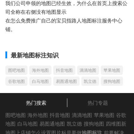
我们公司申领的地图已经生效，为什么在首页上搜索公
司全称在右侧没有地图显示
在怎么免费推广自己的宝贝指路人地图标注服务中心
铺。
最新地图标注知识
图吧地图
海外地图
抖音地图
滴滴地图
苹果地图
谷歌地图
白马地图
易图通地图
凯立德
搜狗地图
热门搜索
热门专题
图吧地图
海外地图
抖音地图
滴滴地图
苹果地图
谷歌
地图
白马地图
易图通地图
凯立德
搜狗地图
四维图新
地图
车载地图
导航地图
手机地图
搜搜地图
好搜地图
地图上店铺怎么设置图片标是要做
地图标注
前要解决