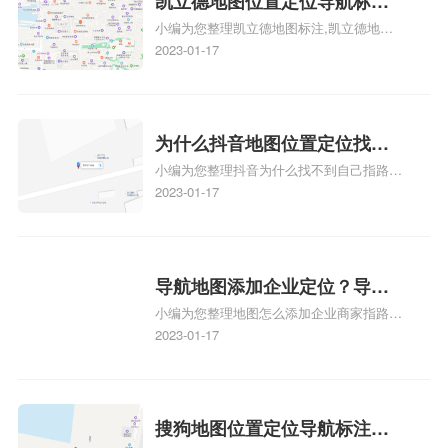
凯立德地图位置定位导航标
小编为您整理凯立德地图标注,凯立德地图
注？凯立德地图位置定位,导航,
标注怎么做啊、凯立德地图标注,凯立德地
2023-01-17
标注？
图标注怎么做啊、凯立德地图标注,凯立德
地图标注怎么做啊、凯立德导航地图怎么实
时定位、车载凯立德导航能定位车的位置吗
相关地图标注知识，详情可查看下方正文！
为什么抖音地图位置定位找不
小编为您整理抖音为什么找不到自己指路人
到了？抖音为什么找不到当前
地图标注服务中心铺的位置、地图位置更新
2023-01-17
定位了？
了，为什么抖音定位不同步更新、地图位置
电话号码更新了，为什么抖音定位不同步更
新、抖音为什么定位不到我指路人地图标注
服务中心位置、抖音突然不显示定位了相关
导航地图添加企业定位？导航
地图标注知识，详情可查看下方正文！
小编为您整理地图怎么添加企业商家指路人
定位企业？
地图标注服务中心铺名称、地图怎么添加企
2023-01-17
业商家指路人地图标注服务中心铺名称、企
业如何添加自己的企业位置到GPS导航地图
不同的GPS导航厂商都要添加吗、地图如何
添加企业、地图如何添加企业相关地图标注
搜狗地图位置定位导航标注？
知识，详情可查看下方正文！