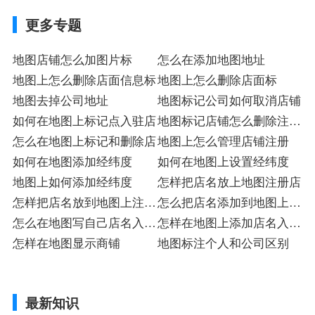
更多专题
地图店铺怎么加图片标
怎么在添加地图地址
地图上怎么删除店面信息标
地图上怎么删除店面标
地图去掉公司地址
地图标记公司如何取消店铺
如何在地图上标记点入驻店
地图标记店铺怎么删除注册
怎么在地图上标记和删除店
店
地图上怎么管理店铺注册
如何在地图添加经纬度
如何在地图上设置经纬度
地图上如何添加经纬度
怎样把店名放上地图注册店
怎样把店名放到地图上注册
怎么把店名添加到地图上入
店
怎么在地图写自己店名入驻
驻
怎样在地图上添加店名入驻
店
怎样在地图显示商铺
店
地图标注个人和公司区别
最新知识