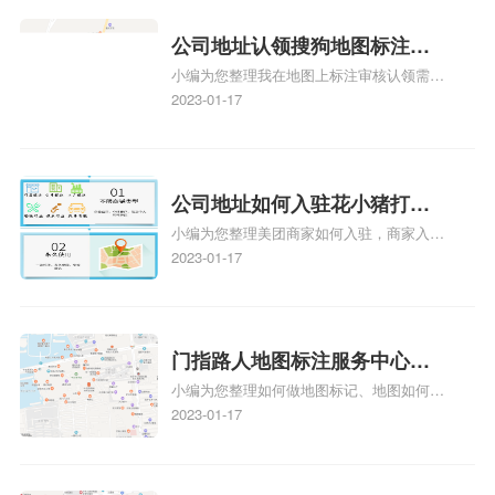
公司地址认领搜狗地图标注多
小编为您整理我在地图上标注审核认领需要
久审核？公司地址认领地图标
多久、我在地图上标注审核认领需要多久
2023-01-17
注多久审核？
y、我在地图上标注审核认领需要多久i、我
在地图上标注审核认领需要多久Y、搜狗地
图标注要多久才显示相关地图标注知识，详
情可查看下方正文！
公司地址如何入驻花小猪打车
小编为您整理美团商家如何入驻，商家入驻
地图标记？指路人地图标注服
教程、商家如何入驻地图、如何入驻地:、
2023-01-17
务中心铺如何入驻花小猪打车
养殖营业执照如何入驻地图、家政公司如何
地图标记？
入驻美团相关地图标注知识，详情可查看下
方正文！
门指路人地图标注服务中心如
小编为您整理如何做地图标记、地图如何做
何做花小猪打车地图位置标
标记、so搜街景中如何做标记、360e启花贷
2023-01-17
记？门指路人地图标注服务中
款申请通过了是要去到门指路人地图标注服
心花小猪打车地图位置地址标
务中心办理手续的吗、哪些软件能实现在地
图上标记门指路人地图标注服务中心位置相