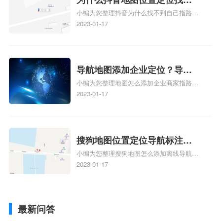
小编为您整理抖音为什么找不到自己指路人
到了？抖音为什么找不到当前
地图标注服务中心铺的位置、地图位置更新
2023-01-17
定位了？
了，为什么抖音定位不同步更新、地图位置
电话号码更新了，为什么抖音定位不同步更
新、抖音为什么定位不到我指路人地图标注
服务中心位置、抖音突然不显示定位了相关
导航地图添加企业定位？导航
地图标注知识，详情可查看下方正文！
小编为您整理地图怎么添加企业商家指路人
定位企业？
地图标注服务中心铺名称、地图怎么添加企
2023-01-17
业商家指路人地图标注服务中心铺名称、企
业如何添加自己的企业位置到GPS导航地图
不同的GPS导航厂商都要添加吗、地图如何
添加企业、地图如何添加企业相关地图标注
搜狗地图位置定位导航标注？
知识，详情可查看下方正文！
小编为您整理搜狗地图怎么添加离线导航搜
搜狗地图位置定位,导航,标注？
狗地图离线导航怎么用、搜狗地图导航卫星
2023-01-17
定位系统接受不到如何是好、用搜狗地图导
航,需要开启gps定位,需要收费吗、搜狗地图
导航,要收费吗、搜狗地图怎么标注相关地
最新问答
图标注知识，详情可查看下方正文！