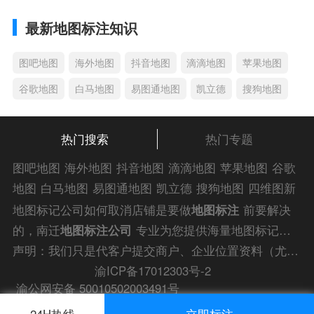
最新地图标注知识
图吧地图
海外地图
抖音地图
滴滴地图
苹果地图
谷歌地图
白马地图
易图通地图
凯立德
搜狗地图
热门搜索
热门专题
图吧地图
海外地图
抖音地图
滴滴地图
苹果地图
谷歌
地图
白马地图
易图通地图
凯立德
搜狗地图
四维图新
地图
车载地图
导航地图
手机地图
搜搜地图
好搜地图
地图标记公司如何取消店铺是要做
地图标注
前要解决
老虎地图
电子地图
卫星地图
美团地图
大众点评地图
的，南迁
地图标注公司
专业为您提供海量地图标记公
苹果
导航犬
老虎
司如何取消店铺解答信息，为您的企业商户、
门店地图
声明：我们只是代客户提交商户、企业位置资料（尤其是不会操作觉得繁琐的客户），不是地图标注平台方。所提供服务为商业有偿帮助咨询人工服务费，全程都是人工提交资料，自身并不能对第三方网站的原始内容进行编辑，请知悉。
标注
快速上线！
渝ICP备17012303号-2
渝公网安备 50010502003491号