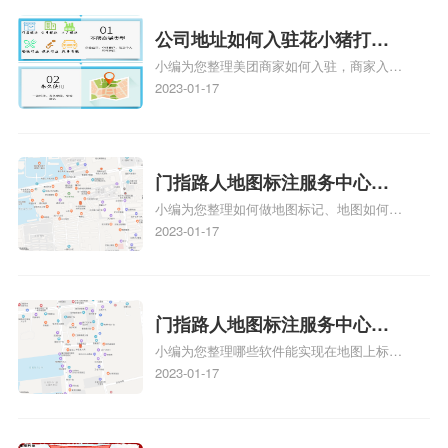
图标注要多久才显示相关地图标注知识，详
情可查看下方正文！
公司地址如何入驻花小猪打车
小编为您整理美团商家如何入驻，商家入驻
地图标记？指路人地图标注服
教程、商家如何入驻地图、如何入驻地:、
2023-01-17
务中心铺如何入驻花小猪打车
养殖营业执照如何入驻地图、家政公司如何
地图标记？
入驻美团相关地图标注知识，详情可查看下
方正文！
门指路人地图标注服务中心如
小编为您整理如何做地图标记、地图如何做
何做花小猪打车地图位置标
标记、so搜街景中如何做标记、360e启花贷
2023-01-17
记？门指路人地图标注服务中
款申请通过了是要去到门指路人地图标注服
心花小猪打车地图位置地址标
务中心办理手续的吗、哪些软件能实现在地
图上标记门指路人地图标注服务中心位置相
记？
关地图标注知识，详情可查看下方正文！
门指路人地图标注服务中心地
小编为您整理哪些软件能实现在地图上标记
图位置地址标记？门指路人地
门指路人地图标注服务中心位置、门指路人
2023-01-17
图标注服务中心苹果地图位置
地图标注服务中心地址标注、如何创建门指
地址标记？
路人地图标注服务中心定位地址、如何创建
门指路人地图标注服务中心定位地址、服装