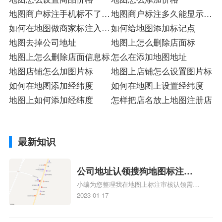
地图商户标注手机标不了入
地图商户标注多久能显示入
驻
如何在地图做商家标注入驻
驻
如何给地图添加标记点
标
地图去掉公司地址
地图上怎么删除店面标
地图上怎么删除店面信息标
怎么在添加地图地址
地图店铺怎么加图片标
地图上店铺怎么设置图片标
如何在地图添加经纬度
如何在地图上设置经纬度
地图上如何添加经纬度
怎样把店名放上地图注册店
最新知识
公司地址认领搜狗地图标注多
小编为您整理我在地图上标注审核认领需要
久审核？公司地址认领地图标
多久、我在地图上标注审核认领需要多久
2023-01-17
注多久审核？
y、我在地图上标注审核认领需要多久i、我
在地图上标注审核认领需要多久Y、搜狗地