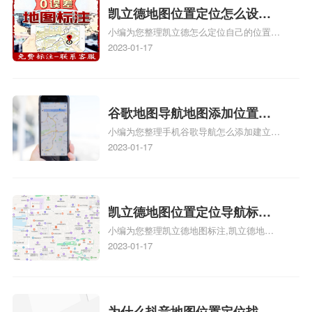
门指路人地图标注服务中心地址标注上地图
凯立德地图位置定位怎么设置
怎么弄相关地图标注知识，详情可查看下方
小编为您整理凯立德怎么定位自己的位置
自己的指路人地图标注服务中
正文！
啊、手机凯立德地图定位怎么设置往上走、
2023-01-17
心名？凯立德地图位置定位怎
地图位置定位怎么设置自己的指路人地图标
么设置公司地址？
注服务中心名、凯立德手机版如何定位自己
的位置，求助、凯立德导航怎么设置指路人
地图标注服务中心铺招牌相关地图标注知
谷歌地图导航地图添加位置？
识，详情可查看下方正文！
小编为您整理手机谷歌导航怎么添加建立多
添加谷歌地图导航位置？
人位置、如何在地图，谷歌地图添加公司位
2023-01-17
置……、谷歌地图怎么添加路线、谷歌地图
怎么添加路线、谷歌地图怎么添加地点相关
地图标注知识，详情可查看下方正文！
凯立德地图位置定位导航标
小编为您整理凯立德地图标注,凯立德地图
注？凯立德地图位置定位,导航,
标注怎么做啊、凯立德地图标注,凯立德地
2023-01-17
标注？
图标注怎么做啊、凯立德地图标注,凯立德
地图标注怎么做啊、凯立德导航地图怎么实
时定位、车载凯立德导航能定位车的位置吗
相关地图标注知识，详情可查看下方正文！
为什么抖音地图位置定位找不