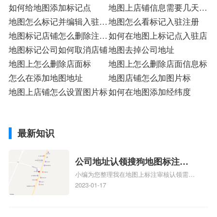
驻
如何给地图添加标记点
标
地图上店铺信息需要几天注
地图怎么标记并编辑入驻注
册
地图怎么看标记入驻注册
册
地图标记店铺怎么删除注册
如何在地图上标记点入驻店
店
地图标记公司如何取消店铺
地图去掉公司地址
地图上怎么删除店面标
地图上怎么删除店面信息标
怎么在添加地图地址
地图店铺怎么加图片标
地图上店铺怎么设置图片标
如何在地图添加经纬度
最新知识
公司地址认领搜狗地图标注多
小编为您整理我在地图上标注审核认领需要
久审核？公司地址认领地图标
多久、我在地图上标注审核认领需要多久
2023-01-17
注多久审核？
y、我在地图上标注审核认领需要多久i、我
在地图上标注审核认领需要多久Y、搜狗地
图标注要多久才显示相关地图标注知识，详