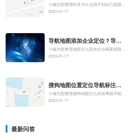
小编为您整理抖音为什么找不到自己指路人
到了？抖音为什么找不到当前
地图标注服务中心铺的位置、地图位置更新
2023-01-17
定位了？
了，为什么抖音定位不同步更新、地图位置
电话号码更新了，为什么抖音定位不同步更
新、抖音为什么定位不到我指路人地图标注
服务中心位置、抖音突然不显示定位了相关
导航地图添加企业定位？导航
地图标注知识，详情可查看下方正文！
小编为您整理地图怎么添加企业商家指路人
定位企业？
地图标注服务中心铺名称、地图怎么添加企
2023-01-17
业商家指路人地图标注服务中心铺名称、企
业如何添加自己的企业位置到GPS导航地图
不同的GPS导航厂商都要添加吗、地图如何
添加企业、地图如何添加企业相关地图标注
搜狗地图位置定位导航标注？
知识，详情可查看下方正文！
小编为您整理搜狗地图怎么添加离线导航搜
搜狗地图位置定位,导航,标注？
狗地图离线导航怎么用、搜狗地图导航卫星
2023-01-17
定位系统接受不到如何是好、用搜狗地图导
航,需要开启gps定位,需要收费吗、搜狗地图
导航,要收费吗、搜狗地图怎么标注相关地
最新问答
图标注知识，详情可查看下方正文！