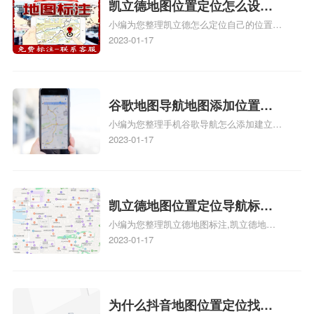
门指路人地图标注服务中心地址标注上地图
凯立德地图位置定位怎么设置
怎么弄相关地图标注知识，详情可查看下方
小编为您整理凯立德怎么定位自己的位置
自己的指路人地图标注服务中
正文！
啊、手机凯立德地图定位怎么设置往上走、
2023-01-17
心名？凯立德地图位置定位怎
地图位置定位怎么设置自己的指路人地图标
么设置公司地址？
注服务中心名、凯立德手机版如何定位自己
的位置，求助、凯立德导航怎么设置指路人
地图标注服务中心铺招牌相关地图标注知
谷歌地图导航地图添加位置？
识，详情可查看下方正文！
小编为您整理手机谷歌导航怎么添加建立多
添加谷歌地图导航位置？
人位置、如何在地图，谷歌地图添加公司位
2023-01-17
置……、谷歌地图怎么添加路线、谷歌地图
怎么添加路线、谷歌地图怎么添加地点相关
地图标注知识，详情可查看下方正文！
凯立德地图位置定位导航标
小编为您整理凯立德地图标注,凯立德地图
注？凯立德地图位置定位,导航,
标注怎么做啊、凯立德地图标注,凯立德地
2023-01-17
标注？
图标注怎么做啊、凯立德地图标注,凯立德
地图标注怎么做啊、凯立德导航地图怎么实
时定位、车载凯立德导航能定位车的位置吗
相关地图标注知识，详情可查看下方正文！
为什么抖音地图位置定位找不