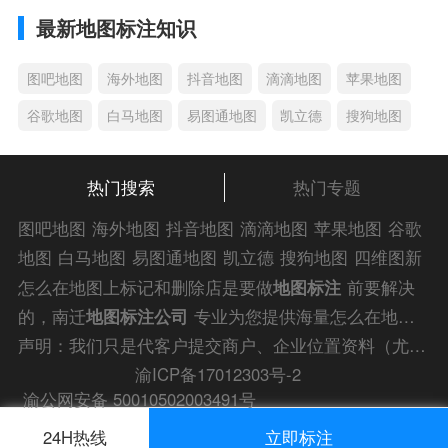
最新地图标注知识
图吧地图
海外地图
抖音地图
滴滴地图
苹果地图
谷歌地图
白马地图
易图通地图
凯立德
搜狗地图
热门搜索
热门专题
图吧地图
海外地图
抖音地图
滴滴地图
苹果地图
谷歌
地图
白马地图
易图通地图
凯立德
搜狗地图
四维图新
地图
车载地图
导航地图
手机地图
搜搜地图
好搜地图
怎么在地图上标记和删除店是要做
地图标注
前要解决
老虎地图
电子地图
卫星地图
美团地图
大众点评地图
的，南迁
地图标注公司
专业为您提供海量怎么在地图
苹果
导航犬
老虎
上标记和删除店解答信息，为您的企业商户、
门店地图
声明：我们只是代客户提交商户、企业位置资料（尤其是不会操作觉得繁琐的客户），不是地图标注平台方。所提供服务为商业有偿帮助咨询人工服务费，全程都是人工提交资料，自身并不能对第三方网站的原始内容进行编辑，请知悉。
标注
快速上线！
渝ICP备17012303号-2
渝公网安备 50010502003491号
24H热线
立即标注