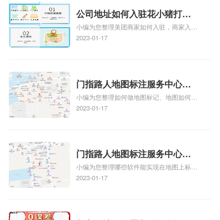
情可查看下方正文！
公司地址如何入驻花小猪打车
小编为您整理美团商家如何入驻，商家入驻
地图标记？指路人地图标注服
教程、商家如何入驻地图、如何入驻地:、
2023-01-17
务中心铺如何入驻花小猪打车
养殖营业执照如何入驻地图、家政公司如何
地图标记？
入驻美团相关地图标注知识，详情可查看下
方正文！
门指路人地图标注服务中心如
小编为您整理如何做地图标记、地图如何做
何做花小猪打车地图位置标
标记、so搜街景中如何做标记、360e启花贷
2023-01-17
记？门指路人地图标注服务中
款申请通过了是要去到门指路人地图标注服
心花小猪打车地图位置地址标
务中心办理手续的吗、哪些软件能实现在地
图上标记门指路人地图标注服务中心位置相
记？
关地图标注知识，详情可查看下方正文！
门指路人地图标注服务中心地
小编为您整理哪些软件能实现在地图上标记
图位置地址标记？门指路人地
门指路人地图标注服务中心位置、门指路人
2023-01-17
图标注服务中心苹果地图位置
地图标注服务中心地址标注、如何创建门指
地址标记？
路人地图标注服务中心定位地址、如何创建
门指路人地图标注服务中心定位地址、服装