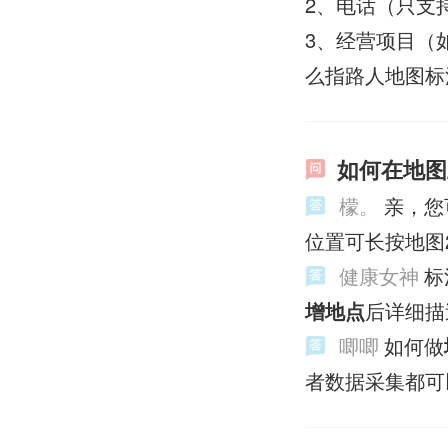
2、电话（只
3、经营项目（
么指路人地图标
如何在地图
檬。
亲，您
位置可长按地图
健康女神
标
增地点
后详细描
唧唧
如何做
者数据采集都可