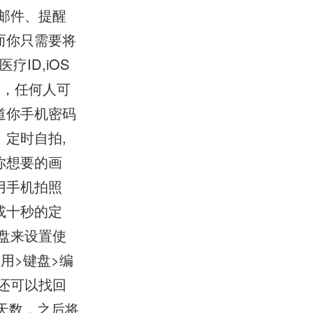
邮件、提醒
而你只需要将
ID,iOS
下，任何人可
道你手机密码
定时自拍,
你想要的画
用手机拍照
或十秒的定
盘来设置使
用>键盘>编
还可以找回
余天数，之后将