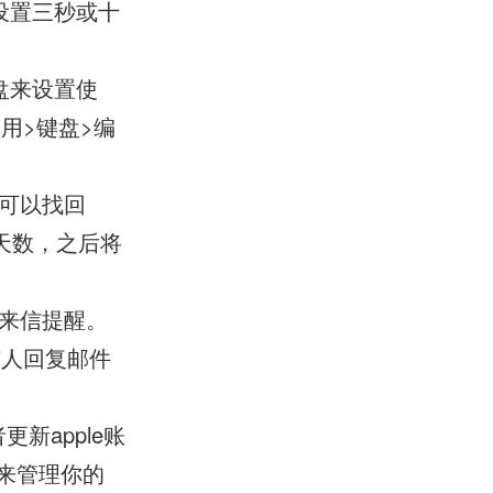
设置三秒或十
盘来设置使
用>键盘>编
还可以找回
余天数，之后将
置来信提醒。
有人回复邮件
新apple账
来管理你的