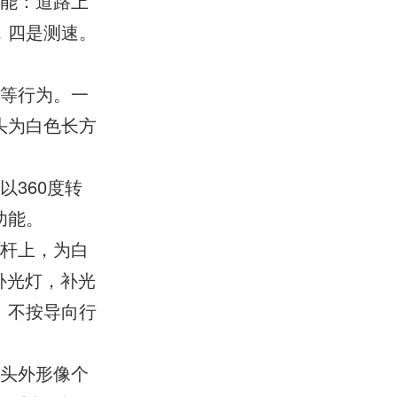
功能：道路上
，四是测速。
车等行为。一
头为白色长方
360度转
功能。
通杆上，为白
补光灯，补光
、不按导向行
像头外形像个