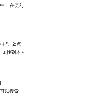
手中，在便利
主”。2:点
。3:找到本人
的
当可以搜索