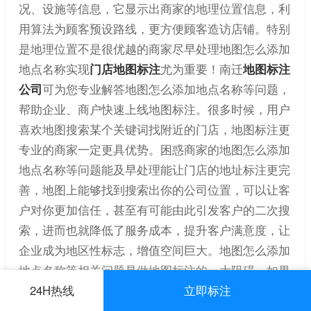
况、设施等信息，它显示出商家的地理位置信息，利
用算法为顾客预设路线，更方便顾客造访店铺。特别
是地理位置不是很优越的商家尽早处理地图怎么添加
地点名称实现
门店地图标注
尤为重要！南迁
地图标注
公司
可为您专业解答地图怎么添加地点名称等问题，
帮助企业、商户快速上线地图标注。很多时候，用户
喜欢地图搜索某个关键词找附近的门店，地图标注更
专业的商家一定更具优势。困惑商家的地图怎么添加
地点名称等问题能及早处理能让门店的地址标注更完
善，地图上能够找到搜索出你的公司位置，可以让客
户对你更加信任，甚至有可能由此引发客户的二次搜
索，进而也就降低了服务成本，提升客户满意度，让
企业成为地区性标志，增值空间巨大。地图怎么添加
地点名称等相关问题是做地图标注的一大阻碍，如果
您想通过在线平台开展业务来寻找客户，那么映射地
24H热线
立即标注
图至关重要，让您的企业在地图上标记，从而实现快