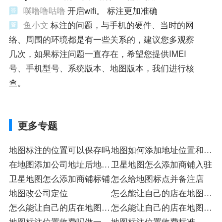
噗噜噜咕噜
开启wifi。 标注更加准确
鱼小文
标注的问题，与手机的硬件、当时的网
络、周围的环境都是有一些关系的，建议您多观察
几次，如果标注问题一直存在，希望您提供IMEI
号、手机型号、系统版本、地图版本，我们进行核
查。
更多专题
地图标注的位置可以保存吗
地图如何添加地址位置和电
在地图添加公司地址后地图
话
卫星地图怎么添加商铺入驻
共用吗
卫星地图怎么添加商铺标铺
怎么给地图标点并备注店
地图改公司定位
怎么能让自己的店在地图上
怎么能让自己的店在地图上
标
怎么能让自己的店在地图上
入驻
地图标注位置收费吗做一个
注册
地图标注位置收费标准