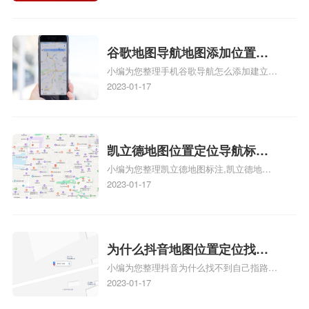
地图位置定位怎么设置自己的指路人地图标
么设置公司地址？
注服务中心名、凯立德手机版如何定位自己
的位置，求助、凯立德导航怎么设置指路人
地图标注服务中心铺招牌相关地图标注知
谷歌地图导航地图添加位置？
识，详情可查看下方正文！
小编为您整理手机谷歌导航怎么添加建立多
添加谷歌地图导航位置？
人位置、如何在地图，谷歌地图添加公司位
2023-01-17
置……、谷歌地图怎么添加路线、谷歌地图
怎么添加路线、谷歌地图怎么添加地点相关
地图标注知识，详情可查看下方正文！
凯立德地图位置定位导航标
小编为您整理凯立德地图标注,凯立德地图
注？凯立德地图位置定位,导航,
标注怎么做啊、凯立德地图标注,凯立德地
2023-01-17
标注？
图标注怎么做啊、凯立德地图标注,凯立德
地图标注怎么做啊、凯立德导航地图怎么实
时定位、车载凯立德导航能定位车的位置吗
相关地图标注知识，详情可查看下方正文！
为什么抖音地图位置定位找不
小编为您整理抖音为什么找不到自己指路人
到了？抖音为什么找不到当前
地图标注服务中心铺的位置、地图位置更新
2023-01-17
定位了？
了，为什么抖音定位不同步更新、地图位置