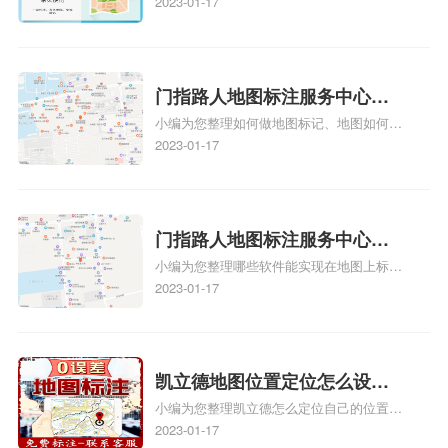
教程、商家如何入驻地图、如何入驻地:、
2023-01-17
务中心铺如何入驻花小猪打车
养殖营业执照如何入驻地图、家政公司如何
地图标记？
入驻美团相关地图标注知识，详情可查看下
方正文！
门指路人地图标注服务中心如
小编为您整理如何做地图标记、地图如何做
何做花小猪打车地图位置标
标记、so搜街景中如何做标记、360e启花贷
2023-01-17
记？门指路人地图标注服务中
款申请通过了是要去到门指路人地图标注服
心花小猪打车地图位置地址标
务中心办理手续的吗、哪些软件能实现在地
图上标记门指路人地图标注服务中心位置相
记？
关地图标注知识，详情可查看下方正文！
门指路人地图标注服务中心地
小编为您整理哪些软件能实现在地图上标记
图位置地址标记？门指路人地
门指路人地图标注服务中心位置、门指路人
2023-01-17
图标注服务中心苹果地图位置
地图标注服务中心地址标注、如何创建门指
地址标记？
路人地图标注服务中心定位地址、如何创建
门指路人地图标注服务中心定位地址、服装
门指路人地图标注服务中心地址标注上地图
凯立德地图位置定位怎么设置
怎么弄相关地图标注知识，详情可查看下方
小编为您整理凯立德怎么定位自己的位置
自己的指路人地图标注服务中
正文！
啊、手机凯立德地图定位怎么设置往上走、
2023-01-17
心名？凯立德地图位置定位怎