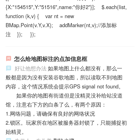
{X:"154515",Y:"51516",name:"你好2"}]; $.each(list,
function (k,v) { var nt = new
BMap.Point(v.Y,v.X); addMarker(nt,v);//添加标
注 }); });
怎么给地图标注的点加信息框
好让他想办法
如果地图上什么都没有，那么一
般都是因为没有安装谷歌地图，所以读取不到地图
内容，这个情况系统会提示GPS signal not found。
如果你的地图有街道但是没精灵没补给站没道
馆，注意右下方的白条了么，有两个原因：
1.网络问题，请确保有良好的网络状况
2.锁区。玩家所在地区被服务器封锁了，只能捕捉初
始精灵。