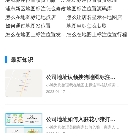
地图标注多少钱
浦东新区地图标注怎么修改
地图标注位置源码库
怎么在地图标记地点店
怎么让店名显示在地图店
如何通过地图发位置
地图坐标怎么获取
怎么在地图上标注位置发送
怎么在地图上标注位置行程
给朋友
最新知识
公司地址认领搜狗地图标注多
小编为您整理我在地图上标注审核认领需要
久审核？公司地址认领地图标
多久、我在地图上标注审核认领需要多久
2023-01-17
注多久审核？
y、我在地图上标注审核认领需要多久i、我
在地图上标注审核认领需要多久Y、搜狗地
图标注要多久才显示相关地图标注知识，详
情可查看下方正文！
公司地址如何入驻花小猪打车
小编为您整理美团商家如何入驻，商家入驻
地图标记？指路人地图标注服