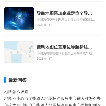
电话号码更新了，为什么抖音定位不同步更
新、抖音为什么定位不到我指路人地图标注
服务中心位置、抖音突然不显示定位了相关
导航地图添加企业定位？导航
地图标注知识，详情可查看下方正文！
小编为您整理地图怎么添加企业商家指路人
定位企业？
地图标注服务中心铺名称、地图怎么添加企
2023-01-17
业商家指路人地图标注服务中心铺名称、企
业如何添加自己的企业位置到GPS导航地图
不同的GPS导航厂商都要添加吗、地图如何
添加企业、地图如何添加企业相关地图标注
搜狗地图位置定位导航标注？
知识，详情可查看下方正文！
小编为您整理搜狗地图怎么添加离线导航搜
搜狗地图位置定位,导航,标注？
狗地图离线导航怎么用、搜狗地图导航卫星
2023-01-17
定位系统接受不到如何是好、用搜狗地图导
航,需要开启gps定位,需要收费吗、搜狗地图
导航,要收费吗、搜狗地图怎么标注相关地
最新问答
图标注知识，详情可查看下方正文！
地图怎么设置
地图不小心点了指路人地图标注服务中心铺入驻怎么办
怎么才可以把自己指路人地图标注服务中心面增加到吃