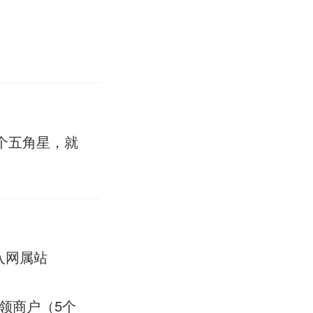
个五角星，就
入网属站
领商户（5个