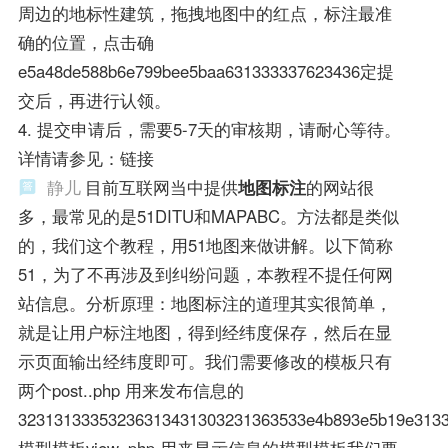
周边的地标性建筑，拖拽地图中的红点，标注最准
确的位置，点击确
e5a48de588b6e799bee5baa631333337623436定提
交后，再进行认领。
4. 提交申请后，需要5-7天的审核期，请耐心等待。
详情请参见：链接
静儿
目前互联网当中提供
地图标注
的网站很
多，最常见的是51DITU和MAPABC。方法都是类似
的，我们这个教程，用51地图来做讲解。以下简称
51，为了不再涉及到纠纷问题，本教程不提任何网
站信息。分析原理：地图标注的道理其实很简单，
就是让用户标注地图，得到经纬度保存，然后在显
示页面输出经纬度即可。我们需要修改的模板只有
两个post..php 用来发布信息的
32313133353236313431303231363533e4b893e5b19e313
模型模板view..php 用来显示信息的模型模板我们要