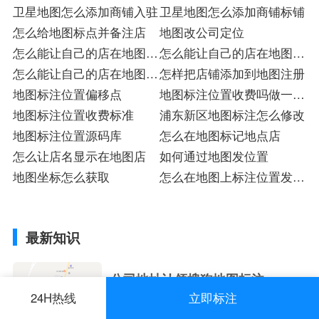
话
卫星地图怎么添加商铺入驻
共用吗
卫星地图怎么添加商铺标铺
怎么给地图标点并备注店
地图改公司定位
怎么能让自己的店在地图上
怎么能让自己的店在地图上
标
怎么能让自己的店在地图上
入驻
怎样把店铺添加到地图注册
注册
地图标注位置偏移点
地图标注位置收费吗做一个
地图标注位置收费标准
地图标注多少钱
浦东新区地图标注怎么修改
地图标注位置源码库
怎么在地图标记地点店
怎么让店名显示在地图店
如何通过地图发位置
地图坐标怎么获取
怎么在地图上标注位置发送
给朋友
最新知识
公司地址认领搜狗地图标注多
24H热线
立即标注
小编为您整理我在地图上标注审核认领需要
久审核？公司地址认领地图标
多久、我在地图上标注审核认领需要多久
2023-01-17