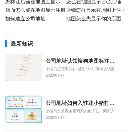
怎样让店铺在地图上显示注
店
怎么在地图显示自己店铺注
册
店面怎么能在地图显示注册
册
店铺怎样显示在地图上注册
如何建立公司地址
地图怎么先显示你的店面注
册
最新知识
公司地址认领搜狗地图标注多
小编为您整理我在地图上标注审核认领需要
久审核？公司地址认领地图标
多久、我在地图上标注审核认领需要多久
2023-01-17
注多久审核？
y、我在地图上标注审核认领需要多久i、我
在地图上标注审核认领需要多久Y、搜狗地
图标注要多久才显示相关地图标注知识，详
情可查看下方正文！
公司地址如何入驻花小猪打车
小编为您整理美团商家如何入驻，商家入驻
地图标记？指路人地图标注服
教程、商家如何入驻地图、如何入驻地:、
2023-01-17
务中心铺如何入驻花小猪打车
养殖营业执照如何入驻地图、家政公司如何
地图标记？
入驻美团相关地图标注知识，详情可查看下