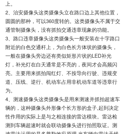
上。
2、治安摄像头这类摄像头立在路口边上其他位置，
圆圆的那种，可以360度转的。这类摄像头不属于交
通管制摄像头，没有抓拍交通违章现象的功能。
3、路口违章摄像头这类摄像头一般安装在十字路口
附近的白色交通杆上，为白色长方体状的摄像头，
一般在摄像头旁边还有类似矩形片状的LED补光
灯，补光灯在白天通常是不亮的，夜间才会高频闪
亮。主要用来抓拍闯红灯、不按导向行驶、违规变
道、压线、逆行、机动车占用非机动车道等违章行
为。
4、测速摄像头这类摄像头是用来测速并抓拍超速车
辆的，这种摄像头外形像个长方形的盒子,起到决定
性作用的实际上是与之相连接的雷达模块。雷达检
测到车辆超速时就会联动摄像头进行拍照取证。测
速雷达运用的是多普勒效应原理,当车辆向雷达天线