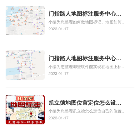
方正文！
门指路人地图标注服务中心如
小编为您整理如何做地图标记、地图如何做
何做花小猪打车地图位置标
标记、so搜街景中如何做标记、360e启花贷
2023-01-17
记？门指路人地图标注服务中
款申请通过了是要去到门指路人地图标注服
心花小猪打车地图位置地址标
务中心办理手续的吗、哪些软件能实现在地
图上标记门指路人地图标注服务中心位置相
记？
关地图标注知识，详情可查看下方正文！
门指路人地图标注服务中心地
小编为您整理哪些软件能实现在地图上标记
图位置地址标记？门指路人地
门指路人地图标注服务中心位置、门指路人
2023-01-17
图标注服务中心苹果地图位置
地图标注服务中心地址标注、如何创建门指
地址标记？
路人地图标注服务中心定位地址、如何创建
门指路人地图标注服务中心定位地址、服装
门指路人地图标注服务中心地址标注上地图
凯立德地图位置定位怎么设置
怎么弄相关地图标注知识，详情可查看下方
小编为您整理凯立德怎么定位自己的位置
自己的指路人地图标注服务中
正文！
啊、手机凯立德地图定位怎么设置往上走、
2023-01-17
心名？凯立德地图位置定位怎
地图位置定位怎么设置自己的指路人地图标
么设置公司地址？
注服务中心名、凯立德手机版如何定位自己
的位置，求助、凯立德导航怎么设置指路人