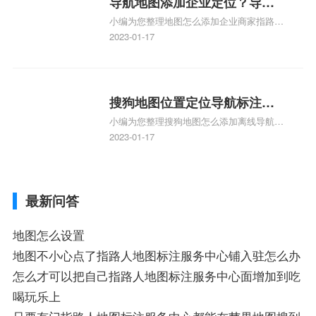
导航地图添加企业定位？导航
地图标注知识，详情可查看下方正文！
小编为您整理地图怎么添加企业商家指路人
定位企业？
地图标注服务中心铺名称、地图怎么添加企
2023-01-17
业商家指路人地图标注服务中心铺名称、企
业如何添加自己的企业位置到GPS导航地图
不同的GPS导航厂商都要添加吗、地图如何
添加企业、地图如何添加企业相关地图标注
搜狗地图位置定位导航标注？
知识，详情可查看下方正文！
小编为您整理搜狗地图怎么添加离线导航搜
搜狗地图位置定位,导航,标注？
狗地图离线导航怎么用、搜狗地图导航卫星
2023-01-17
定位系统接受不到如何是好、用搜狗地图导
航,需要开启gps定位,需要收费吗、搜狗地图
导航,要收费吗、搜狗地图怎么标注相关地
最新问答
图标注知识，详情可查看下方正文！
地图怎么设置
地图不小心点了指路人地图标注服务中心铺入驻怎么办
怎么才可以把自己指路人地图标注服务中心面增加到吃
喝玩乐上