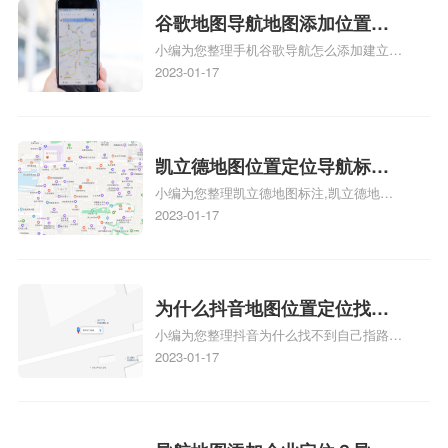
地图标注服务中心铺招牌相关地图标注知
谷歌地图导航地图添加位置？
识，详情可查看下方正文！
小编为您整理手机谷歌导航怎么添加建立多
添加谷歌地图导航位置？
人位置、如何在地图，谷歌地图添加公司位
2023-01-17
置……、谷歌地图怎么添加路线、谷歌地图
怎么添加路线、谷歌地图怎么添加地点相关
地图标注知识，详情可查看下方正文！
凯立德地图位置定位导航标
小编为您整理凯立德地图标注,凯立德地图
注？凯立德地图位置定位,导航,
标注怎么做啊、凯立德地图标注,凯立德地
2023-01-17
标注？
图标注怎么做啊、凯立德地图标注,凯立德
地图标注怎么做啊、凯立德导航地图怎么实
时定位、车载凯立德导航能定位车的位置吗
相关地图标注知识，详情可查看下方正文！
为什么抖音地图位置定位找不
小编为您整理抖音为什么找不到自己指路人
到了？抖音为什么找不到当前
地图标注服务中心铺的位置、地图位置更新
2023-01-17
定位了？
了，为什么抖音定位不同步更新、地图位置
电话号码更新了，为什么抖音定位不同步更
新、抖音为什么定位不到我指路人地图标注
服务中心位置、抖音突然不显示定位了相关