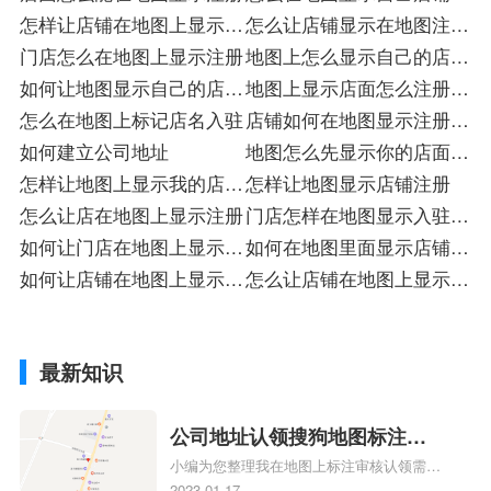
怎样让店铺在地图上显示注
册
怎么让店铺显示在地图注册
册
门店怎么在地图上显示注册
店
地图上怎么显示自己的店注
如何让地图显示自己的店注
册
地图上显示店面怎么注册入
册
怎么在地图上标记店名入驻
驻
店铺如何在地图显示注册入
如何建立公司地址
驻
地图怎么先显示你的店面注
怎样让地图上显示我的店注
册
怎样让地图显示店铺注册
册
怎么让店在地图上显示注册
门店怎样在地图显示入驻注
如何让门店在地图上显示注
册
如何在地图里面显示店铺注
册
如何让店铺在地图上显示注
册
怎么让店铺在地图上显示注
册
册
最新知识
公司地址认领搜狗地图标注多
小编为您整理我在地图上标注审核认领需要
久审核？公司地址认领地图标
多久、我在地图上标注审核认领需要多久
2023-01-17