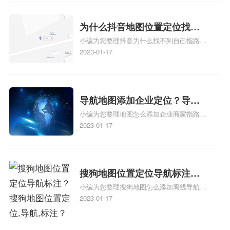
地图标注怎么做啊、凯立德导航地图怎么实
时定位、车载凯立德导航能定位车的位置吗
相关地图标注知识，详情可查看下方正文！
为什么抖音地图位置定位找不
小编为您整理抖音为什么找不到自己指路人
到了？抖音为什么找不到当前
地图标注服务中心铺的位置、地图位置更新
2023-01-17
定位了？
了，为什么抖音定位不同步更新、地图位置
电话号码更新了，为什么抖音定位不同步更
新、抖音为什么定位不到我指路人地图标注
服务中心位置、抖音突然不显示定位了相关
导航地图添加企业定位？导航
地图标注知识，详情可查看下方正文！
小编为您整理地图怎么添加企业商家指路人
定位企业？
地图标注服务中心铺名称、地图怎么添加企
2023-01-17
业商家指路人地图标注服务中心铺名称、企
业如何添加自己的企业位置到GPS导航地图
不同的GPS导航厂商都要添加吗、地图如何
添加企业、地图如何添加企业相关地图标注
搜狗地图位置定位导航标注？
知识，详情可查看下方正文！
小编为您整理搜狗地图怎么添加离线导航搜
搜狗地图位置定位,导航,标注？
狗地图离线导航怎么用、搜狗地图导航卫星
2023-01-17
定位系统接受不到如何是好、用搜狗地图导
航,需要开启gps定位,需要收费吗、搜狗地图