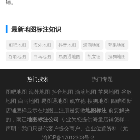
铺。
最新地图标注知识
图吧地图
海外地图
抖音地图
滴滴地图
苹果地图
谷歌地图
白马地图
易图通地图
凯立德
搜狗地图
热门搜索
热门专题
图吧地图
海外地图
抖音地图
滴滴地图
苹果地图
谷歌
地图
白马地图
易图通地图
凯立德
搜狗地图
四维图新
地图
车载地图
导航地图
手机地图
搜搜地图
好搜地图
店铺怎样显示在地图上注册是要做
地图标注
前要解决
老虎地图
电子地图
卫星地图
美团地图
大众点评地图
的，南迁
地图标注公司
专业为您提供海量店铺怎样显
苹果
导航犬
老虎
示在地图上注册解答信息，为您的企业商户、
门店地图
声明：我们只是代客户提交商户、企业位置资料（尤其是不会操作觉得繁琐的客户），不是地图标注平台方。所提供服务为商业有偿帮助咨询人工服务费，全程都是人工提交资料，自身并不能对第三方网站的原始内容进行编辑，请知悉。
标注
快速上线！
渝ICP备17012303号-2