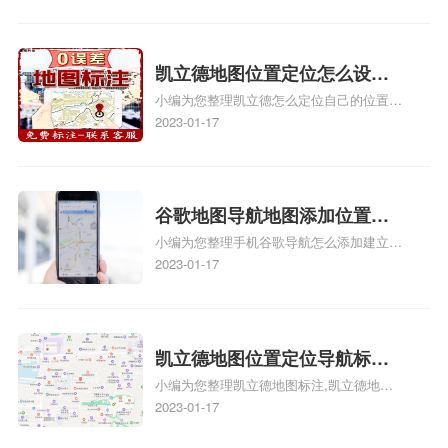
地图标注服务中心地址标注、如何创建门指
地址标记？
路人地图标注服务中心定位地址、如何创建
门指路人地图标注服务中心定位地址、服装
门指路人地图标注服务中心地址标注上地图
凯立德地图位置定位怎么设置
怎么弄相关地图标注知识，详情可查看下方
小编为您整理凯立德怎么定位自己的位置
自己的指路人地图标注服务中
正文！
啊、手机凯立德地图定位怎么设置往上走、
2023-01-17
心名？凯立德地图位置定位怎
地图位置定位怎么设置自己的指路人地图标
么设置公司地址？
注服务中心名、凯立德手机版如何定位自己
的位置，求助、凯立德导航怎么设置指路人
地图标注服务中心铺招牌相关地图标注知
谷歌地图导航地图添加位置？
识，详情可查看下方正文！
小编为您整理手机谷歌导航怎么添加建立多
添加谷歌地图导航位置？
人位置、如何在地图，谷歌地图添加公司位
2023-01-17
置……、谷歌地图怎么添加路线、谷歌地图
怎么添加路线、谷歌地图怎么添加地点相关
地图标注知识，详情可查看下方正文！
凯立德地图位置定位导航标
小编为您整理凯立德地图标注,凯立德地图
注？凯立德地图位置定位,导航,
标注怎么做啊、凯立德地图标注,凯立德地
2023-01-17
标注？
图标注怎么做啊、凯立德地图标注,凯立德