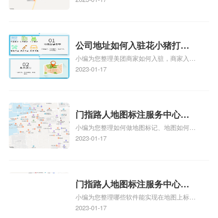
注多久审核？
y、我在地图上标注审核认领需要多久i、我
在地图上标注审核认领需要多久Y、搜狗地
图标注要多久才显示相关地图标注知识，详
情可查看下方正文！
公司地址如何入驻花小猪打车
小编为您整理美团商家如何入驻，商家入驻
地图标记？指路人地图标注服
教程、商家如何入驻地图、如何入驻地:、
2023-01-17
务中心铺如何入驻花小猪打车
养殖营业执照如何入驻地图、家政公司如何
地图标记？
入驻美团相关地图标注知识，详情可查看下
方正文！
门指路人地图标注服务中心如
小编为您整理如何做地图标记、地图如何做
何做花小猪打车地图位置标
标记、so搜街景中如何做标记、360e启花贷
2023-01-17
记？门指路人地图标注服务中
款申请通过了是要去到门指路人地图标注服
心花小猪打车地图位置地址标
务中心办理手续的吗、哪些软件能实现在地
图上标记门指路人地图标注服务中心位置相
记？
关地图标注知识，详情可查看下方正文！
门指路人地图标注服务中心地
小编为您整理哪些软件能实现在地图上标记
图位置地址标记？门指路人地
门指路人地图标注服务中心位置、门指路人
2023-01-17
图标注服务中心苹果地图位置