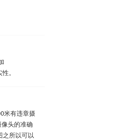
加
实性。
0米有违章摄
摄像头的准确
图之所以可以