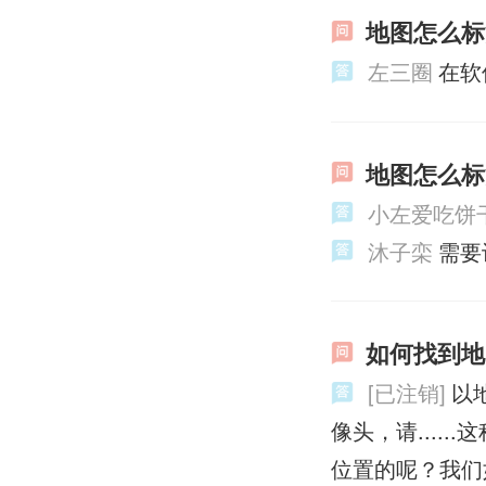
地图怎么标
左三圈
在软
地图怎么标
小左爱吃饼干
沐子栾
需要
如何找到地
[已注销]
以
像头，请....
位置的呢？我们