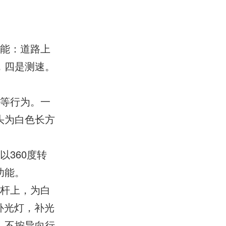
功能：道路上
，四是测速。
车等行为。一
头为白色长方
360度转
功能。
通杆上，为白
补光灯，补光
、不按导向行