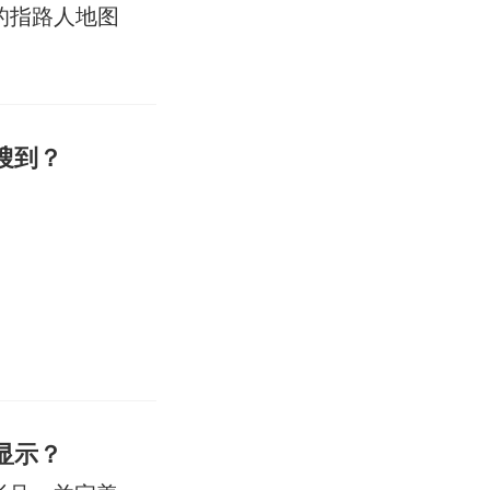
的指路人地图
搜到？
显示？