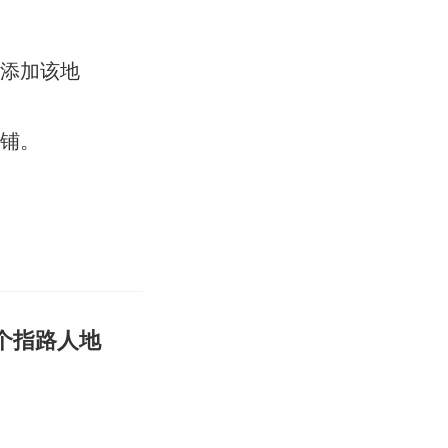
择添加该地
心铺。
个指路人地