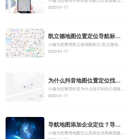
小编为您整理手机谷歌导航怎么添加建立多
添加谷歌地图导航位置？
人位置、如何在地图，谷歌地图添加公司位
2023-01-17
置……、谷歌地图怎么添加路线、谷歌地图
怎么添加路线、谷歌地图怎么添加地点相关
地图标注知识，详情可查看下方正文！
凯立德地图位置定位导航标
小编为您整理凯立德地图标注,凯立德地图
注？凯立德地图位置定位,导航,
标注怎么做啊、凯立德地图标注,凯立德地
2023-01-17
标注？
图标注怎么做啊、凯立德地图标注,凯立德
地图标注怎么做啊、凯立德导航地图怎么实
时定位、车载凯立德导航能定位车的位置吗
相关地图标注知识，详情可查看下方正文！
为什么抖音地图位置定位找不
小编为您整理抖音为什么找不到自己指路人
到了？抖音为什么找不到当前
地图标注服务中心铺的位置、地图位置更新
2023-01-17
定位了？
了，为什么抖音定位不同步更新、地图位置
电话号码更新了，为什么抖音定位不同步更
新、抖音为什么定位不到我指路人地图标注
服务中心位置、抖音突然不显示定位了相关
导航地图添加企业定位？导航
地图标注知识，详情可查看下方正文！
小编为您整理地图怎么添加企业商家指路人
定位企业？