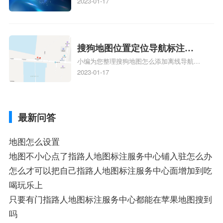
地图标注服务中心铺名称、地图怎么添加企
2023-01-17
业商家指路人地图标注服务中心铺名称、企
业如何添加自己的企业位置到GPS导航地图
不同的GPS导航厂商都要添加吗、地图如何
添加企业、地图如何添加企业相关地图标注
搜狗地图位置定位导航标注？
知识，详情可查看下方正文！
小编为您整理搜狗地图怎么添加离线导航搜
搜狗地图位置定位,导航,标注？
狗地图离线导航怎么用、搜狗地图导航卫星
2023-01-17
定位系统接受不到如何是好、用搜狗地图导
航,需要开启gps定位,需要收费吗、搜狗地图
导航,要收费吗、搜狗地图怎么标注相关地
最新问答
图标注知识，详情可查看下方正文！
地图怎么设置
地图不小心点了指路人地图标注服务中心铺入驻怎么办
怎么才可以把自己指路人地图标注服务中心面增加到吃
喝玩乐上
只要有门指路人地图标注服务中心都能在苹果地图搜到
吗