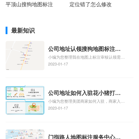
平顶山搜狗地图标注
注册
定位错了怎么修改
最新知识
公司地址认领搜狗地图标注多
小编为您整理我在地图上标注审核认领需要
久审核？公司地址认领地图标
多久、我在地图上标注审核认领需要多久
2023-01-17
注多久审核？
y、我在地图上标注审核认领需要多久i、我
在地图上标注审核认领需要多久Y、搜狗地
图标注要多久才显示相关地图标注知识，详
情可查看下方正文！
公司地址如何入驻花小猪打车
小编为您整理美团商家如何入驻，商家入驻
地图标记？指路人地图标注服
教程、商家如何入驻地图、如何入驻地:、
2023-01-17
务中心铺如何入驻花小猪打车
养殖营业执照如何入驻地图、家政公司如何
地图标记？
入驻美团相关地图标注知识，详情可查看下
方正文！
门指路人地图标注服务中心如