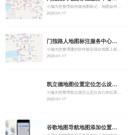
小编为您整理如何做地图标记、地图如何做
何做花小猪打车地图位置标
标记、so搜街景中如何做标记、360e启花贷
2023-01-17
记？门指路人地图标注服务中
款申请通过了是要去到门指路人地图标注服
心花小猪打车地图位置地址标
务中心办理手续的吗、哪些软件能实现在地
图上标记门指路人地图标注服务中心位置相
记？
关地图标注知识，详情可查看下方正文！
门指路人地图标注服务中心地
小编为您整理哪些软件能实现在地图上标记
图位置地址标记？门指路人地
门指路人地图标注服务中心位置、门指路人
2023-01-17
图标注服务中心苹果地图位置
地图标注服务中心地址标注、如何创建门指
地址标记？
路人地图标注服务中心定位地址、如何创建
门指路人地图标注服务中心定位地址、服装
门指路人地图标注服务中心地址标注上地图
凯立德地图位置定位怎么设置
怎么弄相关地图标注知识，详情可查看下方
小编为您整理凯立德怎么定位自己的位置
自己的指路人地图标注服务中
正文！
啊、手机凯立德地图定位怎么设置往上走、
2023-01-17
心名？凯立德地图位置定位怎
地图位置定位怎么设置自己的指路人地图标
么设置公司地址？
注服务中心名、凯立德手机版如何定位自己
的位置，求助、凯立德导航怎么设置指路人
地图标注服务中心铺招牌相关地图标注知
谷歌地图导航地图添加位置？
识，详情可查看下方正文！