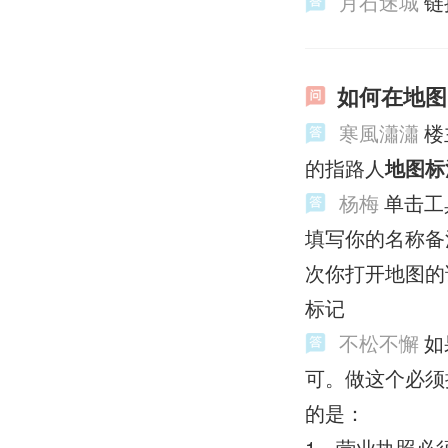
月石迷城
链
如何在地图
寒風瀟瀟
楼
的指路人
地图标
杨梅
单击工
填写你的名称备
次你打开地图的
标记
不松不懈
如
可。做这个必须
的是：
1、营业执照必