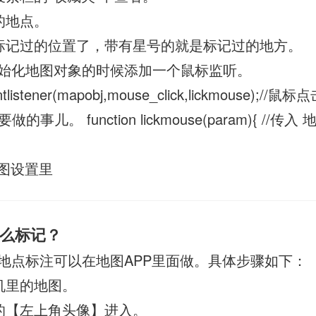
的地点。
标记过的位置了，带有星号的就是标记过的地方。
始化地图对象的时候添加一个鼠标监听。
tlistener(mapobj,mouse_click,lickmouse);//鼠标点
事儿。 function lickmouse(param){ //传入
图设置里
么标记？
地点标注可以在地图APP里面做。具体步骤如下：
机里的地图。
的【左上角头像】进入。