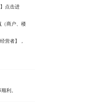
增】点击进
点
（商户、楼
地经营者】，
事顺利。