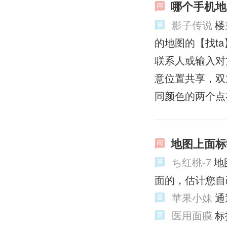
哪个手机地
影子传说
楼
的地图的【找t
联系人或输入对
意位置共享，双
同颜色的两个点
地图上面标
ち红桃-7
地
面的，估计您自
苹果小妹
通
医用面膜
标