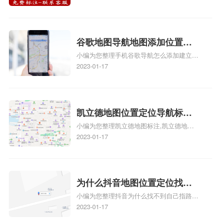
心名？凯立德地图位置定位怎
地图位置定位怎么设置自己的指路人地图标
么设置公司地址？
注服务中心名、凯立德手机版如何定位自己
的位置，求助、凯立德导航怎么设置指路人
地图标注服务中心铺招牌相关地图标注知
谷歌地图导航地图添加位置？
识，详情可查看下方正文！
小编为您整理手机谷歌导航怎么添加建立多
添加谷歌地图导航位置？
人位置、如何在地图，谷歌地图添加公司位
2023-01-17
置……、谷歌地图怎么添加路线、谷歌地图
怎么添加路线、谷歌地图怎么添加地点相关
地图标注知识，详情可查看下方正文！
凯立德地图位置定位导航标
小编为您整理凯立德地图标注,凯立德地图
注？凯立德地图位置定位,导航,
标注怎么做啊、凯立德地图标注,凯立德地
2023-01-17
标注？
图标注怎么做啊、凯立德地图标注,凯立德
地图标注怎么做啊、凯立德导航地图怎么实
时定位、车载凯立德导航能定位车的位置吗
相关地图标注知识，详情可查看下方正文！
为什么抖音地图位置定位找不
小编为您整理抖音为什么找不到自己指路人
到了？抖音为什么找不到当前
地图标注服务中心铺的位置、地图位置更新
2023-01-17
定位了？
了，为什么抖音定位不同步更新、地图位置