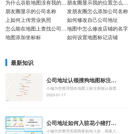
为什么谷歌地图没有我的门
朋友圈显示我的位置怎么操
店注册
朋友圈显示的公司名称
作
发朋友圈怎么添加公司名称
上如何上传营业执照
如何修改自己公司地址
怎么能在地图上查找公司地
地图中怎么修改店铺的名字
址
地图添加坐标标
如何设置地图标记店铺
最新知识
公司地址认领搜狗地图标注多
小编为您整理我在地图上标注审核认领需要
久审核？公司地址认领地图标
多久、我在地图上标注审核认领需要多久
2023-01-17
注多久审核？
y、我在地图上标注审核认领需要多久i、我
在地图上标注审核认领需要多久Y、搜狗地
图标注要多久才显示相关地图标注知识，详
情可查看下方正文！
公司地址如何入驻花小猪打车
小编为您整理美团商家如何入驻，商家入驻
地图标记？指路人地图标注服