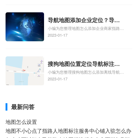
电话号码更新了，为什么抖音定位不同步更
新、抖音为什么定位不到我指路人地图标注
服务中心位置、抖音突然不显示定位了相关
导航地图添加企业定位？导航
地图标注知识，详情可查看下方正文！
小编为您整理地图怎么添加企业商家指路人
定位企业？
地图标注服务中心铺名称、地图怎么添加企
2023-01-17
业商家指路人地图标注服务中心铺名称、企
业如何添加自己的企业位置到GPS导航地图
不同的GPS导航厂商都要添加吗、地图如何
添加企业、地图如何添加企业相关地图标注
搜狗地图位置定位导航标注？
知识，详情可查看下方正文！
小编为您整理搜狗地图怎么添加离线导航搜
搜狗地图位置定位,导航,标注？
狗地图离线导航怎么用、搜狗地图导航卫星
2023-01-17
定位系统接受不到如何是好、用搜狗地图导
航,需要开启gps定位,需要收费吗、搜狗地图
导航,要收费吗、搜狗地图怎么标注相关地
最新问答
图标注知识，详情可查看下方正文！
地图怎么设置
地图不小心点了指路人地图标注服务中心铺入驻怎么办