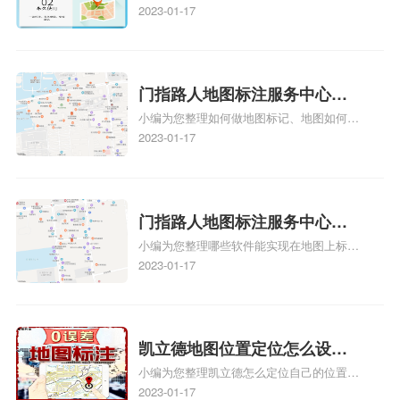
教程、商家如何入驻地图、如何入驻地:、
2023-01-17
务中心铺如何入驻花小猪打车
养殖营业执照如何入驻地图、家政公司如何
地图标记？
入驻美团相关地图标注知识，详情可查看下
方正文！
门指路人地图标注服务中心如
小编为您整理如何做地图标记、地图如何做
何做花小猪打车地图位置标
标记、so搜街景中如何做标记、360e启花贷
2023-01-17
记？门指路人地图标注服务中
款申请通过了是要去到门指路人地图标注服
心花小猪打车地图位置地址标
务中心办理手续的吗、哪些软件能实现在地
图上标记门指路人地图标注服务中心位置相
记？
关地图标注知识，详情可查看下方正文！
门指路人地图标注服务中心地
小编为您整理哪些软件能实现在地图上标记
图位置地址标记？门指路人地
门指路人地图标注服务中心位置、门指路人
2023-01-17
图标注服务中心苹果地图位置
地图标注服务中心地址标注、如何创建门指
地址标记？
路人地图标注服务中心定位地址、如何创建
门指路人地图标注服务中心定位地址、服装
门指路人地图标注服务中心地址标注上地图
凯立德地图位置定位怎么设置
怎么弄相关地图标注知识，详情可查看下方
小编为您整理凯立德怎么定位自己的位置
自己的指路人地图标注服务中
正文！
啊、手机凯立德地图定位怎么设置往上走、
2023-01-17