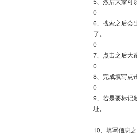
5、然后大家可
0
6、搜索之后会
了。
0
7、点击之后大
0
8、完成填写点
0
9、若是要标记
址。
10、填写信息