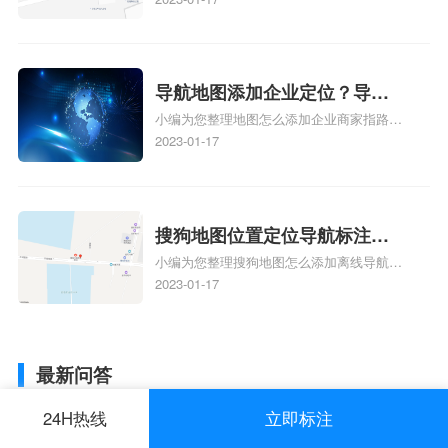
定位了？
了，为什么抖音定位不同步更新、地图位置
电话号码更新了，为什么抖音定位不同步更
新、抖音为什么定位不到我指路人地图标注
服务中心位置、抖音突然不显示定位了相关
导航地图添加企业定位？导航
地图标注知识，详情可查看下方正文！
小编为您整理地图怎么添加企业商家指路人
定位企业？
地图标注服务中心铺名称、地图怎么添加企
2023-01-17
业商家指路人地图标注服务中心铺名称、企
业如何添加自己的企业位置到GPS导航地图
不同的GPS导航厂商都要添加吗、地图如何
添加企业、地图如何添加企业相关地图标注
搜狗地图位置定位导航标注？
知识，详情可查看下方正文！
小编为您整理搜狗地图怎么添加离线导航搜
搜狗地图位置定位,导航,标注？
狗地图离线导航怎么用、搜狗地图导航卫星
2023-01-17
定位系统接受不到如何是好、用搜狗地图导
航,需要开启gps定位,需要收费吗、搜狗地图
导航,要收费吗、搜狗地图怎么标注相关地
最新问答
图标注知识，详情可查看下方正文！
24H热线
立即标注
地图怎么设置