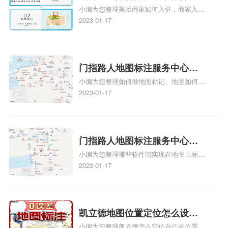
小编为您整理美团商家如何入驻，商家入驻
地图标记？指路人地图标注服
教程、商家如何入驻地图、如何入驻地:、
2023-01-17
务中心铺如何入驻花小猪打车
养殖营业执照如何入驻地图、家政公司如何
地图标记？
入驻美团相关地图标注知识，详情可查看下
方正文！
门指路人地图标注服务中心如
小编为您整理如何做地图标记、地图如何做
何做花小猪打车地图位置标
标记、so搜街景中如何做标记、360e启花贷
2023-01-17
记？门指路人地图标注服务中
款申请通过了是要去到门指路人地图标注服
心花小猪打车地图位置地址标
务中心办理手续的吗、哪些软件能实现在地
图上标记门指路人地图标注服务中心位置相
记？
关地图标注知识，详情可查看下方正文！
门指路人地图标注服务中心地
小编为您整理哪些软件能实现在地图上标记
图位置地址标记？门指路人地
门指路人地图标注服务中心位置、门指路人
2023-01-17
图标注服务中心苹果地图位置
地图标注服务中心地址标注、如何创建门指
地址标记？
路人地图标注服务中心定位地址、如何创建
门指路人地图标注服务中心定位地址、服装
门指路人地图标注服务中心地址标注上地图
凯立德地图位置定位怎么设置
怎么弄相关地图标注知识，详情可查看下方
小编为您整理凯立德怎么定位自己的位置