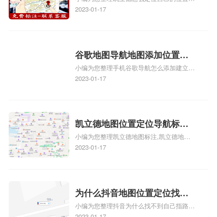
自己的指路人地图标注服务中
正文！
啊、手机凯立德地图定位怎么设置往上走、
2023-01-17
心名？凯立德地图位置定位怎
地图位置定位怎么设置自己的指路人地图标
么设置公司地址？
注服务中心名、凯立德手机版如何定位自己
的位置，求助、凯立德导航怎么设置指路人
地图标注服务中心铺招牌相关地图标注知
谷歌地图导航地图添加位置？
识，详情可查看下方正文！
小编为您整理手机谷歌导航怎么添加建立多
添加谷歌地图导航位置？
人位置、如何在地图，谷歌地图添加公司位
2023-01-17
置……、谷歌地图怎么添加路线、谷歌地图
怎么添加路线、谷歌地图怎么添加地点相关
地图标注知识，详情可查看下方正文！
凯立德地图位置定位导航标
小编为您整理凯立德地图标注,凯立德地图
注？凯立德地图位置定位,导航,
标注怎么做啊、凯立德地图标注,凯立德地
2023-01-17
标注？
图标注怎么做啊、凯立德地图标注,凯立德
地图标注怎么做啊、凯立德导航地图怎么实
时定位、车载凯立德导航能定位车的位置吗
相关地图标注知识，详情可查看下方正文！
为什么抖音地图位置定位找不
小编为您整理抖音为什么找不到自己指路人
到了？抖音为什么找不到当前
地图标注服务中心铺的位置、地图位置更新
2023-01-17