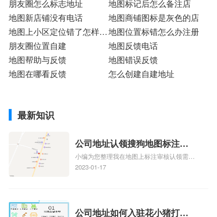
朋友圈怎么标志地址
地图标记后怎么备注店
地图新店铺没有电话
地图商铺图标是灰色的店
地图上小区定位错了怎样修
地图位置标错怎么办注册
改
朋友圈位置自建
地图反馈电话
地图帮助与反馈
地图错误反馈
地图在哪看反馈
怎么创建自建地址
最新知识
公司地址认领搜狗地图标注多
小编为您整理我在地图上标注审核认领需要
久审核？公司地址认领地图标
多久、我在地图上标注审核认领需要多久
2023-01-17
注多久审核？
y、我在地图上标注审核认领需要多久i、我
在地图上标注审核认领需要多久Y、搜狗地
图标注要多久才显示相关地图标注知识，详
情可查看下方正文！
公司地址如何入驻花小猪打车