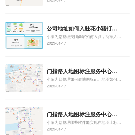
注多久审核？
y、我在地图上标注审核认领需要多久i、我
在地图上标注审核认领需要多久Y、搜狗地
图标注要多久才显示相关地图标注知识，详
情可查看下方正文！
公司地址如何入驻花小猪打车
小编为您整理美团商家如何入驻，商家入驻
地图标记？指路人地图标注服
教程、商家如何入驻地图、如何入驻地:、
2023-01-17
务中心铺如何入驻花小猪打车
养殖营业执照如何入驻地图、家政公司如何
地图标记？
入驻美团相关地图标注知识，详情可查看下
方正文！
门指路人地图标注服务中心如
小编为您整理如何做地图标记、地图如何做
何做花小猪打车地图位置标
标记、so搜街景中如何做标记、360e启花贷
2023-01-17
记？门指路人地图标注服务中
款申请通过了是要去到门指路人地图标注服
心花小猪打车地图位置地址标
务中心办理手续的吗、哪些软件能实现在地
图上标记门指路人地图标注服务中心位置相
记？
关地图标注知识，详情可查看下方正文！
门指路人地图标注服务中心地
小编为您整理哪些软件能实现在地图上标记
图位置地址标记？门指路人地
门指路人地图标注服务中心位置、门指路人
2023-01-17
图标注服务中心苹果地图位置