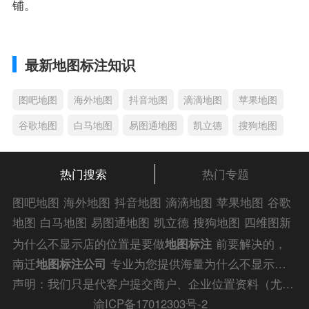
铺。
最新地图标注知识
图吧地图
海外地图
抖音地图
滴滴地图
苹果地图
谷歌地图
白马地图
易图通地图
凯立德
搜狗地图
热门搜索
热门专题
图吧地图
海外地图
抖音地图
滴滴地图
苹果地图
谷歌
地图
白马地图
易图通地图
凯立德
搜狗地图
四维图新
地图
车载地图
导航地图
手机地图
搜搜地图
好搜地图
为什么不显示店的位置是要做
地图标注
前要解决的，
老虎地图
电子地图
卫星地图
美团地图
大众点评地图
南迁
地图标注公司
专业为您提供海量为什么不显示店
苹果
导航犬
老虎
的位置解答信息，为您的企业商户、
门店地图标注
快
声明：我们只是代客户提交商户、企业位置资料（尤其是不会操作觉得繁琐的客户），不是地图标注平台方。所提供服务为商业有偿帮助咨询人工服务费，全程都是人工提交资料，自身并不能对第三方网站的原始内容进行编辑，请知悉。
速上线！
渝ICP备17012303号-2