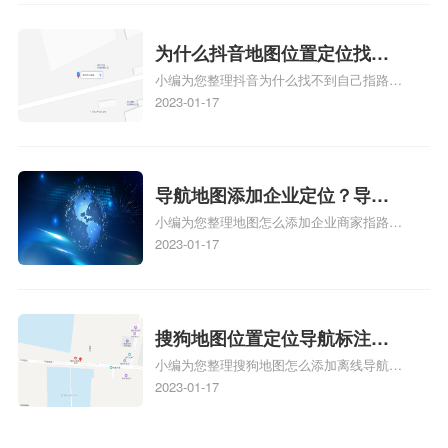
地图标注怎么做啊、凯立德导航地图怎么实
时定位、车载凯立德导航能定位车的位置吗
相关地图标注知识，详情可查看下方正文！
为什么抖音地图位置定位找不
小编为您整理抖音为什么找不到自己指路人
到了？抖音为什么找不到当前
地图标注服务中心铺的位置、地图位置更新
2023-01-17
定位了？
了，为什么抖音定位不同步更新、地图位置
电话号码更新了，为什么抖音定位不同步更
新、抖音为什么定位不到我指路人地图标注
服务中心位置、抖音突然不显示定位了相关
导航地图添加企业定位？导航
地图标注知识，详情可查看下方正文！
小编为您整理地图怎么添加企业商家指路人
定位企业？
地图标注服务中心铺名称、地图怎么添加企
2023-01-17
业商家指路人地图标注服务中心铺名称、企
业如何添加自己的企业位置到GPS导航地图
不同的GPS导航厂商都要添加吗、地图如何
添加企业、地图如何添加企业相关地图标注
搜狗地图位置定位导航标注？
知识，详情可查看下方正文！
小编为您整理搜狗地图怎么添加离线导航搜
搜狗地图位置定位,导航,标注？
狗地图离线导航怎么用、搜狗地图导航卫星
2023-01-17
定位系统接受不到如何是好、用搜狗地图导
航,需要开启gps定位,需要收费吗、搜狗地图