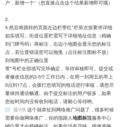
户，新增一个”（您直接点击这个结果新增即可哦）
2.
4.然后将跳转的页面左边栏带红*栏依次按要求详细
如实填写。街道位置栏需写下详细地址信息（精确
到门牌号码）再标注，右边小地图会显示您的标注
点，若位置错误您可以拖曵（点住标注图标不放）
到地图中的正确位置
带*号栏全部填写完毕确定，等待审核即可。提交或
者修改信息的3-5个工作日内，在周一到周五的早上
9点到17点，会拨打您填写的电话进行审核，请您尽
量保持通信畅通。由于提交标注的用户较多，如果
您短时间内没有收到电话，请耐心等待哟。
薇V侠
这个就牵扯到网络推广问题了，很多时候
需要你做网络推广，你的指路人
地图标注
服务中心
铺位置才会精确标注，如果你没有花钱，很难准确