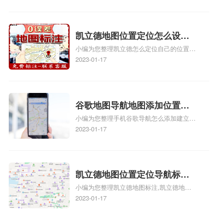
地图标注服务中心地址标注、如何创建门指
地址标记？
路人地图标注服务中心定位地址、如何创建
门指路人地图标注服务中心定位地址、服装
门指路人地图标注服务中心地址标注上地图
凯立德地图位置定位怎么设置
怎么弄相关地图标注知识，详情可查看下方
小编为您整理凯立德怎么定位自己的位置
自己的指路人地图标注服务中
正文！
啊、手机凯立德地图定位怎么设置往上走、
2023-01-17
心名？凯立德地图位置定位怎
地图位置定位怎么设置自己的指路人地图标
么设置公司地址？
注服务中心名、凯立德手机版如何定位自己
的位置，求助、凯立德导航怎么设置指路人
地图标注服务中心铺招牌相关地图标注知
谷歌地图导航地图添加位置？
识，详情可查看下方正文！
小编为您整理手机谷歌导航怎么添加建立多
添加谷歌地图导航位置？
人位置、如何在地图，谷歌地图添加公司位
2023-01-17
置……、谷歌地图怎么添加路线、谷歌地图
怎么添加路线、谷歌地图怎么添加地点相关
地图标注知识，详情可查看下方正文！
凯立德地图位置定位导航标
小编为您整理凯立德地图标注,凯立德地图
注？凯立德地图位置定位,导航,
标注怎么做啊、凯立德地图标注,凯立德地
2023-01-17
标注？
图标注怎么做啊、凯立德地图标注,凯立德