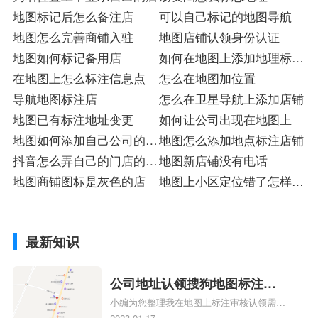
地图标记后怎么备注店
可以自己标记的地图导航
地图怎么完善商铺入驻
地图店铺认领身份认证
地图如何标记备用店
如何在地图上添加地理标注
在地图上怎么标注信息点
点
怎么在地图加位置
导航地图标注店
怎么在卫星导航上添加店铺
地图已有标注地址变更
如何让公司出现在地图上
地图如何添加自己公司的地
地图怎么添加地点标注店铺
址
抖音怎么弄自己的门店的位
地图新店铺没有电话
置
地图商铺图标是灰色的店
地图上小区定位错了怎样修
改
最新知识
公司地址认领搜狗地图标注多
小编为您整理我在地图上标注审核认领需要
久审核？公司地址认领地图标
多久、我在地图上标注审核认领需要多久
2023-01-17