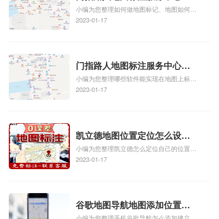
小编为您整理如何做地图标记、地图如何做
何做花小猪打车地图位置标
标记、so搜街景中如何做标记、360e启花贷
2023-01-17
记？门指路人地图标注服务中
款申请通过了是要去到门指路人地图标注服
心花小猪打车地图位置地址标
务中心办理手续的吗、哪些软件能实现在地
图上标记门指路人地图标注服务中心位置相
记？
关地图标注知识，详情可查看下方正文！
门指路人地图标注服务中心地
小编为您整理哪些软件能实现在地图上标记
图位置地址标记？门指路人地
门指路人地图标注服务中心位置、门指路人
2023-01-17
图标注服务中心苹果地图位置
地图标注服务中心地址标注、如何创建门指
地址标记？
路人地图标注服务中心定位地址、如何创建
门指路人地图标注服务中心定位地址、服装
门指路人地图标注服务中心地址标注上地图
凯立德地图位置定位怎么设置
怎么弄相关地图标注知识，详情可查看下方
小编为您整理凯立德怎么定位自己的位置
自己的指路人地图标注服务中
正文！
啊、手机凯立德地图定位怎么设置往上走、
2023-01-17
心名？凯立德地图位置定位怎
地图位置定位怎么设置自己的指路人地图标
么设置公司地址？
注服务中心名、凯立德手机版如何定位自己
的位置，求助、凯立德导航怎么设置指路人
地图标注服务中心铺招牌相关地图标注知
谷歌地图导航地图添加位置？
识，详情可查看下方正文！
小编为您整理手机谷歌导航怎么添加建立多