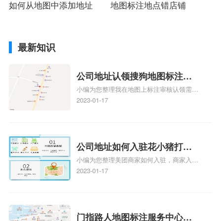
如何从地图中添加地址
地图标注地点错店铺
最新知识
公司地址认领搜狗地图标注多
小编为您整理我在地图上标注审核认领需要
久审核？公司地址认领地图标
多久、我在地图上标注审核认领需要多久
2023-01-17
注多久审核？
y、我在地图上标注审核认领需要多久i、我
在地图上标注审核认领需要多久Y、搜狗地
图标注要多久才显示相关地图标注知识，详
情可查看下方正文！
公司地址如何入驻花小猪打车
小编为您整理美团商家如何入驻，商家入驻
地图标记？指路人地图标注服
教程、商家如何入驻地图、如何入驻地:、
2023-01-17
务中心铺如何入驻花小猪打车
养殖营业执照如何入驻地图、家政公司如何
地图标记？
入驻美团相关地图标注知识，详情可查看下
方正文！
门指路人地图标注服务中心如