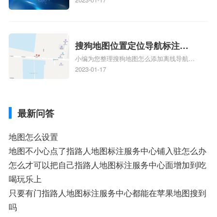
业商家指路人地图标注服务中心铺名称、企
业如何添加自己的企业位置到GPS导航地图
不同的GPS导航厂商都要添加吗、地图如何
添加企业、地图如何添加企业相关地图标注
搜狗地图位置定位导航标注？
知识，详情可查看下方正文！
小编为您整理搜狗地图怎么添加离线导航搜
搜狗地图位置定位,导航,标注？
狗地图离线导航怎么用、搜狗地图导航卫星
2023-01-17
定位系统接受不到如何是好、用搜狗地图导
航,需要开启gps定位,需要收费吗、搜狗地图
导航,要收费吗、搜狗地图怎么标注相关地
最新问答
图标注知识，详情可查看下方正文！
地图怎么设置
地图不小心点了指路人地图标注服务中心铺入驻怎么办
怎么才可以把自己指路人地图标注服务中心面增加到吃
喝玩乐上
只要有门指路人地图标注服务中心都能在苹果地图搜到
吗