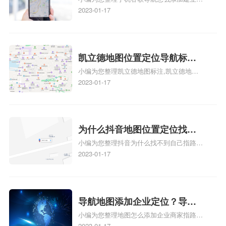
添加谷歌地图导航位置？
人位置、如何在地图，谷歌地图添加公司位
2023-01-17
置……、谷歌地图怎么添加路线、谷歌地图
怎么添加路线、谷歌地图怎么添加地点相关
地图标注知识，详情可查看下方正文！
凯立德地图位置定位导航标
小编为您整理凯立德地图标注,凯立德地图
注？凯立德地图位置定位,导航,
标注怎么做啊、凯立德地图标注,凯立德地
2023-01-17
标注？
图标注怎么做啊、凯立德地图标注,凯立德
地图标注怎么做啊、凯立德导航地图怎么实
时定位、车载凯立德导航能定位车的位置吗
相关地图标注知识，详情可查看下方正文！
为什么抖音地图位置定位找不
小编为您整理抖音为什么找不到自己指路人
到了？抖音为什么找不到当前
地图标注服务中心铺的位置、地图位置更新
2023-01-17
定位了？
了，为什么抖音定位不同步更新、地图位置
电话号码更新了，为什么抖音定位不同步更
新、抖音为什么定位不到我指路人地图标注
服务中心位置、抖音突然不显示定位了相关
导航地图添加企业定位？导航
地图标注知识，详情可查看下方正文！
小编为您整理地图怎么添加企业商家指路人
定位企业？
地图标注服务中心铺名称、地图怎么添加企
2023-01-17