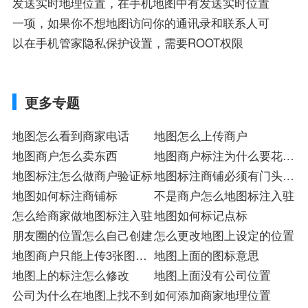
发送实时地理位置，在手机地图中有发送实时位置
一项，如果你不想地图访问你的通讯录和联系人可
以在手机管家隐私保护设置，需要ROOT权限
更多专题
地图怎么看到商家电话
地图怎么上传商户
地图商户怎么卖东西
地图商户标注为什么要花钱
地图标注怎么做商户验证标
入驻
地图标注商铺必须有门头招
地图如何标注商铺标
牌
不是商户怎么地图标注入驻
怎么给商家做地图标注入驻
地图如何标记点标
朋友圈的位置怎么自己创建
怎么更改地图上设定的位置
地图商户只能上传3张图片
地图上面的图标意思
吗
地图上的标注怎么修改
地图上面没有公司位置
公司为什么在地图上找不到
如何添加商家地理位置