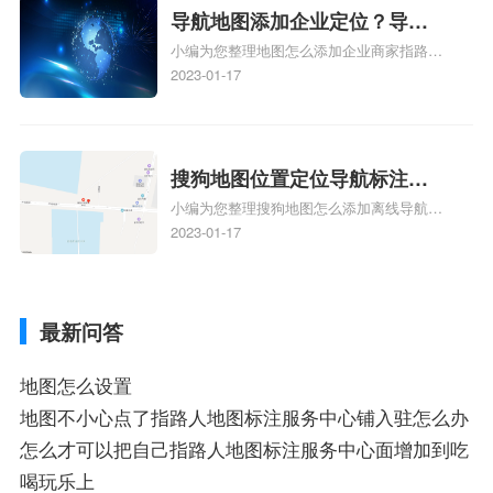
服务中心位置、抖音突然不显示定位了相关
导航地图添加企业定位？导航
地图标注知识，详情可查看下方正文！
小编为您整理地图怎么添加企业商家指路人
定位企业？
地图标注服务中心铺名称、地图怎么添加企
2023-01-17
业商家指路人地图标注服务中心铺名称、企
业如何添加自己的企业位置到GPS导航地图
不同的GPS导航厂商都要添加吗、地图如何
添加企业、地图如何添加企业相关地图标注
搜狗地图位置定位导航标注？
知识，详情可查看下方正文！
小编为您整理搜狗地图怎么添加离线导航搜
搜狗地图位置定位,导航,标注？
狗地图离线导航怎么用、搜狗地图导航卫星
2023-01-17
定位系统接受不到如何是好、用搜狗地图导
航,需要开启gps定位,需要收费吗、搜狗地图
导航,要收费吗、搜狗地图怎么标注相关地
最新问答
图标注知识，详情可查看下方正文！
地图怎么设置
地图不小心点了指路人地图标注服务中心铺入驻怎么办
怎么才可以把自己指路人地图标注服务中心面增加到吃
喝玩乐上