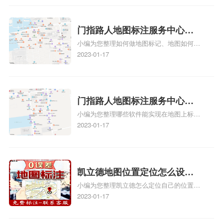
地图标记？
入驻美团相关地图标注知识，详情可查看下
方正文！
门指路人地图标注服务中心如
小编为您整理如何做地图标记、地图如何做
何做花小猪打车地图位置标
标记、so搜街景中如何做标记、360e启花贷
2023-01-17
记？门指路人地图标注服务中
款申请通过了是要去到门指路人地图标注服
心花小猪打车地图位置地址标
务中心办理手续的吗、哪些软件能实现在地
图上标记门指路人地图标注服务中心位置相
记？
关地图标注知识，详情可查看下方正文！
门指路人地图标注服务中心地
小编为您整理哪些软件能实现在地图上标记
图位置地址标记？门指路人地
门指路人地图标注服务中心位置、门指路人
2023-01-17
图标注服务中心苹果地图位置
地图标注服务中心地址标注、如何创建门指
地址标记？
路人地图标注服务中心定位地址、如何创建
门指路人地图标注服务中心定位地址、服装
门指路人地图标注服务中心地址标注上地图
凯立德地图位置定位怎么设置
怎么弄相关地图标注知识，详情可查看下方
小编为您整理凯立德怎么定位自己的位置
自己的指路人地图标注服务中
正文！
啊、手机凯立德地图定位怎么设置往上走、
2023-01-17
心名？凯立德地图位置定位怎
地图位置定位怎么设置自己的指路人地图标
么设置公司地址？
注服务中心名、凯立德手机版如何定位自己