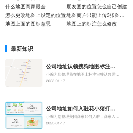
什么地图商家最全
朋友圈的位置怎么自己创建
怎么更改地图上设定的位置
地图商户只能上传3张图片
地图上面的图标意思
吗
地图上的标注怎么修改
最新知识
公司地址认领搜狗地图标注多
小编为您整理我在地图上标注审核认领需要
久审核？公司地址认领地图标
多久、我在地图上标注审核认领需要多久
2023-01-17
注多久审核？
y、我在地图上标注审核认领需要多久i、我
在地图上标注审核认领需要多久Y、搜狗地
图标注要多久才显示相关地图标注知识，详
情可查看下方正文！
公司地址如何入驻花小猪打车
小编为您整理美团商家如何入驻，商家入驻
地图标记？指路人地图标注服
教程、商家如何入驻地图、如何入驻地:、
2023-01-17
务中心铺如何入驻花小猪打车
养殖营业执照如何入驻地图、家政公司如何