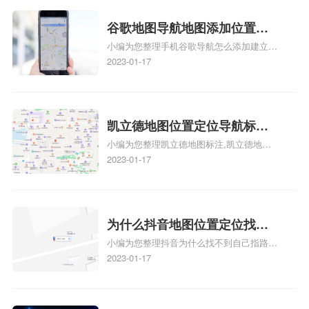
的位置，求助、凯立德导航怎么设置指路人
地图标注服务中心铺招牌相关地图标注知
谷歌地图导航地图添加位置？
识，详情可查看下方正文！
小编为您整理手机谷歌导航怎么添加建立多
添加谷歌地图导航位置？
人位置、如何在地图，谷歌地图添加公司位
2023-01-17
置……、谷歌地图怎么添加路线、谷歌地图
怎么添加路线、谷歌地图怎么添加地点相关
地图标注知识，详情可查看下方正文！
凯立德地图位置定位导航标
小编为您整理凯立德地图标注,凯立德地图
注？凯立德地图位置定位,导航,
标注怎么做啊、凯立德地图标注,凯立德地
2023-01-17
标注？
图标注怎么做啊、凯立德地图标注,凯立德
地图标注怎么做啊、凯立德导航地图怎么实
时定位、车载凯立德导航能定位车的位置吗
相关地图标注知识，详情可查看下方正文！
为什么抖音地图位置定位找不
小编为您整理抖音为什么找不到自己指路人
到了？抖音为什么找不到当前
地图标注服务中心铺的位置、地图位置更新
2023-01-17
定位了？
了，为什么抖音定位不同步更新、地图位置
电话号码更新了，为什么抖音定位不同步更
新、抖音为什么定位不到我指路人地图标注