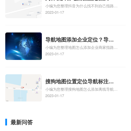
小编为您整理抖音为什么找不到自己指路人
到了？抖音为什么找不到当前
地图标注服务中心铺的位置、地图位置更新
2023-01-17
定位了？
了，为什么抖音定位不同步更新、地图位置
电话号码更新了，为什么抖音定位不同步更
新、抖音为什么定位不到我指路人地图标注
服务中心位置、抖音突然不显示定位了相关
导航地图添加企业定位？导航
地图标注知识，详情可查看下方正文！
小编为您整理地图怎么添加企业商家指路人
定位企业？
地图标注服务中心铺名称、地图怎么添加企
2023-01-17
业商家指路人地图标注服务中心铺名称、企
业如何添加自己的企业位置到GPS导航地图
不同的GPS导航厂商都要添加吗、地图如何
添加企业、地图如何添加企业相关地图标注
搜狗地图位置定位导航标注？
知识，详情可查看下方正文！
小编为您整理搜狗地图怎么添加离线导航搜
搜狗地图位置定位,导航,标注？
狗地图离线导航怎么用、搜狗地图导航卫星
2023-01-17
定位系统接受不到如何是好、用搜狗地图导
航,需要开启gps定位,需要收费吗、搜狗地图
导航,要收费吗、搜狗地图怎么标注相关地
最新问答
图标注知识，详情可查看下方正文！