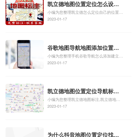
门指路人地图标注服务中心地址标注上地图
凯立德地图位置定位怎么设置
怎么弄相关地图标注知识，详情可查看下方
小编为您整理凯立德怎么定位自己的位置
自己的指路人地图标注服务中
正文！
啊、手机凯立德地图定位怎么设置往上走、
2023-01-17
心名？凯立德地图位置定位怎
地图位置定位怎么设置自己的指路人地图标
么设置公司地址？
注服务中心名、凯立德手机版如何定位自己
的位置，求助、凯立德导航怎么设置指路人
地图标注服务中心铺招牌相关地图标注知
谷歌地图导航地图添加位置？
识，详情可查看下方正文！
小编为您整理手机谷歌导航怎么添加建立多
添加谷歌地图导航位置？
人位置、如何在地图，谷歌地图添加公司位
2023-01-17
置……、谷歌地图怎么添加路线、谷歌地图
怎么添加路线、谷歌地图怎么添加地点相关
地图标注知识，详情可查看下方正文！
凯立德地图位置定位导航标
小编为您整理凯立德地图标注,凯立德地图
注？凯立德地图位置定位,导航,
标注怎么做啊、凯立德地图标注,凯立德地
2023-01-17
标注？
图标注怎么做啊、凯立德地图标注,凯立德
地图标注怎么做啊、凯立德导航地图怎么实
时定位、车载凯立德导航能定位车的位置吗
相关地图标注知识，详情可查看下方正文！
为什么抖音地图位置定位找不