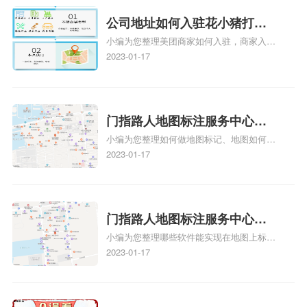
图标注要多久才显示相关地图标注知识，详
情可查看下方正文！
公司地址如何入驻花小猪打车
小编为您整理美团商家如何入驻，商家入驻
地图标记？指路人地图标注服
教程、商家如何入驻地图、如何入驻地:、
2023-01-17
务中心铺如何入驻花小猪打车
养殖营业执照如何入驻地图、家政公司如何
地图标记？
入驻美团相关地图标注知识，详情可查看下
方正文！
门指路人地图标注服务中心如
小编为您整理如何做地图标记、地图如何做
何做花小猪打车地图位置标
标记、so搜街景中如何做标记、360e启花贷
2023-01-17
记？门指路人地图标注服务中
款申请通过了是要去到门指路人地图标注服
心花小猪打车地图位置地址标
务中心办理手续的吗、哪些软件能实现在地
图上标记门指路人地图标注服务中心位置相
记？
关地图标注知识，详情可查看下方正文！
门指路人地图标注服务中心地
小编为您整理哪些软件能实现在地图上标记
图位置地址标记？门指路人地
门指路人地图标注服务中心位置、门指路人
2023-01-17
图标注服务中心苹果地图位置
地图标注服务中心地址标注、如何创建门指
地址标记？
路人地图标注服务中心定位地址、如何创建
门指路人地图标注服务中心定位地址、服装