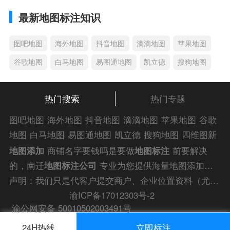
最新地图标注知识
图吧地图
海外地图
抖音地图
滴滴地图
苹果地图
谷歌地图
白马地图
易图通地图
凯立德
搜狗地图
热门搜索
热门专题
图吧地图
海外地图
抖音地图
滴滴地图
苹果地图
谷歌
地图
白马地图
易图通地图
凯立德
搜狗地图
四维图新
地图
车载地图
导航地图
手机地图
搜搜地图
好搜地图
地图添加
商铺名字要钱吗是要做
地图标注
前要解决
老虎地图
电子地图
卫星地图
美团地图
大众点评地图
的，南迁
地图标注公司
专业为您提供海量地图添加商
苹果
导航犬
老虎
铺名字要钱吗解答信息，为您的企业商户、
门店地图标
声明：我们只是代客户提交商户、企业位置资料（尤其是不会操作觉得繁琐的客户），不是地图标注平台方。所提供服务为商业有偿帮助咨询人工服务费，全程都是人工提交资料，自身并不能对第三方网站的原始内容进行编辑，请知悉。
注
快速上线！
渝ICP备17012303号-2
渝公网安备 50010502003491号
24H热线
立即标注