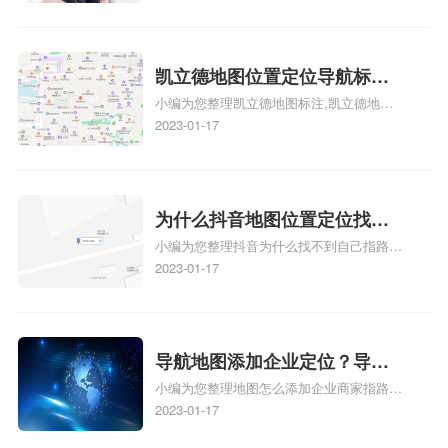
置……、谷歌地图怎么添加路线、谷歌地图
怎么添加路线、谷歌地图怎么添加地点相关
地图标注知识，详情可查看下方正文！
凯立德地图位置定位导航标
小编为您整理凯立德地图标注,凯立德地图
注？凯立德地图位置定位,导航,
标注怎么做啊、凯立德地图标注,凯立德地
2023-01-17
标注？
图标注怎么做啊、凯立德地图标注,凯立德
地图标注怎么做啊、凯立德导航地图怎么实
时定位、车载凯立德导航能定位车的位置吗
相关地图标注知识，详情可查看下方正文！
为什么抖音地图位置定位找不
小编为您整理抖音为什么找不到自己指路人
到了？抖音为什么找不到当前
地图标注服务中心铺的位置、地图位置更新
2023-01-17
定位了？
了，为什么抖音定位不同步更新、地图位置
电话号码更新了，为什么抖音定位不同步更
新、抖音为什么定位不到我指路人地图标注
服务中心位置、抖音突然不显示定位了相关
导航地图添加企业定位？导航
地图标注知识，详情可查看下方正文！
小编为您整理地图怎么添加企业商家指路人
定位企业？
地图标注服务中心铺名称、地图怎么添加企
2023-01-17
业商家指路人地图标注服务中心铺名称、企