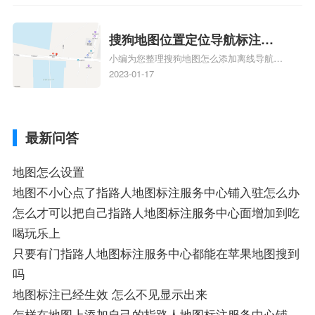
业如何添加自己的企业位置到GPS导航地图
不同的GPS导航厂商都要添加吗、地图如何
添加企业、地图如何添加企业相关地图标注
搜狗地图位置定位导航标注？
知识，详情可查看下方正文！
小编为您整理搜狗地图怎么添加离线导航搜
搜狗地图位置定位,导航,标注？
狗地图离线导航怎么用、搜狗地图导航卫星
2023-01-17
定位系统接受不到如何是好、用搜狗地图导
航,需要开启gps定位,需要收费吗、搜狗地图
导航,要收费吗、搜狗地图怎么标注相关地
最新问答
图标注知识，详情可查看下方正文！
地图怎么设置
地图不小心点了指路人地图标注服务中心铺入驻怎么办
怎么才可以把自己指路人地图标注服务中心面增加到吃
喝玩乐上
只要有门指路人地图标注服务中心都能在苹果地图搜到
吗
地图标注已经生效 怎么不见显示出来
怎样在地图上添加自己的指路人地图标注服务中心铺