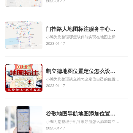
标记、so搜街景中如何做标记、360e启花贷
2023-01-17
记？门指路人地图标注服务中
款申请通过了是要去到门指路人地图标注服
心花小猪打车地图位置地址标
务中心办理手续的吗、哪些软件能实现在地
图上标记门指路人地图标注服务中心位置相
记？
关地图标注知识，详情可查看下方正文！
门指路人地图标注服务中心地
小编为您整理哪些软件能实现在地图上标记
图位置地址标记？门指路人地
门指路人地图标注服务中心位置、门指路人
2023-01-17
图标注服务中心苹果地图位置
地图标注服务中心地址标注、如何创建门指
地址标记？
路人地图标注服务中心定位地址、如何创建
门指路人地图标注服务中心定位地址、服装
门指路人地图标注服务中心地址标注上地图
凯立德地图位置定位怎么设置
怎么弄相关地图标注知识，详情可查看下方
小编为您整理凯立德怎么定位自己的位置
自己的指路人地图标注服务中
正文！
啊、手机凯立德地图定位怎么设置往上走、
2023-01-17
心名？凯立德地图位置定位怎
地图位置定位怎么设置自己的指路人地图标
么设置公司地址？
注服务中心名、凯立德手机版如何定位自己
的位置，求助、凯立德导航怎么设置指路人
地图标注服务中心铺招牌相关地图标注知
谷歌地图导航地图添加位置？
识，详情可查看下方正文！
小编为您整理手机谷歌导航怎么添加建立多
添加谷歌地图导航位置？
人位置、如何在地图，谷歌地图添加公司位
2023-01-17