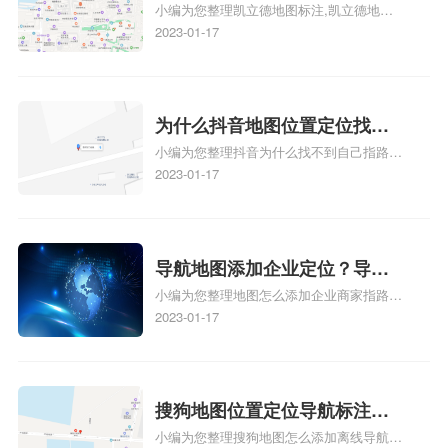
小编为您整理凯立德地图标注,凯立德地图
注？凯立德地图位置定位,导航,
标注怎么做啊、凯立德地图标注,凯立德地
2023-01-17
标注？
图标注怎么做啊、凯立德地图标注,凯立德
地图标注怎么做啊、凯立德导航地图怎么实
时定位、车载凯立德导航能定位车的位置吗
相关地图标注知识，详情可查看下方正文！
为什么抖音地图位置定位找不
小编为您整理抖音为什么找不到自己指路人
到了？抖音为什么找不到当前
地图标注服务中心铺的位置、地图位置更新
2023-01-17
定位了？
了，为什么抖音定位不同步更新、地图位置
电话号码更新了，为什么抖音定位不同步更
新、抖音为什么定位不到我指路人地图标注
服务中心位置、抖音突然不显示定位了相关
导航地图添加企业定位？导航
地图标注知识，详情可查看下方正文！
小编为您整理地图怎么添加企业商家指路人
定位企业？
地图标注服务中心铺名称、地图怎么添加企
2023-01-17
业商家指路人地图标注服务中心铺名称、企
业如何添加自己的企业位置到GPS导航地图
不同的GPS导航厂商都要添加吗、地图如何
添加企业、地图如何添加企业相关地图标注
搜狗地图位置定位导航标注？
知识，详情可查看下方正文！
小编为您整理搜狗地图怎么添加离线导航搜
搜狗地图位置定位,导航,标注？