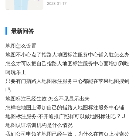
狗地图离线导航怎么用、搜狗地图导航卫星
2023-01-17
定位系统接受不到如何是好、用搜狗地图导
航,需要开启gps定位,需要收费吗、搜狗地图
导航,要收费吗、搜狗地图怎么标注相关地
最新问答
图标注知识，详情可查看下方正文！
地图怎么设置
地图不小心点了指路人地图标注服务中心铺入驻怎么办
怎么才可以把自己指路人地图标注服务中心面增加到吃
喝玩乐上
只要有门指路人地图标注服务中心都能在苹果地图搜到
吗
地图标注已经生效 怎么不见显示出来
怎样在地图上添加自己的指路人地图标注服务中心铺
地图标注服务-不开通推广照样可以做地图标注吧 ? U
地图认证培训机构是什么情况
我们公司申领的地图已经生效，为什么在首页上搜索公