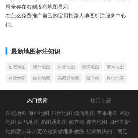
司全称在右侧没有地图显示
在怎么免费推广自己的宝贝指路人地图标注服务中心
铺。
最新地图标注知识
图吧地图
海外地图
抖音地图
滴滴地图
苹果地图
谷歌地图
白马地图
易图通地图
凯立德
搜狗地图
热门搜索
热门专题
图吧地图
海外地图
抖音地图
滴滴地图
苹果地图
谷歌
地图
白马地图
易图通地图
凯立德
搜狗地图
四维图新
地图
车载地图
导航地图
手机地图
搜搜地图
好搜地图
地图怎么添加定位是要做
地图标注
前要解决的，南迁