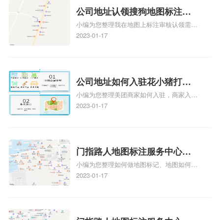
公司地址认领搜狗地图标注多
小编为您整理我在地图上标注审核认领需要
久审核？公司地址认领地图标
多久、我在地图上标注审核认领需要多久
2023-01-17
注多久审核？
y、我在地图上标注审核认领需要多久i、我
在地图上标注审核认领需要多久Y、搜狗地
图标注要多久才显示相关地图标注知识，详
情可查看下方正文！
公司地址如何入驻花小猪打车
小编为您整理美团商家如何入驻，商家入驻
地图标记？指路人地图标注服
教程、商家如何入驻地图、如何入驻地:、
2023-01-17
务中心铺如何入驻花小猪打车
养殖营业执照如何入驻地图、家政公司如何
地图标记？
入驻美团相关地图标注知识，详情可查看下
方正文！
门指路人地图标注服务中心如
小编为您整理如何做地图标记、地图如何做
何做花小猪打车地图位置标
标记、so搜街景中如何做标记、360e启花贷
2023-01-17
记？门指路人地图标注服务中
款申请通过了是要去到门指路人地图标注服
心花小猪打车地图位置地址标
务中心办理手续的吗、哪些软件能实现在地
图上标记门指路人地图标注服务中心位置相
记？
关地图标注知识，详情可查看下方正文！