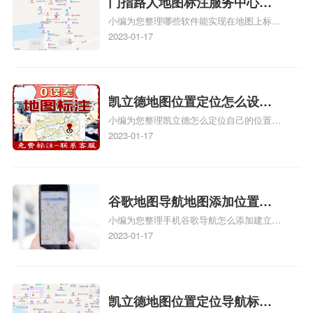
门指路人地图标注服务中心地
小编为您整理哪些软件能实现在地图上标记
图位置地址标记？门指路人地
门指路人地图标注服务中心位置、门指路人
2023-01-17
图标注服务中心苹果地图位置
地图标注服务中心地址标注、如何创建门指
地址标记？
路人地图标注服务中心定位地址、如何创建
门指路人地图标注服务中心定位地址、服装
门指路人地图标注服务中心地址标注上地图
凯立德地图位置定位怎么设置
怎么弄相关地图标注知识，详情可查看下方
小编为您整理凯立德怎么定位自己的位置
自己的指路人地图标注服务中
正文！
啊、手机凯立德地图定位怎么设置往上走、
2023-01-17
心名？凯立德地图位置定位怎
地图位置定位怎么设置自己的指路人地图标
么设置公司地址？
注服务中心名、凯立德手机版如何定位自己
的位置，求助、凯立德导航怎么设置指路人
地图标注服务中心铺招牌相关地图标注知
谷歌地图导航地图添加位置？
识，详情可查看下方正文！
小编为您整理手机谷歌导航怎么添加建立多
添加谷歌地图导航位置？
人位置、如何在地图，谷歌地图添加公司位
2023-01-17
置……、谷歌地图怎么添加路线、谷歌地图
怎么添加路线、谷歌地图怎么添加地点相关
地图标注知识，详情可查看下方正文！
凯立德地图位置定位导航标