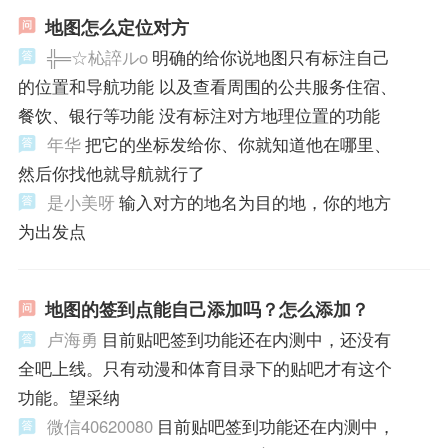
地图怎么定位对方
╬═☆杺誶ルo
明确的给你说地图只有标注自己
的位置和导航功能 以及查看周围的公共服务住宿、
餐饮、银行等功能 没有标注对方地理位置的功能
年华
把它的坐标发给你、你就知道他在哪里、
然后你找他就导航就行了
是小美呀
输入对方的地名为目的地，你的地方
为出发点
地图的签到点能自己添加吗？怎么添加？
卢海勇
目前贴吧签到功能还在内测中，还没有
全吧上线。只有动漫和体育目录下的贴吧才有这个
功能。望采纳
微信40620080
目前贴吧签到功能还在内测中，