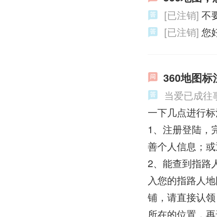
[已注销]
不
[已注销]
您
360地图
当爱已成往
一下几点进行标
1、注册登陆，完
善个人信息；或
2、能查到指路
入您的指路人地
铺，请直接认领
所在的位置，