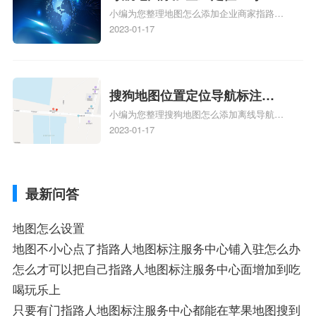
地图标注知识，详情可查看下方正文！
小编为您整理地图怎么添加企业商家指路人
定位企业？
地图标注服务中心铺名称、地图怎么添加企
2023-01-17
业商家指路人地图标注服务中心铺名称、企
业如何添加自己的企业位置到GPS导航地图
不同的GPS导航厂商都要添加吗、地图如何
添加企业、地图如何添加企业相关地图标注
搜狗地图位置定位导航标注？
知识，详情可查看下方正文！
小编为您整理搜狗地图怎么添加离线导航搜
搜狗地图位置定位,导航,标注？
狗地图离线导航怎么用、搜狗地图导航卫星
2023-01-17
定位系统接受不到如何是好、用搜狗地图导
航,需要开启gps定位,需要收费吗、搜狗地图
导航,要收费吗、搜狗地图怎么标注相关地
最新问答
图标注知识，详情可查看下方正文！
地图怎么设置
地图不小心点了指路人地图标注服务中心铺入驻怎么办
怎么才可以把自己指路人地图标注服务中心面增加到吃
喝玩乐上
只要有门指路人地图标注服务中心都能在苹果地图搜到