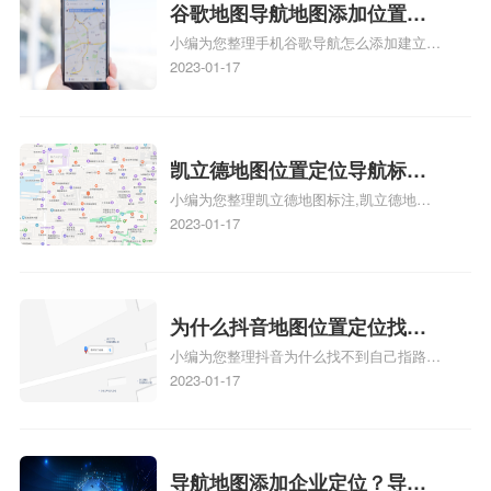
地图标注服务中心铺招牌相关地图标注知
谷歌地图导航地图添加位置？
识，详情可查看下方正文！
小编为您整理手机谷歌导航怎么添加建立多
添加谷歌地图导航位置？
人位置、如何在地图，谷歌地图添加公司位
2023-01-17
置……、谷歌地图怎么添加路线、谷歌地图
怎么添加路线、谷歌地图怎么添加地点相关
地图标注知识，详情可查看下方正文！
凯立德地图位置定位导航标
小编为您整理凯立德地图标注,凯立德地图
注？凯立德地图位置定位,导航,
标注怎么做啊、凯立德地图标注,凯立德地
2023-01-17
标注？
图标注怎么做啊、凯立德地图标注,凯立德
地图标注怎么做啊、凯立德导航地图怎么实
时定位、车载凯立德导航能定位车的位置吗
相关地图标注知识，详情可查看下方正文！
为什么抖音地图位置定位找不
小编为您整理抖音为什么找不到自己指路人
到了？抖音为什么找不到当前
地图标注服务中心铺的位置、地图位置更新
2023-01-17
定位了？
了，为什么抖音定位不同步更新、地图位置
电话号码更新了，为什么抖音定位不同步更
新、抖音为什么定位不到我指路人地图标注
服务中心位置、抖音突然不显示定位了相关
导航地图添加企业定位？导航