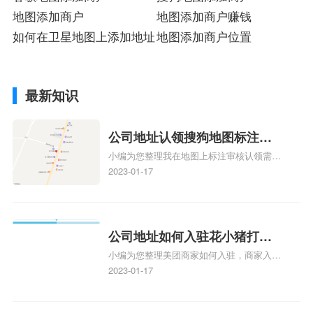
地图添加商户
地图添加商户赚钱
如何在卫星地图上添加地址
地图添加商户位置
最新知识
公司地址认领搜狗地图标注多
小编为您整理我在地图上标注审核认领需要
久审核？公司地址认领地图标
多久、我在地图上标注审核认领需要多久
2023-01-17
注多久审核？
y、我在地图上标注审核认领需要多久i、我
在地图上标注审核认领需要多久Y、搜狗地
图标注要多久才显示相关地图标注知识，详
情可查看下方正文！
公司地址如何入驻花小猪打车
小编为您整理美团商家如何入驻，商家入驻
地图标记？指路人地图标注服
教程、商家如何入驻地图、如何入驻地:、
2023-01-17
务中心铺如何入驻花小猪打车
养殖营业执照如何入驻地图、家政公司如何
地图标记？
入驻美团相关地图标注知识，详情可查看下