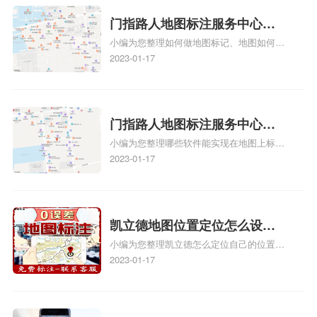
方正文！
门指路人地图标注服务中心如
小编为您整理如何做地图标记、地图如何做
何做花小猪打车地图位置标
标记、so搜街景中如何做标记、360e启花贷
2023-01-17
记？门指路人地图标注服务中
款申请通过了是要去到门指路人地图标注服
心花小猪打车地图位置地址标
务中心办理手续的吗、哪些软件能实现在地
图上标记门指路人地图标注服务中心位置相
记？
关地图标注知识，详情可查看下方正文！
门指路人地图标注服务中心地
小编为您整理哪些软件能实现在地图上标记
图位置地址标记？门指路人地
门指路人地图标注服务中心位置、门指路人
2023-01-17
图标注服务中心苹果地图位置
地图标注服务中心地址标注、如何创建门指
地址标记？
路人地图标注服务中心定位地址、如何创建
门指路人地图标注服务中心定位地址、服装
门指路人地图标注服务中心地址标注上地图
凯立德地图位置定位怎么设置
怎么弄相关地图标注知识，详情可查看下方
小编为您整理凯立德怎么定位自己的位置
自己的指路人地图标注服务中
正文！
啊、手机凯立德地图定位怎么设置往上走、
2023-01-17
心名？凯立德地图位置定位怎
地图位置定位怎么设置自己的指路人地图标
么设置公司地址？
注服务中心名、凯立德手机版如何定位自己
的位置，求助、凯立德导航怎么设置指路人