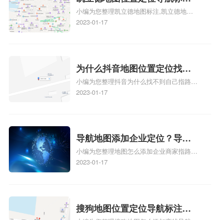
小编为您整理凯立德地图标注,凯立德地图
注？凯立德地图位置定位,导航,
标注怎么做啊、凯立德地图标注,凯立德地
2023-01-17
标注？
图标注怎么做啊、凯立德地图标注,凯立德
地图标注怎么做啊、凯立德导航地图怎么实
时定位、车载凯立德导航能定位车的位置吗
相关地图标注知识，详情可查看下方正文！
为什么抖音地图位置定位找不
小编为您整理抖音为什么找不到自己指路人
到了？抖音为什么找不到当前
地图标注服务中心铺的位置、地图位置更新
2023-01-17
定位了？
了，为什么抖音定位不同步更新、地图位置
电话号码更新了，为什么抖音定位不同步更
新、抖音为什么定位不到我指路人地图标注
服务中心位置、抖音突然不显示定位了相关
导航地图添加企业定位？导航
地图标注知识，详情可查看下方正文！
小编为您整理地图怎么添加企业商家指路人
定位企业？
地图标注服务中心铺名称、地图怎么添加企
2023-01-17
业商家指路人地图标注服务中心铺名称、企
业如何添加自己的企业位置到GPS导航地图
不同的GPS导航厂商都要添加吗、地图如何
添加企业、地图如何添加企业相关地图标注
搜狗地图位置定位导航标注？
知识，详情可查看下方正文！