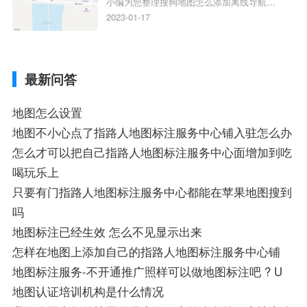
小编为您整理搜狗地图怎么添加离线导航搜
搜狗地图位置定位,导航,标注？
狗地图离线导航怎么用、搜狗地图导航卫星
2023-01-17
定位系统接受不到如何是好、用搜狗地图导
航,需要开启gps定位,需要收费吗、搜狗地图
导航,要收费吗、搜狗地图怎么标注相关地
最新问答
图标注知识，详情可查看下方正文！
地图怎么设置
地图不小心点了指路人地图标注服务中心铺入驻怎么办
怎么才可以把自己指路人地图标注服务中心面增加到吃
喝玩乐上
只要有门指路人地图标注服务中心都能在苹果地图搜到
吗
地图标注已经生效 怎么不见显示出来
怎样在地图上添加自己的指路人地图标注服务中心铺
地图标注服务-不开通推广照样可以做地图标注吧 ? U
地图认证培训机构是什么情况