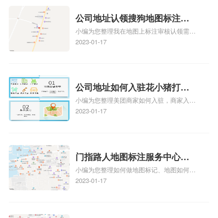
公司地址认领搜狗地图标注多
小编为您整理我在地图上标注审核认领需要
久审核？公司地址认领地图标
多久、我在地图上标注审核认领需要多久
2023-01-17
注多久审核？
y、我在地图上标注审核认领需要多久i、我
在地图上标注审核认领需要多久Y、搜狗地
图标注要多久才显示相关地图标注知识，详
情可查看下方正文！
公司地址如何入驻花小猪打车
小编为您整理美团商家如何入驻，商家入驻
地图标记？指路人地图标注服
教程、商家如何入驻地图、如何入驻地:、
2023-01-17
务中心铺如何入驻花小猪打车
养殖营业执照如何入驻地图、家政公司如何
地图标记？
入驻美团相关地图标注知识，详情可查看下
方正文！
门指路人地图标注服务中心如
小编为您整理如何做地图标记、地图如何做
何做花小猪打车地图位置标
标记、so搜街景中如何做标记、360e启花贷
2023-01-17
记？门指路人地图标注服务中
款申请通过了是要去到门指路人地图标注服
心花小猪打车地图位置地址标
务中心办理手续的吗、哪些软件能实现在地
图上标记门指路人地图标注服务中心位置相
记？