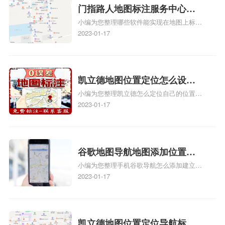
关地图标注知识，详情可查看下方正文！
门指路人地图标注服务中心地
小编为您整理哪些软件能实现在地图上标记
图位置地址标记？门指路人地
门指路人地图标注服务中心位置、门指路人
2023-01-17
图标注服务中心苹果地图位置
地图标注服务中心地址标注、如何创建门指
地址标记？
路人地图标注服务中心定位地址、如何创建
门指路人地图标注服务中心定位地址、服装
门指路人地图标注服务中心地址标注上地图
凯立德地图位置定位怎么设置
怎么弄相关地图标注知识，详情可查看下方
小编为您整理凯立德怎么定位自己的位置
自己的指路人地图标注服务中
正文！
啊、手机凯立德地图定位怎么设置往上走、
2023-01-17
心名？凯立德地图位置定位怎
地图位置定位怎么设置自己的指路人地图标
么设置公司地址？
注服务中心名、凯立德手机版如何定位自己
的位置，求助、凯立德导航怎么设置指路人
地图标注服务中心铺招牌相关地图标注知
谷歌地图导航地图添加位置？
识，详情可查看下方正文！
小编为您整理手机谷歌导航怎么添加建立多
添加谷歌地图导航位置？
人位置、如何在地图，谷歌地图添加公司位
2023-01-17
置……、谷歌地图怎么添加路线、谷歌地图
怎么添加路线、谷歌地图怎么添加地点相关
地图标注知识，详情可查看下方正文！
凯立德地图位置定位导航标