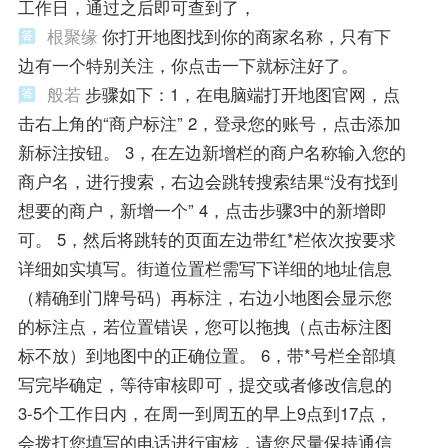
工作日，通过之后即可查到了，
根聚缘
你打开地图找到你的商家名称，只有下
边有一个特别关注，你点击一下就标注好了。
般若
步骤如下：1，在电脑端打开地图官网，点
击右上角的“商户标注” 2，登录您的账号，点击添加
新标注按钮。 3，在左边新增栏的商户名称输入您的
商户名，进行搜索，右边会跳转搜索结果“没有找到
想要的商户，新增一个” 4，点击步骤3中的新增即
可。 5，然后将跳转的页面左边带红*栏依次按要求
详细如实填写。街道位置栏需写下详细的地址信息
（精确到门牌号码）再标注，右边小地图会显示您
的标注点，若位置错误，您可以拖拽（点击标注图
标不放）到地图中的正确位置。 6，带*号栏全部填
写完毕确定，等待审核即可，提交或者修改信息的
3-5个工作日内，在周一到周五的早上9点到17点，
会拨打您填写的电话进行审核，请您尽量保持通信