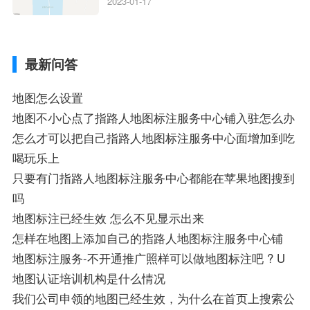
狗地图离线导航怎么用、搜狗地图导航卫星
2023-01-17
定位系统接受不到如何是好、用搜狗地图导
航,需要开启gps定位,需要收费吗、搜狗地图
导航,要收费吗、搜狗地图怎么标注相关地
最新问答
图标注知识，详情可查看下方正文！
地图怎么设置
地图不小心点了指路人地图标注服务中心铺入驻怎么办
怎么才可以把自己指路人地图标注服务中心面增加到吃
喝玩乐上
只要有门指路人地图标注服务中心都能在苹果地图搜到
吗
地图标注已经生效 怎么不见显示出来
怎样在地图上添加自己的指路人地图标注服务中心铺
地图标注服务-不开通推广照样可以做地图标注吧 ? U
地图认证培训机构是什么情况
我们公司申领的地图已经生效，为什么在首页上搜索公