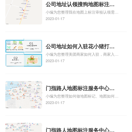
公司地址认领搜狗地图标注多
小编为您整理我在地图上标注审核认领需要
久审核？公司地址认领地图标
多久、我在地图上标注审核认领需要多久
2023-01-17
注多久审核？
y、我在地图上标注审核认领需要多久i、我
在地图上标注审核认领需要多久Y、搜狗地
图标注要多久才显示相关地图标注知识，详
情可查看下方正文！
公司地址如何入驻花小猪打车
小编为您整理美团商家如何入驻，商家入驻
地图标记？指路人地图标注服
教程、商家如何入驻地图、如何入驻地:、
2023-01-17
务中心铺如何入驻花小猪打车
养殖营业执照如何入驻地图、家政公司如何
地图标记？
入驻美团相关地图标注知识，详情可查看下
方正文！
门指路人地图标注服务中心如
小编为您整理如何做地图标记、地图如何做
何做花小猪打车地图位置标
标记、so搜街景中如何做标记、360e启花贷
2023-01-17
记？门指路人地图标注服务中
款申请通过了是要去到门指路人地图标注服
心花小猪打车地图位置地址标
务中心办理手续的吗、哪些软件能实现在地
图上标记门指路人地图标注服务中心位置相
记？
关地图标注知识，详情可查看下方正文！
门指路人地图标注服务中心地