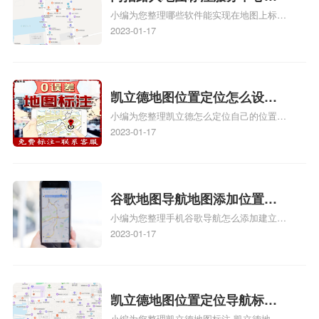
小编为您整理哪些软件能实现在地图上标记
图位置地址标记？门指路人地
门指路人地图标注服务中心位置、门指路人
2023-01-17
图标注服务中心苹果地图位置
地图标注服务中心地址标注、如何创建门指
地址标记？
路人地图标注服务中心定位地址、如何创建
门指路人地图标注服务中心定位地址、服装
门指路人地图标注服务中心地址标注上地图
凯立德地图位置定位怎么设置
怎么弄相关地图标注知识，详情可查看下方
小编为您整理凯立德怎么定位自己的位置
自己的指路人地图标注服务中
正文！
啊、手机凯立德地图定位怎么设置往上走、
2023-01-17
心名？凯立德地图位置定位怎
地图位置定位怎么设置自己的指路人地图标
么设置公司地址？
注服务中心名、凯立德手机版如何定位自己
的位置，求助、凯立德导航怎么设置指路人
地图标注服务中心铺招牌相关地图标注知
谷歌地图导航地图添加位置？
识，详情可查看下方正文！
小编为您整理手机谷歌导航怎么添加建立多
添加谷歌地图导航位置？
人位置、如何在地图，谷歌地图添加公司位
2023-01-17
置……、谷歌地图怎么添加路线、谷歌地图
怎么添加路线、谷歌地图怎么添加地点相关
地图标注知识，详情可查看下方正文！
凯立德地图位置定位导航标
小编为您整理凯立德地图标注,凯立德地图