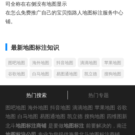
司全称在右侧没有地图显示
在怎么免费推广自己的宝贝指路人地图标注服务中心
铺。
最新地图标注知识
图吧地图
海外地图
抖音地图
滴滴地图
苹果地图
谷歌地图
白马地图
易图通地图
凯立德
搜狗地图
热门搜索
热门专题
图吧地图
海外地图
抖音地图
滴滴地图
苹果地图
谷歌
地图
白马地图
易图通地图
凯立德
搜狗地图
四维图新
地图
车载地图
导航地图
手机地图
搜搜地图
好搜地图
北斗
地图标注商铺
是要做
地图标注
前要解决的，南迁
老虎地图
电子地图
卫星地图
美团地图
大众点评地图
地图标注公司
专业为您提供海量北斗地图标注商铺解