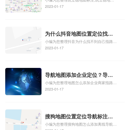
注？凯立德地图位置定位,导航,
标注怎么做啊、凯立德地图标注,凯立德地
2023-01-17
标注？
图标注怎么做啊、凯立德地图标注,凯立德
地图标注怎么做啊、凯立德导航地图怎么实
时定位、车载凯立德导航能定位车的位置吗
相关地图标注知识，详情可查看下方正文！
为什么抖音地图位置定位找不
小编为您整理抖音为什么找不到自己指路人
到了？抖音为什么找不到当前
地图标注服务中心铺的位置、地图位置更新
2023-01-17
定位了？
了，为什么抖音定位不同步更新、地图位置
电话号码更新了，为什么抖音定位不同步更
新、抖音为什么定位不到我指路人地图标注
服务中心位置、抖音突然不显示定位了相关
导航地图添加企业定位？导航
地图标注知识，详情可查看下方正文！
小编为您整理地图怎么添加企业商家指路人
定位企业？
地图标注服务中心铺名称、地图怎么添加企
2023-01-17
业商家指路人地图标注服务中心铺名称、企
业如何添加自己的企业位置到GPS导航地图
不同的GPS导航厂商都要添加吗、地图如何
添加企业、地图如何添加企业相关地图标注
搜狗地图位置定位导航标注？
知识，详情可查看下方正文！
小编为您整理搜狗地图怎么添加离线导航搜
搜狗地图位置定位,导航,标注？