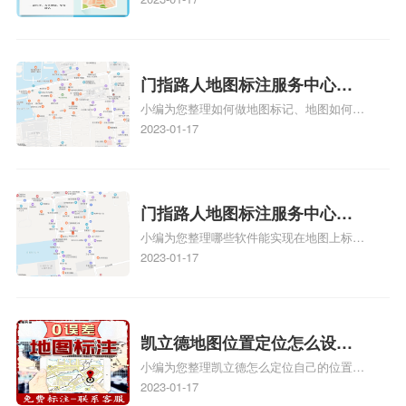
务中心铺如何入驻花小猪打车
养殖营业执照如何入驻地图、家政公司如何
地图标记？
入驻美团相关地图标注知识，详情可查看下
方正文！
门指路人地图标注服务中心如
小编为您整理如何做地图标记、地图如何做
何做花小猪打车地图位置标
标记、so搜街景中如何做标记、360e启花贷
2023-01-17
记？门指路人地图标注服务中
款申请通过了是要去到门指路人地图标注服
心花小猪打车地图位置地址标
务中心办理手续的吗、哪些软件能实现在地
图上标记门指路人地图标注服务中心位置相
记？
关地图标注知识，详情可查看下方正文！
门指路人地图标注服务中心地
小编为您整理哪些软件能实现在地图上标记
图位置地址标记？门指路人地
门指路人地图标注服务中心位置、门指路人
2023-01-17
图标注服务中心苹果地图位置
地图标注服务中心地址标注、如何创建门指
地址标记？
路人地图标注服务中心定位地址、如何创建
门指路人地图标注服务中心定位地址、服装
门指路人地图标注服务中心地址标注上地图
凯立德地图位置定位怎么设置
怎么弄相关地图标注知识，详情可查看下方
小编为您整理凯立德怎么定位自己的位置
自己的指路人地图标注服务中
正文！
啊、手机凯立德地图定位怎么设置往上走、
2023-01-17
心名？凯立德地图位置定位怎