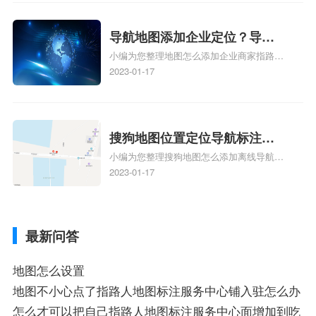
电话号码更新了，为什么抖音定位不同步更
新、抖音为什么定位不到我指路人地图标注
服务中心位置、抖音突然不显示定位了相关
导航地图添加企业定位？导航
地图标注知识，详情可查看下方正文！
小编为您整理地图怎么添加企业商家指路人
定位企业？
地图标注服务中心铺名称、地图怎么添加企
2023-01-17
业商家指路人地图标注服务中心铺名称、企
业如何添加自己的企业位置到GPS导航地图
不同的GPS导航厂商都要添加吗、地图如何
添加企业、地图如何添加企业相关地图标注
搜狗地图位置定位导航标注？
知识，详情可查看下方正文！
小编为您整理搜狗地图怎么添加离线导航搜
搜狗地图位置定位,导航,标注？
狗地图离线导航怎么用、搜狗地图导航卫星
2023-01-17
定位系统接受不到如何是好、用搜狗地图导
航,需要开启gps定位,需要收费吗、搜狗地图
导航,要收费吗、搜狗地图怎么标注相关地
最新问答
图标注知识，详情可查看下方正文！
地图怎么设置
地图不小心点了指路人地图标注服务中心铺入驻怎么办
怎么才可以把自己指路人地图标注服务中心面增加到吃