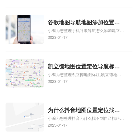
地图位置定位怎么设置自己的指路人地图标
么设置公司地址？
注服务中心名、凯立德手机版如何定位自己
的位置，求助、凯立德导航怎么设置指路人
地图标注服务中心铺招牌相关地图标注知
谷歌地图导航地图添加位置？
识，详情可查看下方正文！
小编为您整理手机谷歌导航怎么添加建立多
添加谷歌地图导航位置？
人位置、如何在地图，谷歌地图添加公司位
2023-01-17
置……、谷歌地图怎么添加路线、谷歌地图
怎么添加路线、谷歌地图怎么添加地点相关
地图标注知识，详情可查看下方正文！
凯立德地图位置定位导航标
小编为您整理凯立德地图标注,凯立德地图
注？凯立德地图位置定位,导航,
标注怎么做啊、凯立德地图标注,凯立德地
2023-01-17
标注？
图标注怎么做啊、凯立德地图标注,凯立德
地图标注怎么做啊、凯立德导航地图怎么实
时定位、车载凯立德导航能定位车的位置吗
相关地图标注知识，详情可查看下方正文！
为什么抖音地图位置定位找不
小编为您整理抖音为什么找不到自己指路人
到了？抖音为什么找不到当前
地图标注服务中心铺的位置、地图位置更新
2023-01-17
定位了？
了，为什么抖音定位不同步更新、地图位置