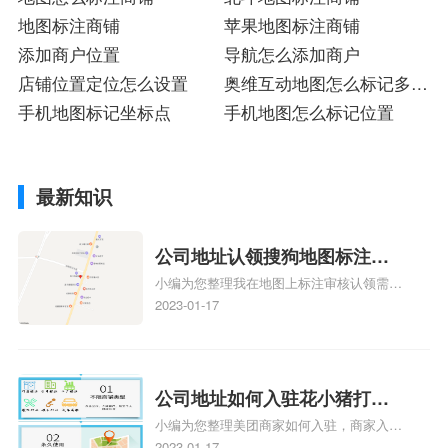
地图标注商铺
苹果地图标注商铺
添加商户位置
导航怎么添加商户
店铺位置定位怎么设置
奥维互动地图怎么标记多个
手机地图标记坐标点
小红地点
手机地图怎么标记位置
最新知识
公司地址认领搜狗地图标注多
小编为您整理我在地图上标注审核认领需要
久审核？公司地址认领地图标
多久、我在地图上标注审核认领需要多久
2023-01-17
注多久审核？
y、我在地图上标注审核认领需要多久i、我
在地图上标注审核认领需要多久Y、搜狗地
图标注要多久才显示相关地图标注知识，详
情可查看下方正文！
公司地址如何入驻花小猪打车
小编为您整理美团商家如何入驻，商家入驻
地图标记？指路人地图标注服
教程、商家如何入驻地图、如何入驻地:、
2023-01-17