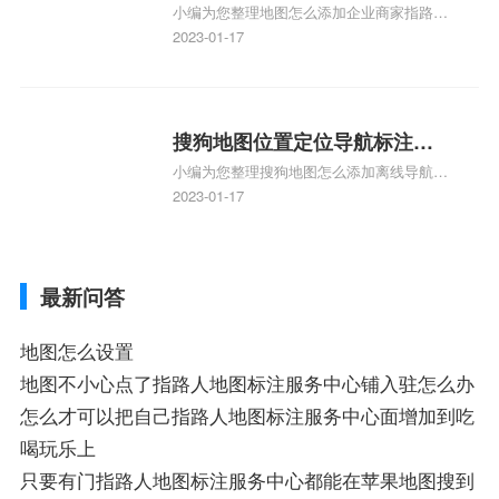
地图标注知识，详情可查看下方正文！
小编为您整理地图怎么添加企业商家指路人
定位企业？
地图标注服务中心铺名称、地图怎么添加企
2023-01-17
业商家指路人地图标注服务中心铺名称、企
业如何添加自己的企业位置到GPS导航地图
不同的GPS导航厂商都要添加吗、地图如何
添加企业、地图如何添加企业相关地图标注
搜狗地图位置定位导航标注？
知识，详情可查看下方正文！
小编为您整理搜狗地图怎么添加离线导航搜
搜狗地图位置定位,导航,标注？
狗地图离线导航怎么用、搜狗地图导航卫星
2023-01-17
定位系统接受不到如何是好、用搜狗地图导
航,需要开启gps定位,需要收费吗、搜狗地图
导航,要收费吗、搜狗地图怎么标注相关地
最新问答
图标注知识，详情可查看下方正文！
地图怎么设置
地图不小心点了指路人地图标注服务中心铺入驻怎么办
怎么才可以把自己指路人地图标注服务中心面增加到吃
喝玩乐上
只要有门指路人地图标注服务中心都能在苹果地图搜到