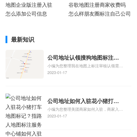
地图企业版注册入驻
谷歌地图注册商家收费吗
怎么添加公司信息
怎么样朋友圈标注自己公司
最新知识
公司地址认领搜狗地图标注多
小编为您整理我在地图上标注审核认领需要
久审核？公司地址认领地图标
多久、我在地图上标注审核认领需要多久
2023-01-17
注多久审核？
y、我在地图上标注审核认领需要多久i、我
在地图上标注审核认领需要多久Y、搜狗地
图标注要多久才显示相关地图标注知识，详
情可查看下方正文！
公司地址如何入驻花小猪打车
小编为您整理美团商家如何入驻，商家入驻
地图标记？指路人地图标注服
教程、商家如何入驻地图、如何入驻地:、
2023-01-17
务中心铺如何入驻花小猪打车
养殖营业执照如何入驻地图、家政公司如何
地图标记？
入驻美团相关地图标注知识，详情可查看下
方正文！