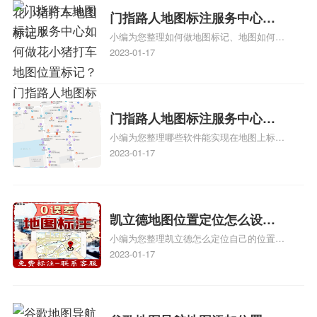
门指路人地图标注服务中心如
小编为您整理如何做地图标记、地图如何做
何做花小猪打车地图位置标
标记、so搜街景中如何做标记、360e启花贷
2023-01-17
记？门指路人地图标注服务中
款申请通过了是要去到门指路人地图标注服
心花小猪打车地图位置地址标
务中心办理手续的吗、哪些软件能实现在地
图上标记门指路人地图标注服务中心位置相
记？
关地图标注知识，详情可查看下方正文！
门指路人地图标注服务中心地
小编为您整理哪些软件能实现在地图上标记
图位置地址标记？门指路人地
门指路人地图标注服务中心位置、门指路人
2023-01-17
图标注服务中心苹果地图位置
地图标注服务中心地址标注、如何创建门指
地址标记？
路人地图标注服务中心定位地址、如何创建
门指路人地图标注服务中心定位地址、服装
门指路人地图标注服务中心地址标注上地图
凯立德地图位置定位怎么设置
怎么弄相关地图标注知识，详情可查看下方
小编为您整理凯立德怎么定位自己的位置
自己的指路人地图标注服务中
正文！
啊、手机凯立德地图定位怎么设置往上走、
2023-01-17
心名？凯立德地图位置定位怎
地图位置定位怎么设置自己的指路人地图标
么设置公司地址？
注服务中心名、凯立德手机版如何定位自己
的位置，求助、凯立德导航怎么设置指路人
地图标注服务中心铺招牌相关地图标注知