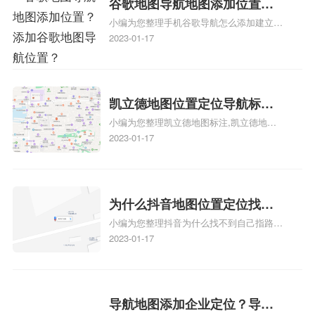
谷歌地图导航地图添加位置？
识，详情可查看下方正文！
小编为您整理手机谷歌导航怎么添加建立多
添加谷歌地图导航位置？
人位置、如何在地图，谷歌地图添加公司位
2023-01-17
置……、谷歌地图怎么添加路线、谷歌地图
怎么添加路线、谷歌地图怎么添加地点相关
地图标注知识，详情可查看下方正文！
凯立德地图位置定位导航标
小编为您整理凯立德地图标注,凯立德地图
注？凯立德地图位置定位,导航,
标注怎么做啊、凯立德地图标注,凯立德地
2023-01-17
标注？
图标注怎么做啊、凯立德地图标注,凯立德
地图标注怎么做啊、凯立德导航地图怎么实
时定位、车载凯立德导航能定位车的位置吗
相关地图标注知识，详情可查看下方正文！
为什么抖音地图位置定位找不
小编为您整理抖音为什么找不到自己指路人
到了？抖音为什么找不到当前
地图标注服务中心铺的位置、地图位置更新
2023-01-17
定位了？
了，为什么抖音定位不同步更新、地图位置
电话号码更新了，为什么抖音定位不同步更
新、抖音为什么定位不到我指路人地图标注
服务中心位置、抖音突然不显示定位了相关
导航地图添加企业定位？导航