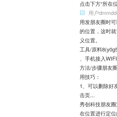
点击下方“所在
用户dmmdd
用发朋友圈时可
的位置，这时就
义位置。
工具/原料8(y0g5c
、手机接入WIF
方法/步骤朋友
用技巧：
1、可以删除好
击页...
秀创科技朋友圈
在位置进行定位