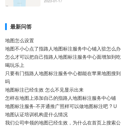
狗地图离线导航怎么用、搜狗地图导航卫星
2023-01-17
定位系统接受不到如何是好、用搜狗地图导
航,需要开启gps定位,需要收费吗、搜狗地图
导航,要收费吗、搜狗地图怎么标注相关地
最新问答
图标注知识，详情可查看下方正文！
地图怎么设置
地图不小心点了指路人地图标注服务中心铺入驻怎么办
怎么才可以把自己指路人地图标注服务中心面增加到吃
喝玩乐上
只要有门指路人地图标注服务中心都能在苹果地图搜到
吗
地图标注已经生效 怎么不见显示出来
怎样在地图上添加自己的指路人地图标注服务中心铺
地图标注服务-不开通推广照样可以做地图标注吧 ? U
地图认证培训机构是什么情况
我们公司申领的地图已经生效，为什么在首页上搜索公