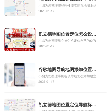
小编为您整理哪些软件能实现在地图上标记
图位置地址标记？门指路人地
门指路人地图标注服务中心位置、门指路人
2023-01-17
图标注服务中心苹果地图位置
地图标注服务中心地址标注、如何创建门指
地址标记？
路人地图标注服务中心定位地址、如何创建
门指路人地图标注服务中心定位地址、服装
门指路人地图标注服务中心地址标注上地图
凯立德地图位置定位怎么设置
怎么弄相关地图标注知识，详情可查看下方
小编为您整理凯立德怎么定位自己的位置
自己的指路人地图标注服务中
正文！
啊、手机凯立德地图定位怎么设置往上走、
2023-01-17
心名？凯立德地图位置定位怎
地图位置定位怎么设置自己的指路人地图标
么设置公司地址？
注服务中心名、凯立德手机版如何定位自己
的位置，求助、凯立德导航怎么设置指路人
地图标注服务中心铺招牌相关地图标注知
谷歌地图导航地图添加位置？
识，详情可查看下方正文！
小编为您整理手机谷歌导航怎么添加建立多
添加谷歌地图导航位置？
人位置、如何在地图，谷歌地图添加公司位
2023-01-17
置……、谷歌地图怎么添加路线、谷歌地图
怎么添加路线、谷歌地图怎么添加地点相关
地图标注知识，详情可查看下方正文！
凯立德地图位置定位导航标