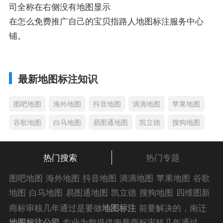
司全称在右侧没有地图显示
在怎么免费推广自己的宝贝指路人地图标注服务中心
铺。
最新地图标注知识
图吧地图
海外地图
抖音地图
滴滴地图
苹果地图
谷歌地图
白马地图
易图通地图
凯立德
搜狗地图
热门搜索
热门专题
图吧地图
海外地图
抖音地图
滴滴地图
苹果地图
谷歌
地图
白马地图
易图通地图
凯立德
搜狗地图
四维图新
地图
车载地图
导航地图
手机地图
搜搜地图
好搜地图
商标审核几年通过是要做
地图标注
前要解决的，南迁
老虎地图
电子地图
卫星地图
美团地图
大众点评地图
地图标注公司
专业为您提供海量商标审核几年通过解