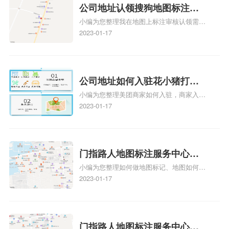
公司地址认领搜狗地图标注多
小编为您整理我在地图上标注审核认领需要
久审核？公司地址认领地图标
多久、我在地图上标注审核认领需要多久
2023-01-17
注多久审核？
y、我在地图上标注审核认领需要多久i、我
在地图上标注审核认领需要多久Y、搜狗地
图标注要多久才显示相关地图标注知识，详
情可查看下方正文！
公司地址如何入驻花小猪打车
小编为您整理美团商家如何入驻，商家入驻
地图标记？指路人地图标注服
教程、商家如何入驻地图、如何入驻地:、
2023-01-17
务中心铺如何入驻花小猪打车
养殖营业执照如何入驻地图、家政公司如何
地图标记？
入驻美团相关地图标注知识，详情可查看下
方正文！
门指路人地图标注服务中心如
小编为您整理如何做地图标记、地图如何做
何做花小猪打车地图位置标
标记、so搜街景中如何做标记、360e启花贷
2023-01-17
记？门指路人地图标注服务中
款申请通过了是要去到门指路人地图标注服
心花小猪打车地图位置地址标
务中心办理手续的吗、哪些软件能实现在地
图上标记门指路人地图标注服务中心位置相
记？
关地图标注知识，详情可查看下方正文！
门指路人地图标注服务中心地