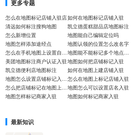
更多专题
怎么在地图标记店铺入驻店
如何在地图标记店铺入驻
清远如何标注搜狗地图
凯立德蛋糕甜品店地图标注
怎么新增位置
地图能自己编辑定位吗
地图怎样添加途经点
地图认领的位置怎么改名字
怎么在手机地图上设置自己
地图能不能标记多个地点入
公司的位置
美团地图标注商户认证入驻
驻
地图如何把店铺标记入驻
凯立德便利店地图标注
如何在地图上建店铺入驻
地图怎么设置店铺标记入驻
怎么在地图上标记店铺入驻
店
怎么把店铺标记在地图上入
地图怎么可以设置店名入驻
驻
地图怎样标记商家入驻
地图如何标记商家入驻
最新知识