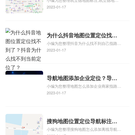
小编为您整理凯立德地图标注,凯立德地图
注？凯立德地图位置定位,导航,
标注怎么做啊、凯立德地图标注,凯立德地
2023-01-17
标注？
图标注怎么做啊、凯立德地图标注,凯立德
地图标注怎么做啊、凯立德导航地图怎么实
时定位、车载凯立德导航能定位车的位置吗
相关地图标注知识，详情可查看下方正文！
为什么抖音地图位置定位找不
小编为您整理抖音为什么找不到自己指路人
到了？抖音为什么找不到当前
地图标注服务中心铺的位置、地图位置更新
2023-01-17
定位了？
了，为什么抖音定位不同步更新、地图位置
电话号码更新了，为什么抖音定位不同步更
新、抖音为什么定位不到我指路人地图标注
服务中心位置、抖音突然不显示定位了相关
导航地图添加企业定位？导航
地图标注知识，详情可查看下方正文！
小编为您整理地图怎么添加企业商家指路人
定位企业？
地图标注服务中心铺名称、地图怎么添加企
2023-01-17
业商家指路人地图标注服务中心铺名称、企
业如何添加自己的企业位置到GPS导航地图
不同的GPS导航厂商都要添加吗、地图如何
添加企业、地图如何添加企业相关地图标注
搜狗地图位置定位导航标注？
知识，详情可查看下方正文！
小编为您整理搜狗地图怎么添加离线导航搜
搜狗地图位置定位,导航,标注？