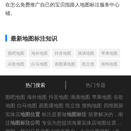
在怎么免费推广自己的宝贝指路人地图标注服务中心
铺。
最新地图标注知识
图吧地图
海外地图
抖音地图
滴滴地图
苹果地图
谷歌地图
白马地图
易图通地图
凯立德
搜狗地图
热门搜索
热门专题
图吧地图
海外地图
抖音地图
滴滴地图
苹果地图
谷歌
地图
白马地图
易图通地图
凯立德
搜狗地图
四维图新
地图
车载地图
导航地图
手机地图
搜搜地图
好搜地图
实体店
地图位置
标注是要做
地图标注
前要解决的，南
老虎地图
电子地图
卫星地图
美团地图
大众点评地图
迁
地图标注公司
专业为您提供海量实体店地图位置标
苹果
导航犬
老虎