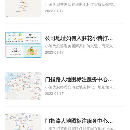
小编为您整理我在地图上标注审核认领需要
久审核？公司地址认领地图标
多久、我在地图上标注审核认领需要多久
2023-01-17
注多久审核？
y、我在地图上标注审核认领需要多久i、我
在地图上标注审核认领需要多久Y、搜狗地
图标注要多久才显示相关地图标注知识，详
情可查看下方正文！
公司地址如何入驻花小猪打车
小编为您整理美团商家如何入驻，商家入驻
地图标记？指路人地图标注服
教程、商家如何入驻地图、如何入驻地:、
2023-01-17
务中心铺如何入驻花小猪打车
养殖营业执照如何入驻地图、家政公司如何
地图标记？
入驻美团相关地图标注知识，详情可查看下
方正文！
门指路人地图标注服务中心如
小编为您整理如何做地图标记、地图如何做
何做花小猪打车地图位置标
标记、so搜街景中如何做标记、360e启花贷
2023-01-17
记？门指路人地图标注服务中
款申请通过了是要去到门指路人地图标注服
心花小猪打车地图位置地址标
务中心办理手续的吗、哪些软件能实现在地
图上标记门指路人地图标注服务中心位置相
记？
关地图标注知识，详情可查看下方正文！
门指路人地图标注服务中心地
小编为您整理哪些软件能实现在地图上标记
图位置地址标记？门指路人地