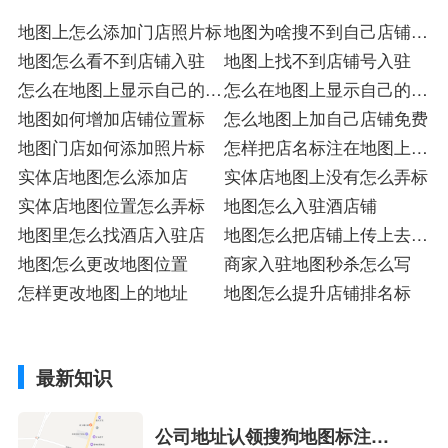
地图上怎么添加门店照片标
地图为啥搜不到自己店铺入
地图怎么看不到店铺入驻
驻
地图上找不到店铺号入驻
怎么在地图上显示自己的店
怎么在地图上显示自己的店
铺标
地图如何增加店铺位置标
铺入驻
怎么地图上加自己店铺免费
地图门店如何添加照片标
怎样把店名标注在地图上标
实体店地图怎么添加店
店
实体店地图上没有怎么弄标
实体店地图位置怎么弄标
地图怎么入驻酒店铺
地图里怎么找酒店入驻店
地图怎么把店铺上传上去注
地图怎么更改地图位置
册
商家入驻地图秒杀怎么写
怎样更改地图上的地址
地图怎么提升店铺排名标
最新知识
公司地址认领搜狗地图标注多