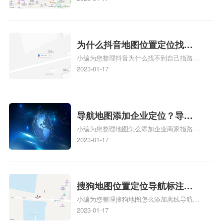
标注？
图标注怎么做啊、凯立德地图标注,凯立德
地图标注怎么做啊、凯立德导航地图怎么实
时定位、车载凯立德导航能定位车的位置吗
相关地图标注知识，详情可查看下方正文！
为什么抖音地图位置定位找不
小编为您整理抖音为什么找不到自己指路人
到了？抖音为什么找不到当前
地图标注服务中心铺的位置、地图位置更新
2023-01-17
定位了？
了，为什么抖音定位不同步更新、地图位置
电话号码更新了，为什么抖音定位不同步更
新、抖音为什么定位不到我指路人地图标注
服务中心位置、抖音突然不显示定位了相关
导航地图添加企业定位？导航
地图标注知识，详情可查看下方正文！
小编为您整理地图怎么添加企业商家指路人
定位企业？
地图标注服务中心铺名称、地图怎么添加企
2023-01-17
业商家指路人地图标注服务中心铺名称、企
业如何添加自己的企业位置到GPS导航地图
不同的GPS导航厂商都要添加吗、地图如何
添加企业、地图如何添加企业相关地图标注
搜狗地图位置定位导航标注？
知识，详情可查看下方正文！
小编为您整理搜狗地图怎么添加离线导航搜
搜狗地图位置定位,导航,标注？
狗地图离线导航怎么用、搜狗地图导航卫星
2023-01-17
定位系统接受不到如何是好、用搜狗地图导