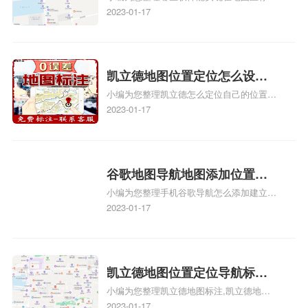
门指路人地图标注服务中心位置、门指路人
2023-01-17
图标注服务中心苹果地图位置
地图标注服务中心地址标注、如何创建门指
地址标记？
路人地图标注服务中心定位地址、如何创建
门指路人地图标注服务中心定位地址、服装
门指路人地图标注服务中心地址标注上地图
凯立德地图位置定位怎么设置
怎么弄相关地图标注知识，详情可查看下方
小编为您整理凯立德怎么定位自己的位置
自己的指路人地图标注服务中
正文！
啊、手机凯立德地图定位怎么设置往上走、
2023-01-17
心名？凯立德地图位置定位怎
地图位置定位怎么设置自己的指路人地图标
么设置公司地址？
注服务中心名、凯立德手机版如何定位自己
的位置，求助、凯立德导航怎么设置指路人
地图标注服务中心铺招牌相关地图标注知
谷歌地图导航地图添加位置？
识，详情可查看下方正文！
小编为您整理手机谷歌导航怎么添加建立多
添加谷歌地图导航位置？
人位置、如何在地图，谷歌地图添加公司位
2023-01-17
置……、谷歌地图怎么添加路线、谷歌地图
怎么添加路线、谷歌地图怎么添加地点相关
地图标注知识，详情可查看下方正文！
凯立德地图位置定位导航标
小编为您整理凯立德地图标注,凯立德地图
注？凯立德地图位置定位,导航,
标注怎么做啊、凯立德地图标注,凯立德地
2023-01-17