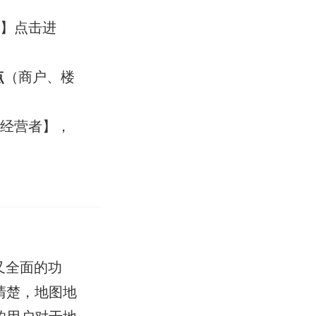
增】点击进
点
（商户、楼
地经营者】，
又全面的功
清楚，地图地
的用户对于地