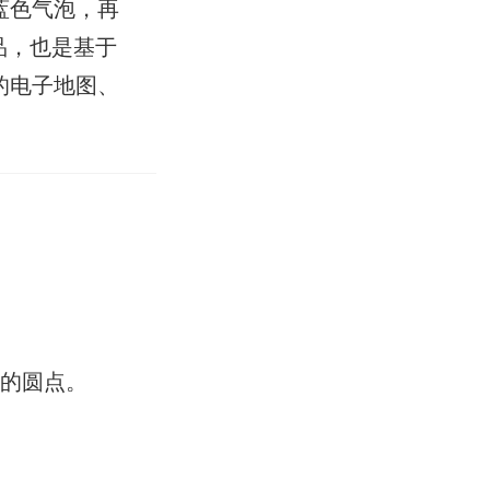
蓝色气泡，再
品，也是基于
的电子地图、
色的圆点。