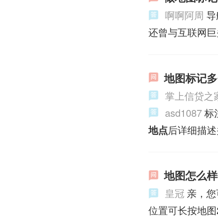
啊啊阿周
导
还曾与互联网巨
地图标记多
掌上信贷之
asd1087
标
地点
后详细描述
地图怎么样
皇冠
亲，您
位置可长按地图