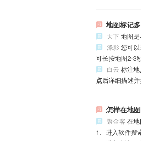
地图标记多
天下
地图是
涤影
您可以
可长按地图2-
白云
标注地
点
后详细描述并
怎样在地图
聚金客
在地
1、进入软件搜