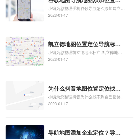
识，详情可查看下方正文！
小编为您整理手机谷歌导航怎么添加建立多
添加谷歌地图导航位置？
人位置、如何在地图，谷歌地图添加公司位
2023-01-17
置……、谷歌地图怎么添加路线、谷歌地图
怎么添加路线、谷歌地图怎么添加地点相关
地图标注知识，详情可查看下方正文！
凯立德地图位置定位导航标
小编为您整理凯立德地图标注,凯立德地图
注？凯立德地图位置定位,导航,
标注怎么做啊、凯立德地图标注,凯立德地
2023-01-17
标注？
图标注怎么做啊、凯立德地图标注,凯立德
地图标注怎么做啊、凯立德导航地图怎么实
时定位、车载凯立德导航能定位车的位置吗
相关地图标注知识，详情可查看下方正文！
为什么抖音地图位置定位找不
小编为您整理抖音为什么找不到自己指路人
到了？抖音为什么找不到当前
地图标注服务中心铺的位置、地图位置更新
2023-01-17
定位了？
了，为什么抖音定位不同步更新、地图位置
电话号码更新了，为什么抖音定位不同步更
新、抖音为什么定位不到我指路人地图标注
服务中心位置、抖音突然不显示定位了相关
导航地图添加企业定位？导航
地图标注知识，详情可查看下方正文！