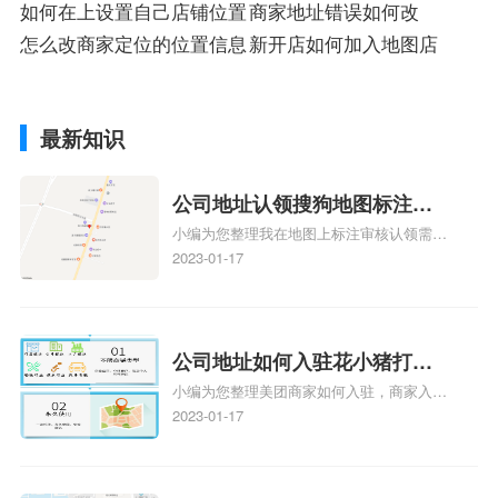
店
如何在上设置自己店铺位置
商家地址错误如何改
怎么改商家定位的位置信息
新开店如何加入地图店
最新知识
公司地址认领搜狗地图标注多
小编为您整理我在地图上标注审核认领需要
久审核？公司地址认领地图标
多久、我在地图上标注审核认领需要多久
2023-01-17
注多久审核？
y、我在地图上标注审核认领需要多久i、我
在地图上标注审核认领需要多久Y、搜狗地
图标注要多久才显示相关地图标注知识，详
情可查看下方正文！
公司地址如何入驻花小猪打车
小编为您整理美团商家如何入驻，商家入驻
地图标记？指路人地图标注服
教程、商家如何入驻地图、如何入驻地:、
2023-01-17
务中心铺如何入驻花小猪打车
养殖营业执照如何入驻地图、家政公司如何
地图标记？
入驻美团相关地图标注知识，详情可查看下
方正文！