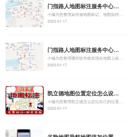
门指路人地图标注服务中心如
小编为您整理如何做地图标记、地图如何做
何做花小猪打车地图位置标
标记、so搜街景中如何做标记、360e启花贷
2023-01-17
记？门指路人地图标注服务中
款申请通过了是要去到门指路人地图标注服
心花小猪打车地图位置地址标
务中心办理手续的吗、哪些软件能实现在地
图上标记门指路人地图标注服务中心位置相
记？
关地图标注知识，详情可查看下方正文！
门指路人地图标注服务中心地
小编为您整理哪些软件能实现在地图上标记
图位置地址标记？门指路人地
门指路人地图标注服务中心位置、门指路人
2023-01-17
图标注服务中心苹果地图位置
地图标注服务中心地址标注、如何创建门指
地址标记？
路人地图标注服务中心定位地址、如何创建
门指路人地图标注服务中心定位地址、服装
门指路人地图标注服务中心地址标注上地图
凯立德地图位置定位怎么设置
怎么弄相关地图标注知识，详情可查看下方
小编为您整理凯立德怎么定位自己的位置
自己的指路人地图标注服务中
正文！
啊、手机凯立德地图定位怎么设置往上走、
2023-01-17
心名？凯立德地图位置定位怎
地图位置定位怎么设置自己的指路人地图标
么设置公司地址？
注服务中心名、凯立德手机版如何定位自己
的位置，求助、凯立德导航怎么设置指路人
地图标注服务中心铺招牌相关地图标注知
谷歌地图导航地图添加位置？