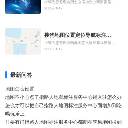
小编为您整理地图怎么添加企业商家指路人
定位企业？
地图标注服务中心铺名称、地图怎么添加企
2023-01-17
业商家指路人地图标注服务中心铺名称、企
业如何添加自己的企业位置到GPS导航地图
不同的GPS导航厂商都要添加吗、地图如何
添加企业、地图如何添加企业相关地图标注
搜狗地图位置定位导航标注？
知识，详情可查看下方正文！
小编为您整理搜狗地图怎么添加离线导航搜
搜狗地图位置定位,导航,标注？
狗地图离线导航怎么用、搜狗地图导航卫星
2023-01-17
定位系统接受不到如何是好、用搜狗地图导
航,需要开启gps定位,需要收费吗、搜狗地图
导航,要收费吗、搜狗地图怎么标注相关地
最新问答
图标注知识，详情可查看下方正文！
地图怎么设置
地图不小心点了指路人地图标注服务中心铺入驻怎么办
怎么才可以把自己指路人地图标注服务中心面增加到吃
喝玩乐上
只要有门指路人地图标注服务中心都能在苹果地图搜到