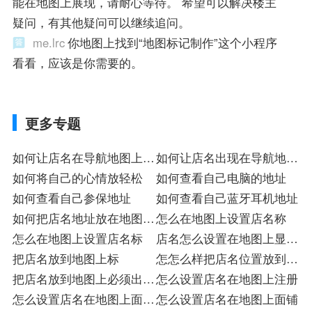
能在地图上展现，请耐心等待。 希望可以解决楼主
疑问，有其他疑问可以继续追问。
me.lrc
你地图上找到“地图标记制作”这个小程序
看看，应该是你需要的。
更多专题
如何让店名在导航地图上出
如何让店名出现在导航地图
现店
如何将自己的心情放轻松
上铺
如何查看自己电脑的地址
如何查看自己参保地址
如何查看自己蓝牙耳机地址
如何把店名地址放在地图上
怎么在地图上设置店名称
标
怎么在地图上设置店名标
店名怎么设置在地图上显示
把店名放到地图上标
店
怎怎么样把店名位置放到地
把店名放到地图上必须出钱
图上
怎么设置店名在地图上注册
吗
怎么设置店名在地图上面标
怎么设置店名在地图上面铺