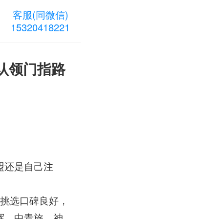
客服(同微信)
15320418221
认领门指路
盟还是自己注
细挑选口碑良好，
辉、中青旅、神