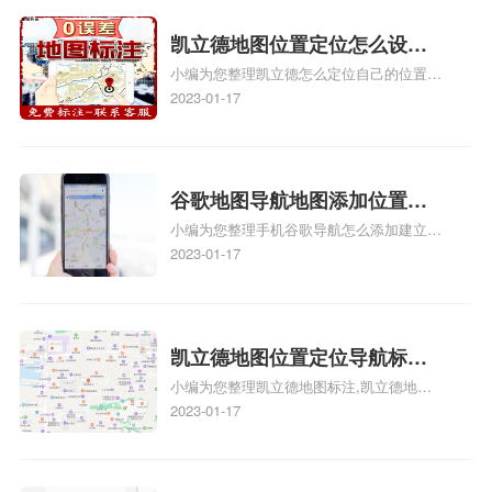
门指路人地图标注服务中心定位地址、服装
门指路人地图标注服务中心地址标注上地图
凯立德地图位置定位怎么设置
怎么弄相关地图标注知识，详情可查看下方
小编为您整理凯立德怎么定位自己的位置
自己的指路人地图标注服务中
正文！
啊、手机凯立德地图定位怎么设置往上走、
2023-01-17
心名？凯立德地图位置定位怎
地图位置定位怎么设置自己的指路人地图标
么设置公司地址？
注服务中心名、凯立德手机版如何定位自己
的位置，求助、凯立德导航怎么设置指路人
地图标注服务中心铺招牌相关地图标注知
谷歌地图导航地图添加位置？
识，详情可查看下方正文！
小编为您整理手机谷歌导航怎么添加建立多
添加谷歌地图导航位置？
人位置、如何在地图，谷歌地图添加公司位
2023-01-17
置……、谷歌地图怎么添加路线、谷歌地图
怎么添加路线、谷歌地图怎么添加地点相关
地图标注知识，详情可查看下方正文！
凯立德地图位置定位导航标
小编为您整理凯立德地图标注,凯立德地图
注？凯立德地图位置定位,导航,
标注怎么做啊、凯立德地图标注,凯立德地
2023-01-17
标注？
图标注怎么做啊、凯立德地图标注,凯立德
地图标注怎么做啊、凯立德导航地图怎么实
时定位、车载凯立德导航能定位车的位置吗