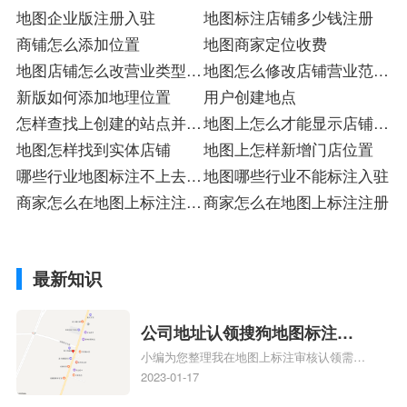
地图企业版注册入驻
地图标注店铺多少钱注册
商铺怎么添加位置
地图商家定位收费
地图店铺怎么改营业类型店
地图怎么修改店铺营业范围
标
新版如何添加地理位置
标
用户创建地点
怎样查找上创建的站点并删
地图上怎么才能显示店铺入
除
地图怎样找到实体店铺
驻
地图上怎样新增门店位置
哪些行业地图标注不上去入
地图哪些行业不能标注入驻
驻
商家怎么在地图上标注注册
商家怎么在地图上标注注册
店
最新知识
公司地址认领搜狗地图标注多
小编为您整理我在地图上标注审核认领需要
久审核？公司地址认领地图标
多久、我在地图上标注审核认领需要多久
2023-01-17
注多久审核？
y、我在地图上标注审核认领需要多久i、我