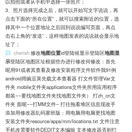
以拍照或者从手机中选择一张照片；
3、照片选择完成之后，就可以开始写文字说说，再
点击下面的“所在位置”，就可以搜索附近的位置，选
择其中一个位置地址之后回到说说编写页面，再点
击右上角的“发送”，这样地图发表的说说就会显示地
址了；
cherish
修改
地图位置
id登陆候显示登陆区
地图显
示
登陆区地图区址根据些办进行修改何修改：首先
呢用91或者其查看及修改安装程序文件软件我91例
android用豌豆荚先载文本查看器 打文件管理Var文
件夹 mobile文件夹applications文件夹所用应用程序
都装~~要找地图文件夹找地图文件夹） 打zh_cn文
件夹 面呢~~打MM文件~ 打往拖看堆区信息现改手
添加用修改器乱码塞班版：用电脑用电脑更找地图
安装文件夹resource/apps/mm/locations.txt 文件注意
手机改需要软件DEDIT文本编辑 文本修改器否则打