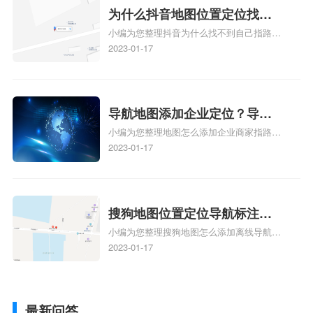
相关地图标注知识，详情可查看下方正文！
为什么抖音地图位置定位找不
小编为您整理抖音为什么找不到自己指路人
到了？抖音为什么找不到当前
地图标注服务中心铺的位置、地图位置更新
2023-01-17
定位了？
了，为什么抖音定位不同步更新、地图位置
电话号码更新了，为什么抖音定位不同步更
新、抖音为什么定位不到我指路人地图标注
服务中心位置、抖音突然不显示定位了相关
导航地图添加企业定位？导航
地图标注知识，详情可查看下方正文！
小编为您整理地图怎么添加企业商家指路人
定位企业？
地图标注服务中心铺名称、地图怎么添加企
2023-01-17
业商家指路人地图标注服务中心铺名称、企
业如何添加自己的企业位置到GPS导航地图
不同的GPS导航厂商都要添加吗、地图如何
添加企业、地图如何添加企业相关地图标注
搜狗地图位置定位导航标注？
知识，详情可查看下方正文！
小编为您整理搜狗地图怎么添加离线导航搜
搜狗地图位置定位,导航,标注？
狗地图离线导航怎么用、搜狗地图导航卫星
2023-01-17
定位系统接受不到如何是好、用搜狗地图导
航,需要开启gps定位,需要收费吗、搜狗地图
导航,要收费吗、搜狗地图怎么标注相关地
最新问答
图标注知识，详情可查看下方正文！