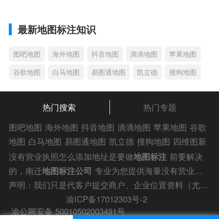
最新地图标注知识
图吧地图
海外地图
抖音地图
滴滴地图
苹果地图
谷歌地图
白马地图
易图通地图
凯立德
搜狗地图
热门搜索
热门专题
图吧地图
海外地图
抖音地图
滴滴地图
苹果地图
谷歌
地图
白马地图
易图通地图
凯立德
搜狗地图
四维图新
地图
车载地图
导航地图
手机地图
搜搜地图
好搜地图
没有营业执照怎么添加地址是要做
地图标注
前要解决
老虎地图
电子地图
卫星地图
美团地图
大众点评地图
的，南迁
地图标注公司
专业为您提供海量没有营业执
苹果
导航犬
老虎
照怎么添加地址解答信息，为您的企业商户、
门店地图
声明：我们只是代客户提交商户、企业位置资料（尤其是不会操作觉得繁琐的客户），不是地图标注平台方。所提供服务为商业有偿帮助咨询人工服务费，全程都是人工提交资料，自身并不能对第三方网站的原始内容进行编辑，请知悉。
标注
快速上线！
渝ICP备17012303号-2
渝公网安备 50010502003491号