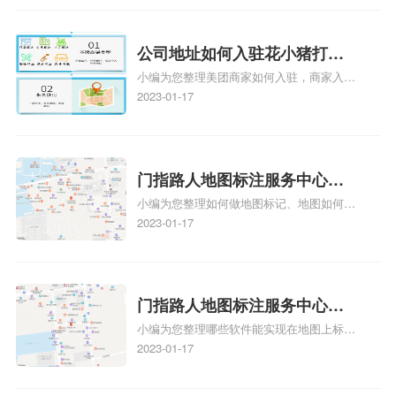
在地图上标注审核认领需要多久Y、搜狗地
图标注要多久才显示相关地图标注知识，详
情可查看下方正文！
公司地址如何入驻花小猪打车
小编为您整理美团商家如何入驻，商家入驻
地图标记？指路人地图标注服
教程、商家如何入驻地图、如何入驻地:、
2023-01-17
务中心铺如何入驻花小猪打车
养殖营业执照如何入驻地图、家政公司如何
地图标记？
入驻美团相关地图标注知识，详情可查看下
方正文！
门指路人地图标注服务中心如
小编为您整理如何做地图标记、地图如何做
何做花小猪打车地图位置标
标记、so搜街景中如何做标记、360e启花贷
2023-01-17
记？门指路人地图标注服务中
款申请通过了是要去到门指路人地图标注服
心花小猪打车地图位置地址标
务中心办理手续的吗、哪些软件能实现在地
图上标记门指路人地图标注服务中心位置相
记？
关地图标注知识，详情可查看下方正文！
门指路人地图标注服务中心地
小编为您整理哪些软件能实现在地图上标记
图位置地址标记？门指路人地
门指路人地图标注服务中心位置、门指路人
2023-01-17
图标注服务中心苹果地图位置
地图标注服务中心地址标注、如何创建门指
地址标记？
路人地图标注服务中心定位地址、如何创建