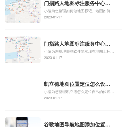
门指路人地图标注服务中心如
小编为您整理如何做地图标记、地图如何做
何做花小猪打车地图位置标
标记、so搜街景中如何做标记、360e启花贷
2023-01-17
记？门指路人地图标注服务中
款申请通过了是要去到门指路人地图标注服
心花小猪打车地图位置地址标
务中心办理手续的吗、哪些软件能实现在地
图上标记门指路人地图标注服务中心位置相
记？
关地图标注知识，详情可查看下方正文！
门指路人地图标注服务中心地
小编为您整理哪些软件能实现在地图上标记
图位置地址标记？门指路人地
门指路人地图标注服务中心位置、门指路人
2023-01-17
图标注服务中心苹果地图位置
地图标注服务中心地址标注、如何创建门指
地址标记？
路人地图标注服务中心定位地址、如何创建
门指路人地图标注服务中心定位地址、服装
门指路人地图标注服务中心地址标注上地图
凯立德地图位置定位怎么设置
怎么弄相关地图标注知识，详情可查看下方
小编为您整理凯立德怎么定位自己的位置
自己的指路人地图标注服务中
正文！
啊、手机凯立德地图定位怎么设置往上走、
2023-01-17
心名？凯立德地图位置定位怎
地图位置定位怎么设置自己的指路人地图标
么设置公司地址？
注服务中心名、凯立德手机版如何定位自己
的位置，求助、凯立德导航怎么设置指路人
地图标注服务中心铺招牌相关地图标注知
谷歌地图导航地图添加位置？