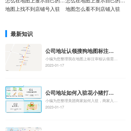
怎么在地图上显示自己的店
怎么在地图上显示自己的店
铺入驻
地图上找不到店铺号入驻
铺标
地图怎么看不到店铺入驻
最新知识
公司地址认领搜狗地图标注多
小编为您整理我在地图上标注审核认领需要
久审核？公司地址认领地图标
多久、我在地图上标注审核认领需要多久
2023-01-17
注多久审核？
y、我在地图上标注审核认领需要多久i、我
在地图上标注审核认领需要多久Y、搜狗地
图标注要多久才显示相关地图标注知识，详
情可查看下方正文！
公司地址如何入驻花小猪打车
小编为您整理美团商家如何入驻，商家入驻
地图标记？指路人地图标注服
教程、商家如何入驻地图、如何入驻地:、
2023-01-17
务中心铺如何入驻花小猪打车
养殖营业执照如何入驻地图、家政公司如何
地图标记？
入驻美团相关地图标注知识，详情可查看下
方正文！