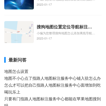
定位企业？
地图标注服务中心铺名称、地图怎么添加企
2023-01-17
业商家指路人地图标注服务中心铺名称、企
业如何添加自己的企业位置到GPS导航地图
不同的GPS导航厂商都要添加吗、地图如何
添加企业、地图如何添加企业相关地图标注
搜狗地图位置定位导航标注？
知识，详情可查看下方正文！
小编为您整理搜狗地图怎么添加离线导航搜
搜狗地图位置定位,导航,标注？
狗地图离线导航怎么用、搜狗地图导航卫星
2023-01-17
定位系统接受不到如何是好、用搜狗地图导
航,需要开启gps定位,需要收费吗、搜狗地图
导航,要收费吗、搜狗地图怎么标注相关地
最新问答
图标注知识，详情可查看下方正文！
地图怎么设置
地图不小心点了指路人地图标注服务中心铺入驻怎么办
怎么才可以把自己指路人地图标注服务中心面增加到吃
喝玩乐上
只要有门指路人地图标注服务中心都能在苹果地图搜到
吗