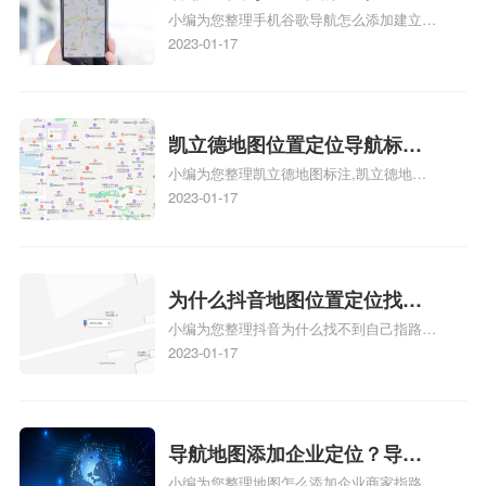
识，详情可查看下方正文！
小编为您整理手机谷歌导航怎么添加建立多
添加谷歌地图导航位置？
人位置、如何在地图，谷歌地图添加公司位
2023-01-17
置……、谷歌地图怎么添加路线、谷歌地图
怎么添加路线、谷歌地图怎么添加地点相关
地图标注知识，详情可查看下方正文！
凯立德地图位置定位导航标
小编为您整理凯立德地图标注,凯立德地图
注？凯立德地图位置定位,导航,
标注怎么做啊、凯立德地图标注,凯立德地
2023-01-17
标注？
图标注怎么做啊、凯立德地图标注,凯立德
地图标注怎么做啊、凯立德导航地图怎么实
时定位、车载凯立德导航能定位车的位置吗
相关地图标注知识，详情可查看下方正文！
为什么抖音地图位置定位找不
小编为您整理抖音为什么找不到自己指路人
到了？抖音为什么找不到当前
地图标注服务中心铺的位置、地图位置更新
2023-01-17
定位了？
了，为什么抖音定位不同步更新、地图位置
电话号码更新了，为什么抖音定位不同步更
新、抖音为什么定位不到我指路人地图标注
服务中心位置、抖音突然不显示定位了相关
导航地图添加企业定位？导航
地图标注知识，详情可查看下方正文！
小编为您整理地图怎么添加企业商家指路人