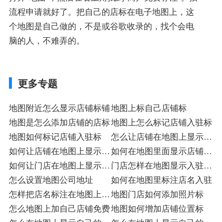
流程申请就好了。把自己的店标在电子地图上，这
个地图是自己做的，不是或谷歌收录的，找个会电
脑的人，不难弄的。
更多专题
地图附近怎么显示店铺标铺
地图上标自己店铺标
地图是怎么添加店铺的店标
地图上怎么标记店铺入驻标
地图如何标记店铺入驻标
怎么让店铺在地图上显示注
如何让店铺在地图上显示注
册
如何在地图里面显示店铺注
册
如何让门店在地图上显示注
册
门店怎样在地图显示入驻注
册
怎么设置地图公司地址
册
如何在地图里标注店名入驻
怎样把店名标注在地图上标
地图门店如何添加照片标
店
怎么地图上加自己店铺免费
地图如何增加店铺位置标